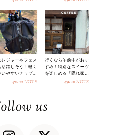
4yuuu NOTE
4yuuu NOTE
のレジャーやフェス
行くなら午前中がおす
も活躍しそう！軽く
すめ！特別なスイーツ
使いやすいナップサ
を楽しめる「隠れ家カ
ク
フェ」
4yuuu NOTE
4yuuu NOTE
ollow us