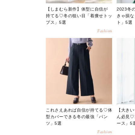
【しまむら新作】体型に自信が
2023
持てる♡冬の狙い目「着痩せトッ
きゃ損な
プス」5選
ト」5選
Fashion
これさえあれば自信が持てる♡体
【大きい
型カバーできる冬の最強「パン
ん必見♡
ツ」5選
ース」5
Fashion