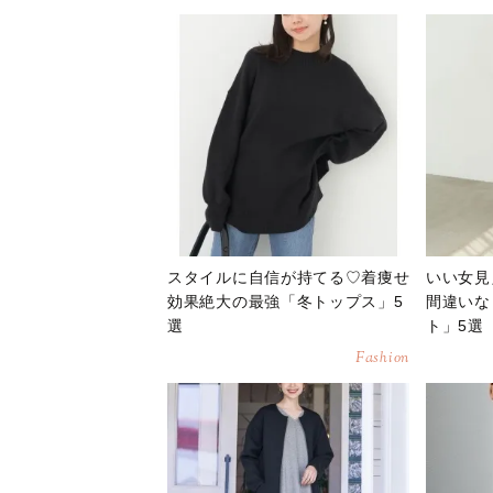
スタイルに自信が持てる♡着痩せ
いい女見
効果絶大の最強「冬トップス」5
間違いな
選
ト」5選
Fashion