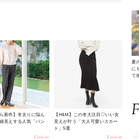
夏
に
て
ッ
F
ら新作】冬太りに悩ん
【H&M】この冬大注目♡いい女
細見えする人気「パン
見えが叶う「大人可愛いスカー
ト」5選
Fashion
Fashion