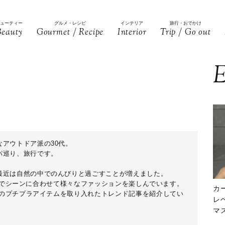
ビューティー
グルメ・レシピ
インテリア
旅行・おでかけ
Beauty
Gourmet / Recipe
Interior
Trip / Go out
E
アウトドア派の30代。
パ巡り、旅行です。
最近は自然の中でのんびりと過ごすことが増えました。
ARAでシーンに合わせて様々なファッションを楽しんでいます。
カ
などのプチプラアイテムを取り入れたトレンド記事を紹介してい
レ
マ
下