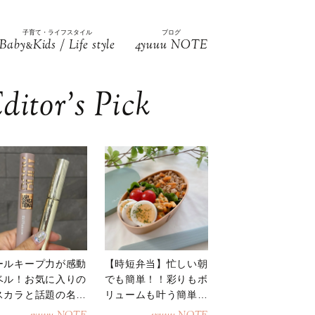
子育て・ライフスタイル
ブログ
Baby
Kids / Life style
4yuuu NOTE
&
ditor’s Pick
ールキープ力が感動
【時短弁当】忙しい朝
ベル！お気に入りの
でも簡単！！彩りもボ
スカラと話題の名品
リュームも叶う簡単そ
地
ぼろ弁当！