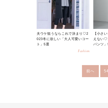
夫ウケ狙うならこれで決まり♡2
【小さい
023冬に欲しい「大人可愛いコー
えない♡
ト」5選
パンツ」
Fashion
前へ
5