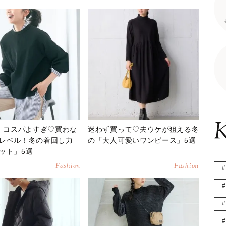
K
E】コスパよすぎ♡買わな
迷わず買って♡夫ウケが狙える冬
レベル！冬の着回し力
の「大人可愛いワンピース」5選
ット」5選
Fashion
Fashion