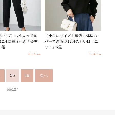
サイズ】もう太って見
【小さいサイズ】最強に体型カ
12月に買うべき「優秀
バーできる♡12月の狙い目「ニ
5選
ット」5選
Fashion
Fashion
4
55
56
次へ
55/127