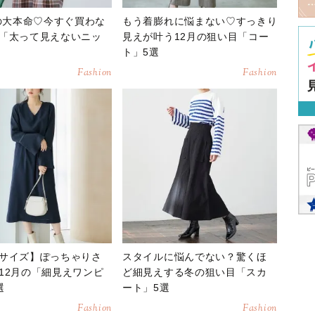
冬の大本命♡今すぐ買わな
もう着膨れに悩まない♡すっきり
「太って見えないニッ
見えが叶う12月の狙い目「コー
ト」5選
Fashion
Fashion
サイズ】ぽっちゃりさ
スタイルに悩んでない？驚くほ
12月の「細見えワンピ
ど細見えする冬の狙い目「スカ
選
ート」5選
Fashion
Fashion