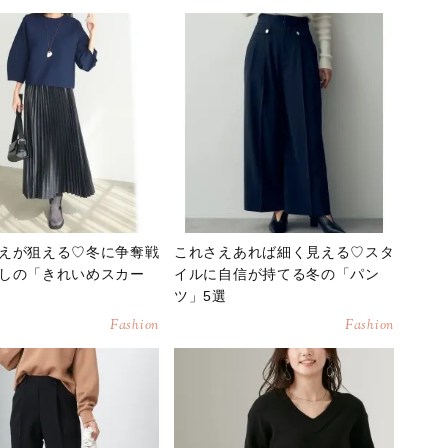
えが狙える♡冬に争奪戦
これさえあれば細く見える♡スタ
しの「きれいめスカー
イルに自信が持てる冬の「パン
ツ」5選
Fashion
Fashion