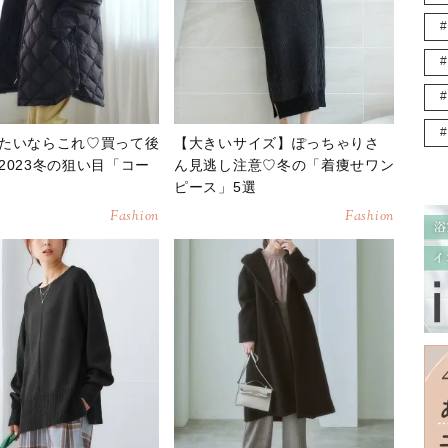
たいならこれ♡買って後
【大きいサイズ】ぽっちゃりさ
2023冬の狙い目「コー
ん見逃し注意♡冬の「着痩せワン
ピース」5選
Fashion
Fashion