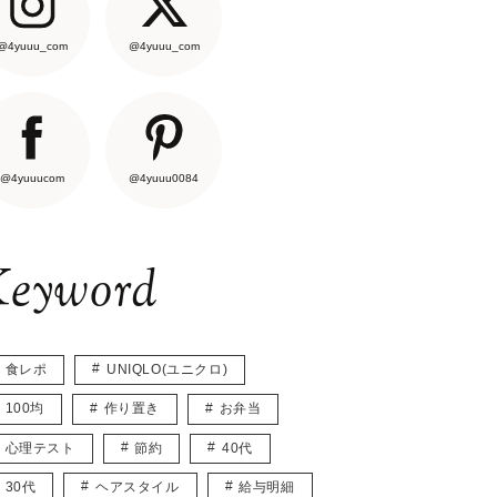
@4yuuu_com
@4yuuu_com
@4yuuucom
@4yuuu0084
eyword
食レポ
UNIQLO(ユニクロ)
100均
作り置き
お弁当
心理テスト
節約
40代
30代
ヘアスタイル
給与明細