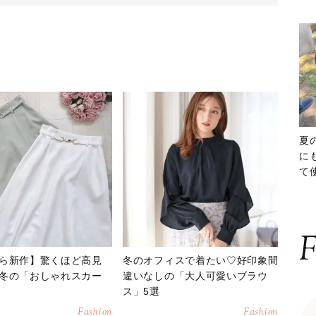
夏
に
て
ッ
F
ら新作】驚くほど高見
冬のオフィスで着たい♡好印象間
冬の「おしゃれスカー
違いなしの「大人可愛いブラウ
ス」5選
Fashion
Fashion