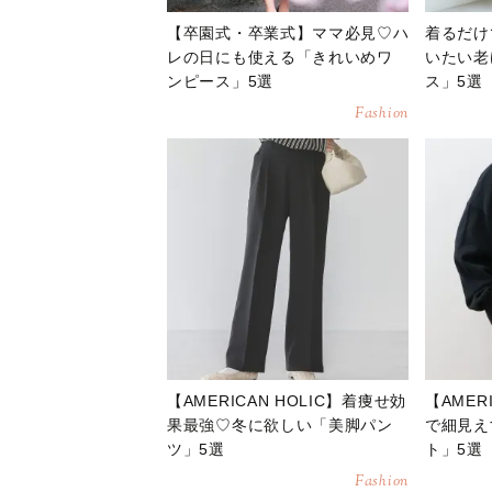
【卒園式・卒業式】ママ必見♡ハ
着るだけ
レの日にも使える「きれいめワ
いたい老
ンピース」5選
ス」5選
Fashion
【AMERICAN HOLIC】着痩せ効
【AMER
果最強♡冬に欲しい「美脚パン
で細見え
ツ」5選
ト」5選
Fashion