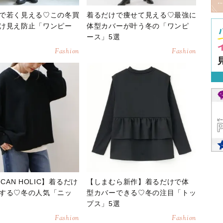
で若く見える♡この冬買
着るだけで痩せて見える♡最強に
け見え防止「ワンピー
体型カバーが叶う冬の「ワンピ
ース」5選
Fashion
Fashion
ICAN HOLIC】着るだけ
【しまむら新作】着るだけで体
する♡冬の人気「ニッ
型カバーできる♡冬の注目「トッ
プス」5選
Fashion
Fashion