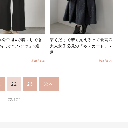
本命♡週4で着回しでき
穿くだけで若く見えるって最高♡
おしゃれパンツ」5選
大人女子必見の「冬スカート」5
選
Fashion
Fashion
1
22
23
次へ
22/127