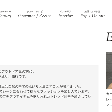
ビューティー
グルメ・レシピ
インテリア
旅行・おでかけ
Beauty
Gourmet / Recipe
Interior
Trip / Go out
E
アウトドア派の30代。
パ巡り、旅行です。
最近は自然の中でのんびりと過ごすことが増えました。
ARAでシーンに合わせて様々なファッションを楽しんでいます。
カ
などのプチプラアイテムを取り入れたトレンド記事を紹介してい
レ
マ
下