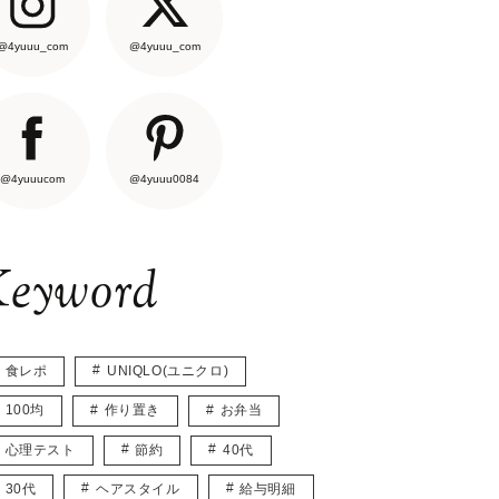
@4yuuu_com
@4yuuu_com
@4yuuucom
@4yuuu0084
eyword
食レポ
UNIQLO(ユニクロ)
100均
作り置き
お弁当
心理テスト
節約
40代
30代
ヘアスタイル
給与明細