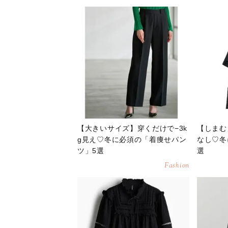
【大きいサイズ】穿くだけで−3k
【しまむ
g見え♡冬に必須の「着痩せパン
なし♡冬
ツ」5選
選
Fashion