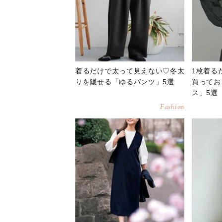
着るだけで太って見えない♡冬太
1枚着る
りを隠せる「ゆるパンツ」5選
買ってお
ス」5選
Fashion