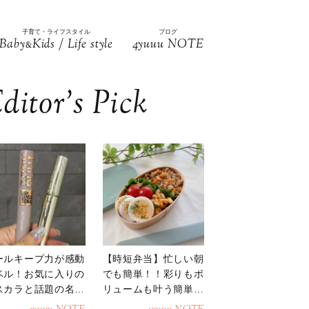
子育て・ライフスタイル
ブログ
Baby
Kids / Life style
4yuuu NOTE
&
ditor’s Pick
ールキープ力が感動
【時短弁当】忙しい朝
ベル！お気に入りの
でも簡単！！彩りもボ
スカラと話題の名品
リュームも叶う簡単そ
地
ぼろ弁当！