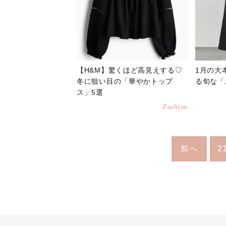
【H&M】驚くほど高見えする♡
1月の大
冬に狙い目の「華やかトップ
る旬な「
ス」5選
Fashion
前へ
2