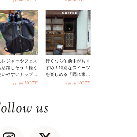
4yuuu NOTE
4yuuu NOTE
のレジャーやフェス
行くなら午前中がおす
も活躍しそう！軽く
すめ！特別なスイーツ
使いやすいナップサ
を楽しめる「隠れ家カ
ク
フェ」
4yuuu NOTE
4yuuu NOTE
ollow us