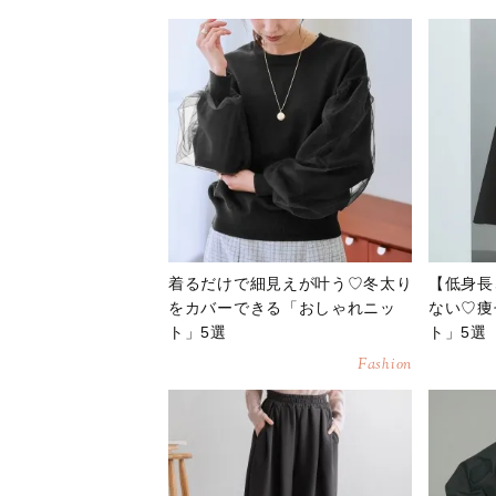
着るだけで細見えが叶う♡冬太り
【低身長
をカバーできる「おしゃれニッ
ない♡痩
ト」5選
ト」5選
Fashion