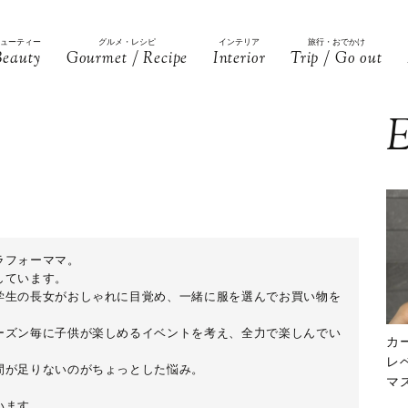
ビューティー
グルメ・レシピ
インテリア
旅行・おでかけ
Beauty
Gourmet / Recipe
Interior
Trip / Go out
E
ラフォーママ。
しています。
学生の長女がおしゃれに目覚め、一緒に服を選んでお買い物を
。
ーズン毎に子供が楽しめるイベントを考え、全力で楽しんでい
カ
レ
間が足りないのがちょっとした悩み。
マ
下
います。