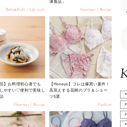
凍食品」
Baby
Kids / Life style
Gourmet / Recipe
&
K
品】お料理初心者でも
【Honeys】コレは爆買い案件！
しやすい♡便利で美味し
高見えする花柄のブラ＆ショー
詰
ツ5選
Gourmet / Recipe
Fashion