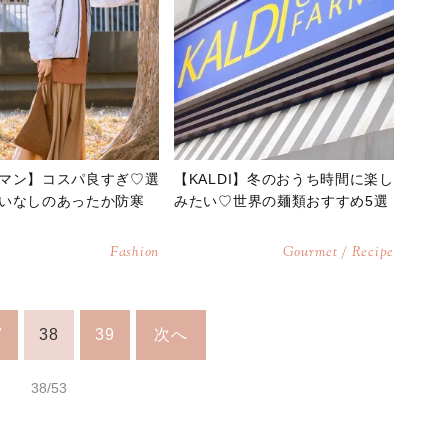
マン】コスパ良すぎ♡選
【KALDI】冬のおうち時間に楽し
いなしのあったか防寒
みたい♡世界の麺類おすすめ5選
Fashion
Gourmet / Recipe
7
38
39
次へ
38/53