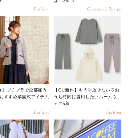
選
はこの5つ
Fashion
Gourmet / Recipe
eys】プチプラで全部揃う
【GU新作】もう手放せない♡お
おすすめ卒園式アイテム
うち時間に愛用したいルームウ
ェア5着
Fashion
Fashion