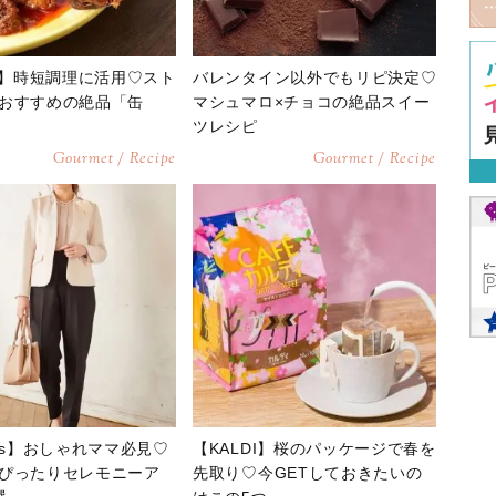
DI】時短調理に活用♡スト
バレンタイン以外でもリピ決定♡
おすすめの絶品「缶
マシュマロ×チョコの絶品スイー
ツレシピ
Gourmet / Recipe
Gourmet / Recipe
eys】おしゃれママ必見♡
【KALDI】桜のパッケージで春を
ぴったりセレモニーア
先取り♡今GETしておきたいの