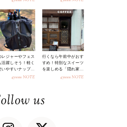
4yuuu NOTE
4yuuu NOTE
のレジャーやフェス
行くなら午前中がおす
も活躍しそう！軽く
すめ！特別なスイーツ
使いやすいナップサ
を楽しめる「隠れ家カ
ク
フェ」
4yuuu NOTE
4yuuu NOTE
ollow us