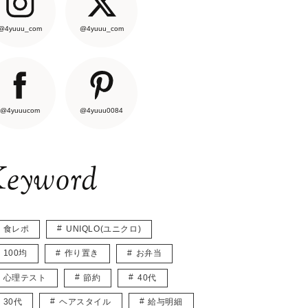
@4yuuu_com
@4yuuu_com
@4yuuucom
@4yuuu0084
eyword
食レポ
UNIQLO(ユニクロ)
100均
作り置き
お弁当
心理テスト
節約
40代
30代
ヘアスタイル
給与明細