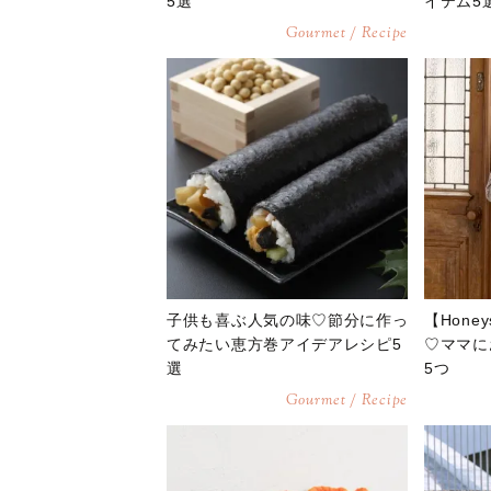
5選
イテム5
Gourmet / Recipe
子供も喜ぶ人気の味♡節分に作っ
【Hon
てみたい恵方巻アイデアレシピ5
♡ママに
選
5つ
Gourmet / Recipe