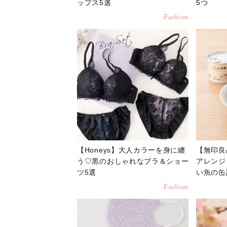
ップス5選
5つ
Fashion
【Honeys】大人カラーを身に纏
【無印良
う♡黒のおしゃれなブラ＆ショー
アレンジ
ツ5選
い魚の缶
Fashion