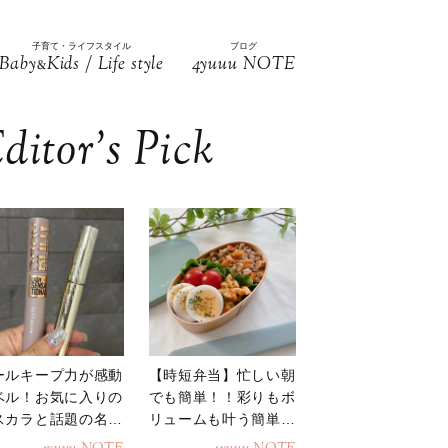
子育て・ライフスタイル
ブログ
Baby
Kids / Life style
4yuuu NOTE
&
ditor’s Pick
ールキープ力が感動
【時短弁当】忙しい朝
ベル！お気に入りの
でも簡単！！彩りもボ
スカラと話題の名品
リュームも叶う簡単そ
地
ぼろ弁当！