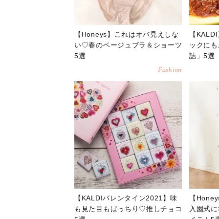
【Honeys】これはオバ見えしな
【KAL
い♡春のベージュブラ＆ショーツ
ックにも
5選
詰」5選
Fashion
【KALDIバレンタイン2021】味
【Hon
も見た目もばっちり♡推しチョコ
入園式に