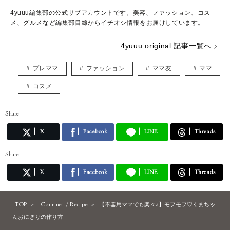
4yuuu編集部の公式サブアカウントです。美容、ファッション、コス
メ、グルメなど編集部目線からイチオシ情報をお届けしています。
4yuuu original 記事一覧へ
プレママ
ファッション
ママ友
ママ
コスメ
Share
X
Facebook
LINE
Threads
Share
X
Facebook
LINE
Threads
TOP
Gourmet / Recipe
【不器用ママでも楽々♪】モフモフ♡くまちゃ
んおにぎりの作り方