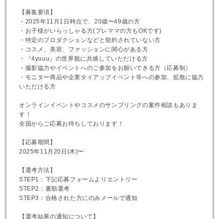
【募集要項】
・2025年11月1日時点で、20歳〜49歳の方
・お子様がいらっしゃる方(プレママの方もOKです)
・特定のプロダクションなどと契約されていない方
・コスメ、美容、ファッションに関心がある方
・『4yuuu』の世界観に共感していただける方
・撮影協力やイベントへのご参加をお願いできる方（応募制）
・モニター商品や企業タイアップイベント等への参加、拡散に協力
いただける方
オンラインイベントやコスメのサンプリングの案件相談もありま
す！
全国からご応募お待ちしております！
【応募期間】
2025年11月20日(木)〜
【選考方法】
STEP1：下記応募フォームよりエントリー
STEP2：書類選考
STEP3：合格された方にのみメールで通知
【選考結果の通知について】