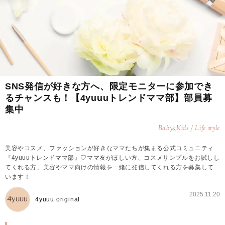
SNS発信が好きな方へ、限定モニターに参加でき
るチャンスも！【4yuuuトレンドママ部】部員募
集中
Baby
Kids / Life style
&
美容やコスメ、ファッションが好きなママたちが集まる公式コミュニティ
『4yuuuトレンドママ部』♡ママ友がほしい方、コスメサンプルをお試しし
てくれる方、美容やママ向けの情報を一緒に発信してくれる方を募集して
います！
2025.11.20
4yuuu original