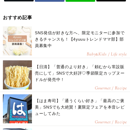
おすすめ記事
SNS発信が好きな方へ、限定モニターに参加で
きるチャンスも！【4yuuuトレンドママ部】部
員募集中
Baby
Kids / Life style
&
【日清】「普通のより好き」「頼むから常設販
売にして」SNSで大好評♡季節限定カップヌー
ドルが発売中！
Gourmet / Recipe
【はま寿司】「通うくらい好き」「最高のご褒
美」SNSでも大絶賛！夏限定フェアを本音レビ
ューしてみた
Gourmet / Recipe