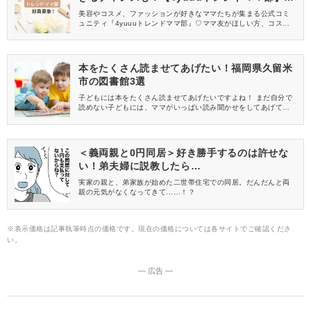
員募集中
美容やコスメ、ファッションが好きなママたちが集まる公式コミ
ュニティ『4yuuuトレンドママ部』♡ママ友がほしい方、コスメサ
ンプルをお試ししてくれる方、美容やママ向けの情報を一緒に発
信してくれる方を募集しています！
本をたくさん読ませてあげたい！福岡県久留米
市の図書館3選
子どもには本をたくさん読ませてあげたいですよね！ まだ自分で
読めない子どもには、ママがいっぱい読み聞かせをしてあげてく
ださい♪ 今回は、福岡県久留米市にある図書館についてご紹介しま
す。
＜義両親と0円同居＞好き勝手するのは許せな
い！弟夫婦に説教したら…
実家の親と、弟家族が始めた二世帯住宅での同居。だんだんと両
親の元気がなくなってきて……！？
※表示価格は記事執筆時点の価格です。現在の価格については各サイトでご確認くださ
い。
― 広告 ―