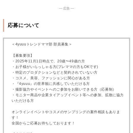
― 広告 ―
応募について
＜4yuuuトレンドママ部 部員募集＞
【募集要項】
・2025年11月1日時点で、20歳〜49歳の方
・お子様がいらっしゃる方(プレママの方もOKです)
・特定のプロダクションなどと契約されていない方
・コスメ、美容、ファッションに関心がある方
・『4yuuu』の世界観に共感していただける方
・撮影協力やイベントへのご参加をお願いできる方（応募制）
・モニター商品や企業タイアップイベント等への参加、拡散に協力
いただける方
オンラインイベントやコスメのサンプリングの案件相談もありま
す！
全国からご応募お待ちしております！