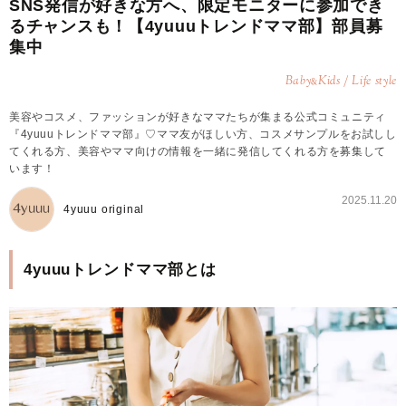
SNS発信が好きな方へ、限定モニターに参加でき
るチャンスも！【4yuuuトレンドママ部】部員募
集中
Baby
Kids / Life style
&
美容やコスメ、ファッションが好きなママたちが集まる公式コミュニティ
『4yuuuトレンドママ部』♡ママ友がほしい方、コスメサンプルをお試しし
てくれる方、美容やママ向けの情報を一緒に発信してくれる方を募集して
います！
2025.11.20
4yuuu original
4yuuuトレンドママ部とは