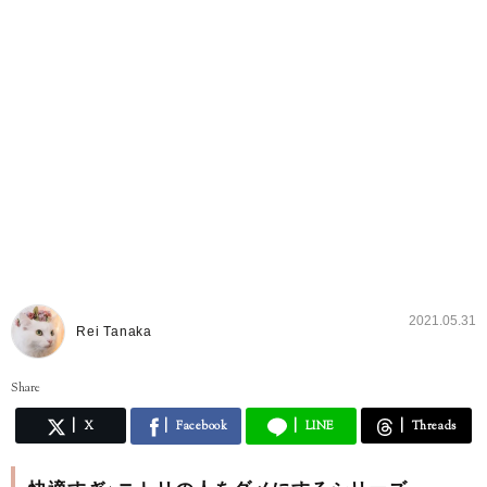
2021.05.31
Rei Tanaka
Share
X
Facebook
LINE
Threads