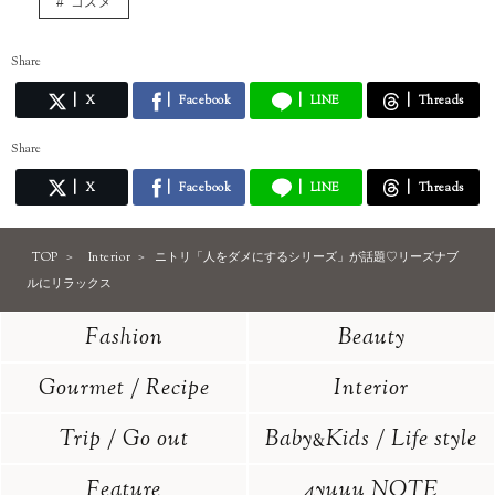
コスメ
Share
X
Facebook
LINE
Threads
Share
X
Facebook
LINE
Threads
TOP
Interior
ニトリ「人をダメにするシリーズ」が話題♡リーズナブ
ルにリラックス
Fashion
Beauty
Gourmet / Recipe
Interior
Trip / Go out
Baby
Kids / Life style
&
Feature
4yuuu NOTE