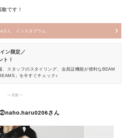
素敵です！
mamaさん インスタグラム
イン限定／
ゼント！
報、スタッフのスタイリング、会員証機能が便利なBEAM
BEAMS」を今すぐチェック♪
― 広告 ―
naho.haru0206さん