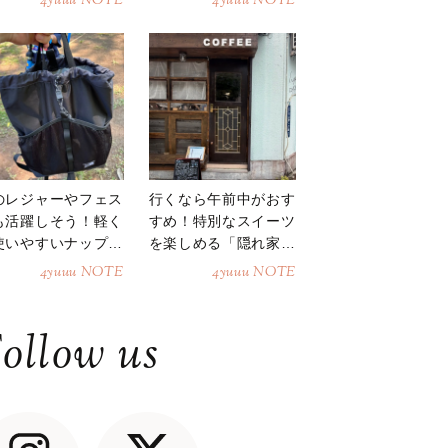
4yuuu NOTE
4yuuu NOTE
のレジャーやフェス
行くなら午前中がおす
も活躍しそう！軽く
すめ！特別なスイーツ
使いやすいナップサ
を楽しめる「隠れ家カ
ク
フェ」
4yuuu NOTE
4yuuu NOTE
ollow us