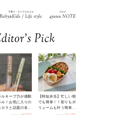
子育て・ライフスタイル
ブログ
Baby
Kids / Life style
4yuuu NOTE
&
ditor’s Pick
ールキープ力が感動
【時短弁当】忙しい朝
ベル！お気に入りの
でも簡単！！彩りもボ
スカラと話題の名品
リュームも叶う簡単そ
地
ぼろ弁当！