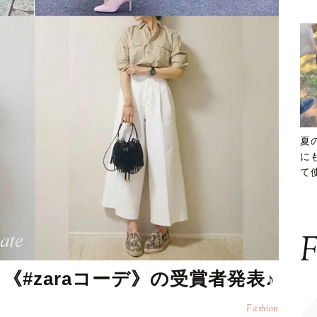
夏
に
て
ッ
F
！《#zaraコーデ》の受賞者発表♪
Fashion