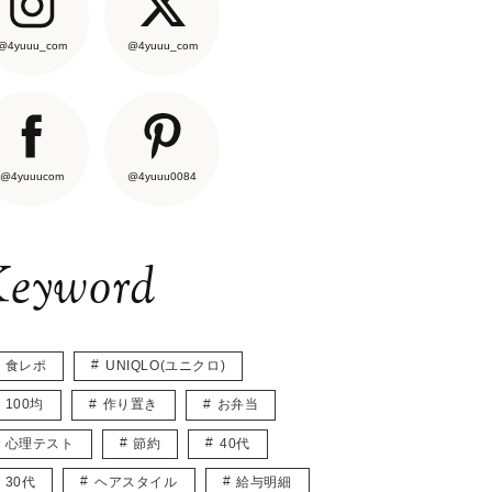
@4yuuu_com
@4yuuu_com
@4yuuucom
@4yuuu0084
eyword
食レポ
UNIQLO(ユニクロ)
100均
作り置き
お弁当
心理テスト
節約
40代
30代
ヘアスタイル
給与明細