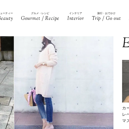
ビューティー
グルメ・レシピ
インテリア
旅行・おでかけ
Beauty
Gourmet / Recipe
Interior
Trip / Go out
E
カ
レ
マ
下