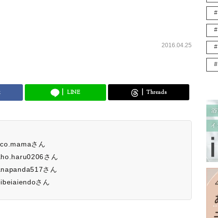
2016.04.25
k
LINE
Threads
co.mamaさん
o.haru0206さん
napanda517さん
beiaiendoさん