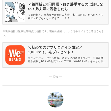
＜義両親と0円同居＞好き勝手するのは許せな
い！弟夫婦に説教したら…
実家の親と、弟家族が始めた二世帯住宅での同居。だんだんと両
親の元気がなくなってきて……！？
※表示価格は記事執筆時点の価格です。現在の価格については各サイトでご確認くださ
い。
＼初めてのアプリログイン限定／
1,000マイルをプレゼント！
キャンペーン、セール情報、スタッフのスタイリング、会員証機
能が便利なBEAMS公式スマホアプリ「WeBEAMS」を今すぐチェ
ック♪
― 広告 ―