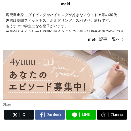
maki
鹿児島出身、ダイビングやハイキングが好きなアウトドア派の30代。
趣味は暗闇フィットネス、ボルダリング、スパ巡り、旅行です。
もうすぐ中学生になる息子がいます。
子供が大きくなり一人時間が増えたことで、最近は自然の中でのんびり
と過ごすことが増えました。
maki 記事一覧へ
好きなブランドはBCBG MAXAZRIA、ZARAでシーンに合わせて様々な
ファッションを楽しんでいます。
こちらでは主にUNIQLOやGU、しまむらなどのプチプラアイテムを取
り入れたトレンド記事を紹介していきます。
宜しくお願いします。
Share
X
Facebook
LINE
Threads