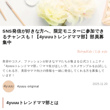
SNS発信が好きな方へ、限定モニターに参加でき
るチャンスも！【4yuuuトレンドママ部】部員募
集中
Baby
Kids / Life style
&
美容やコスメ、ファッションが好きなママたちが集まる公式コミュニティ
『4yuuuトレンドママ部』♡ママ友がほしい方、コスメサンプルをお試しし
てくれる方、美容やママ向けの情報を一緒に発信してくれる方を募集して
います！
2025.11.20
4yuuu original
4yuuuトレンドママ部とは