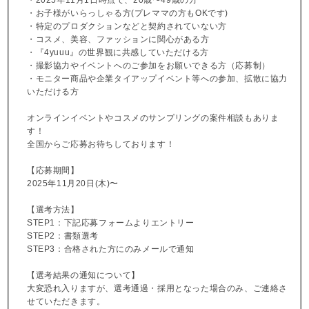
・お子様がいらっしゃる方(プレママの方もOKです)
・特定のプロダクションなどと契約されていない方
・コスメ、美容、ファッションに関心がある方
・『4yuuu』の世界観に共感していただける方
・撮影協力やイベントへのご参加をお願いできる方（応募制）
・モニター商品や企業タイアップイベント等への参加、拡散に協力
いただける方
オンラインイベントやコスメのサンプリングの案件相談もありま
す！
全国からご応募お待ちしております！
【応募期間】
2025年11月20日(木)〜
【選考方法】
STEP1：下記応募フォームよりエントリー
STEP2：書類選考
STEP3：合格された方にのみメールで通知
【選考結果の通知について】
大変恐れ入りますが、選考通過・採用となった場合のみ、ご連絡さ
せていただきます。