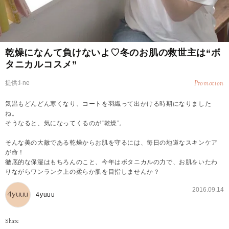
乾燥になんて負けないよ♡冬のお肌の救世主は“ボ
タニカルコスメ”
提供:I-ne
Promotion
気温もどんどん寒くなり、コートを羽織って出かける時期になりました
ね。
そうなると、気になってくるのが“乾燥”。
そんな美の大敵である乾燥からお肌を守るには、毎日の地道なスキンケア
が命！
徹底的な保湿はもちろんのこと、今年はボタニカルの力で、お肌をいたわ
りながらワンランク上の柔らか肌を目指しませんか？
2016.09.14
4yuuu
Share