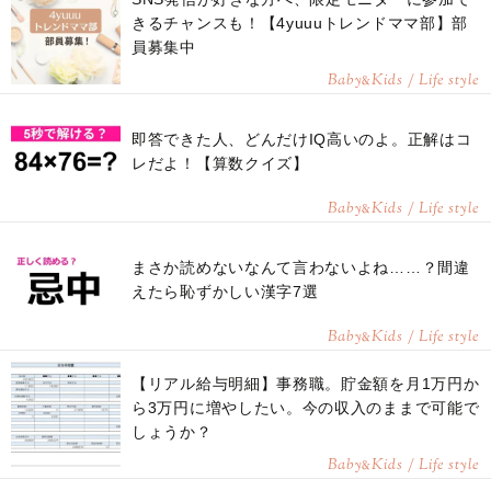
■ホームページ：
きるチャンスも！【4yuuuトレンドママ部】部
「ステキな子ども写真の撮り方教室アトリエフェリーチェ」
員募集中
https://www.kazokuphoto.jp/
Baby
Kids / Life style
&
「椎名トモミ写真事務所」
http://shiina-photo.com/
即答できた人、どんだけIQ高いのよ。正解はコ
■通信講座：「プロのような子ども写真が撮れる通信講座アトリエフェ
レだよ！【算数クイズ】
リーチェ」
http://member.shiina-photo.com/
Baby
Kids / Life style
&
まさか読めないなんて言わないよね……？間違
えたら恥ずかしい漢字7選
Baby
Kids / Life style
&
【リアル給与明細】事務職。貯金額を月1万円か
ら3万円に増やしたい。今の収入のままで可能で
しょうか？
Baby
Kids / Life style
&