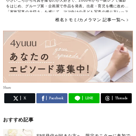
小さいころから写真を撮るのが大好きで、2003年から一眼レフで撮影
をはじめ、グループ展・企画展で作品を発表。出産・育児を機に改めて
「家族写真の大切さ」を感じて、ママ向けの子ども写真の撮り方レッス
ンと家族写真の出張撮影サービスを始める。
椎名トモミ/カメラマン 記事一覧へ
女性の初心者のレッスンが得意で、特にママ向けの子ども写真レッスン
は毎回満席になるほどの人気。
開講から４年間で延べ１５００名が受講。
昔から文章を書くのが好きで（小学生のころの夢は小説家）執筆の仕事
や、人前で話すのが得意なのでイベントでのレッスンや女性起業家とし
ての講演なども行っています。
■インスタグラム
@stomomia
@kazokuphoto
Share
X
Facebook
LINE
Threads
■ブログ：「子連れOK！プロのような子ども写真が撮れるママのための
写真教室アトリエフェリーチェ」
http://ameblo.jp/kazokuphoto/
おすすめ記事
■レッスン情報
http://www.reservestock.jp/page/event_calendar/3706
SNS発信が好きな方へ、限定モニターに参加で