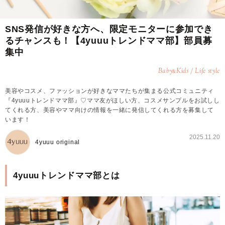
SNS発信が好きな方へ、限定モニターに参加でき
るチャンスも！【4yuuuトレンドママ部】部員募
集中
Baby
Kids / Life style
&
美容やコスメ、ファッションが好きなママたちが集まる公式コミュニティ
『4yuuuトレンドママ部』♡ママ友がほしい方、コスメサンプルをお試しし
てくれる方、美容やママ向けの情報を一緒に発信してくれる方を募集して
います！
2025.11.20
4yuuu original
4yuuuトレンドママ部とは