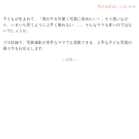
Baby
Kids / Life style
&
子どもが生まれて、「我が子を可愛く写真に収めたい！」そう思いなが
ら、いまいち思うように上手く撮れない……。そんなママも多いのではな
いでしょうか。
プロ目線で、写真撮影が苦手なママでも実践できる、上手な子ども写真の
撮り方をお伝えします。
― 広告 ―