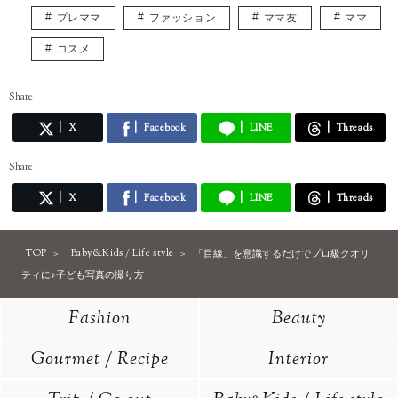
プレママ
ファッション
ママ友
ママ
コスメ
Share
X
Facebook
LINE
Threads
Share
X
Facebook
LINE
Threads
TOP
Baby&Kids / Life style
「目線」を意識するだけでプロ級クオリ
ティに♪子ども写真の撮り方
Fashion
Beauty
Gourmet / Recipe
Interior