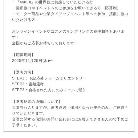
・『4yuuu』の世界観に共感していただける方
・撮影協力やイベントへのご参加をお願いできる方（応募制）
・モニター商品や企業タイアップイベント等への参加、拡散に協力
いただける方
オンラインイベントやコスメのサンプリングの案件相談もありま
す！
全国からご応募お待ちしております！
【応募期間】
2025年11月20日(木)〜
【選考方法】
STEP1：下記応募フォームよりエントリー
STEP2：書類選考
STEP3：合格された方にのみメールで通知
【選考結果の通知について】
大変恐れ入りますが、選考通過・採用となった場合のみ、ご連絡さ
せていただきます。
合否に関する個別のお問い合わせにはお答えできませんので予めご
了承ください。