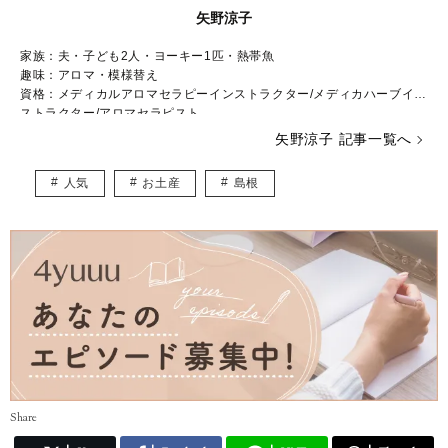
矢野涼子
家族：夫・子ども2人・ヨーキー1匹・熱帯魚
趣味：アロマ・模様替え
資格：メディカルアロマセラピーインストラクター/メディカハーブイン
ストラクター/アロマセラピスト
アロマテラピー/ペットアロマ/ハンドトリートメント/ハーブ認定
矢野涼子 記事一覧へ
講師/アロマテラピー認定講師
アロマデトックスリンパトリートメント認定講師/リンパトリート
人気
お土産
島根
メント(小顔・ヘッド)
小学生英語指導者資格/児童英語教師/英検
Share