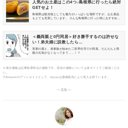
人気のお土産はこの4つ♪島根県に行ったら絶対
GETせよ！
島根県は観光地としても魅力がいっぱいな場所ですが、お土産品
もとても充実しています。 そんな島根県に行った時におすすめ
の、人気お土産を厳選して4つご紹介します。
＜義両親と0円同居＞好き勝手するのは許せな
い！弟夫婦に説教したら…
実家の親と、弟家族が始めた二世帯住宅での同居。だんだんと両
親の元気がなくなってきて……！？
※表示価格は記事執筆時点の価格です。現在の価格については各サイトでご確認くださ
い。
※Amazonのアソシエイトとして、4yuuuは適格販売により収入を得ています。
― 広告 ―