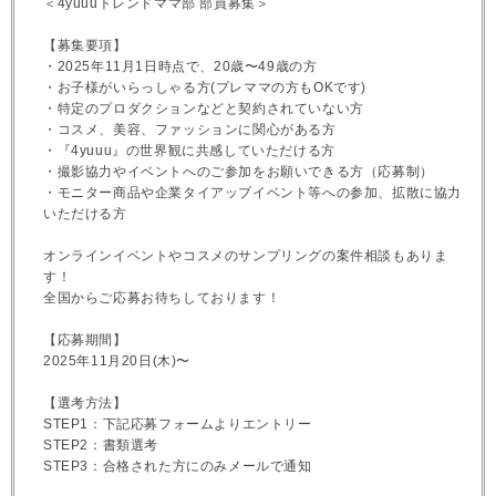
＜4yuuuトレンドママ部 部員募集＞
【募集要項】
・2025年11月1日時点で、20歳〜49歳の方
・お子様がいらっしゃる方(プレママの方もOKです)
・特定のプロダクションなどと契約されていない方
・コスメ、美容、ファッションに関心がある方
・『4yuuu』の世界観に共感していただける方
・撮影協力やイベントへのご参加をお願いできる方（応募制）
・モニター商品や企業タイアップイベント等への参加、拡散に協力
いただける方
オンラインイベントやコスメのサンプリングの案件相談もありま
す！
全国からご応募お待ちしております！
【応募期間】
2025年11月20日(木)〜
【選考方法】
STEP1：下記応募フォームよりエントリー
STEP2：書類選考
STEP3：合格された方にのみメールで通知