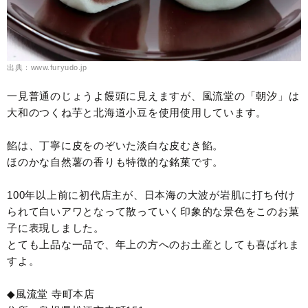
出典：www.furyudo.jp
一見普通のじょうよ饅頭に見えますが、風流堂の「朝汐」は
大和のつくね芋と北海道小豆を使用使用しています。
餡は、丁寧に皮をのぞいた淡白な皮むき餡。
ほのかな自然薯の香りも特徴的な銘菓です。
100年以上前に初代店主が、日本海の大波が岩肌に打ち付け
られて白いアワとなって散っていく印象的な景色をこのお菓
子に表現しました。
とても上品な一品で、年上の方へのお土産としても喜ばれま
すよ。
◆風流堂 寺町本店