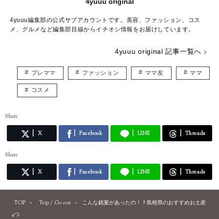
4yuuu original
4yuuu編集部の公式サブアカウントです。美容、ファッション、コス
メ、グルメなど編集部目線からイチオシ情報をお届けしています。
4yuuu original 記事一覧へ
プレママ
ファッション
ママ友
ママ
コスメ
Share
X
Facebook
LINE
Threads
Share
X
Facebook
LINE
Threads
TOP
Trip / Go out
こんな銘菓があったの！？島根県のおすすめお土産
4つ