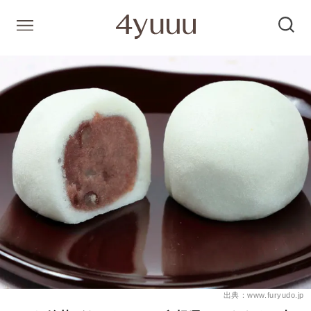
出典：www.furyudo.jp