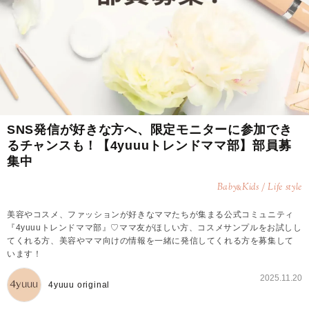
SNS発信が好きな方へ、限定モニターに参加でき
るチャンスも！【4yuuuトレンドママ部】部員募
集中
Baby
Kids / Life style
&
美容やコスメ、ファッションが好きなママたちが集まる公式コミュニティ
『4yuuuトレンドママ部』♡ママ友がほしい方、コスメサンプルをお試しし
てくれる方、美容やママ向けの情報を一緒に発信してくれる方を募集して
います！
2025.11.20
4yuuu original