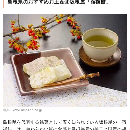
島根県のおすすめお土産④坂根屋「宿禰餅」
出典：www.amazon.co.jp
島根県を代表する銘菓として広く知られている坂根屋の「宿
禰餅」は、やわらかい餅の食感と島根県産の柚子と国産の胡