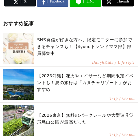
X
Facebook
LINE
Threads
おすすめ記事
SNS発信が好きな方へ、限定モニターに参加で
きるチャンスも！【4yuuuトレンドママ部】部
員募集中
Baby
Kids / Life style
&
【2026沖縄】花火やエイサーなど期間限定イベ
ントも！夏の旅行は「カヌチャリゾート」がお
すすめ
Trip / Go out
【2026東京】無料のパークレールや大型遊具♡
飛鳥山公園が最高だった
Trip / Go out