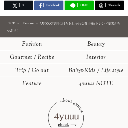
X
Facebook
LINE
Threads
TOP
Fashion
UNIQLOで見つけたおしゃれな春小物♪トレンド要素がた
っぷり！
Fashion
Beauty
Gourmet / Recipe
Interior
Trip / Go out
Baby
Kids / Life style
&
Feature
4yuuu NOTE