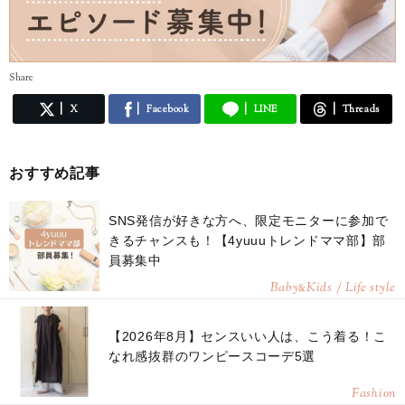
Share
X
Facebook
LINE
Threads
おすすめ記事
SNS発信が好きな方へ、限定モニターに参加で
きるチャンスも！【4yuuuトレンドママ部】部
員募集中
Baby
Kids / Life style
&
【2026年8月】センスいい人は、こう着る！こ
なれ感抜群のワンピースコーデ5選
Fashion