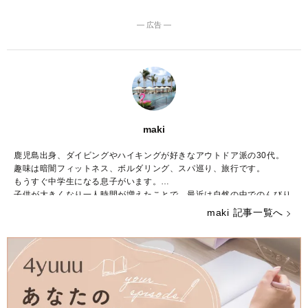
― 広告 ―
maki
鹿児島出身、ダイビングやハイキングが好きなアウトドア派の30代。
趣味は暗闇フィットネス、ボルダリング、スパ巡り、旅行です。
もうすぐ中学生になる息子がいます。
子供が大きくなり一人時間が増えたことで、最近は自然の中でのんびり
と過ごすことが増えました。
maki 記事一覧へ
好きなブランドはBCBG MAXAZRIA、ZARAでシーンに合わせて様々な
ファッションを楽しんでいます。
こちらでは主にUNIQLOやGU、しまむらなどのプチプラアイテムを取
り入れたトレンド記事を紹介していきます。
宜しくお願いします。