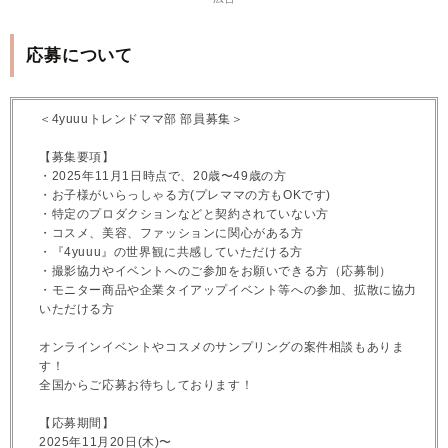
応募について
＜4yuuuトレンドママ部 部員募集＞
【募集要項】
・2025年11月1日時点で、20歳〜49歳の方
・お子様がいらっしゃる方(プレママの方もOKです)
・特定のプロダクションなどと契約されていない方
・コスメ、美容、ファッションに関心がある方
・『4yuuu』の世界観に共感していただける方
・撮影協力やイベントへのご参加をお願いできる方（応募制）
・モニター商品や企業タイアップイベント等への参加、拡散に協力
いただける方
オンラインイベントやコスメのサンプリングの案件相談もありま
す！
全国からご応募お待ちしております！
【応募期間】
2025年11月20日(木)〜