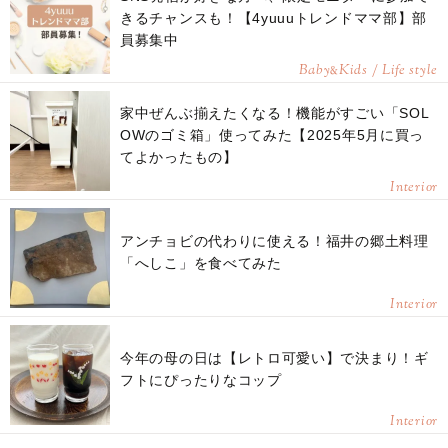
きるチャンスも！【4yuuuトレンドママ部】部
員募集中
Baby
Kids / Life style
&
家中ぜんぶ揃えたくなる！機能がすごい「SOL
OWのゴミ箱」使ってみた【2025年5月に買っ
てよかったもの】
Interior
アンチョビの代わりに使える！福井の郷土料理
「へしこ」を食べてみた
Interior
今年の母の日は【レトロ可愛い】で決まり！ギ
フトにぴったりなコップ
Interior