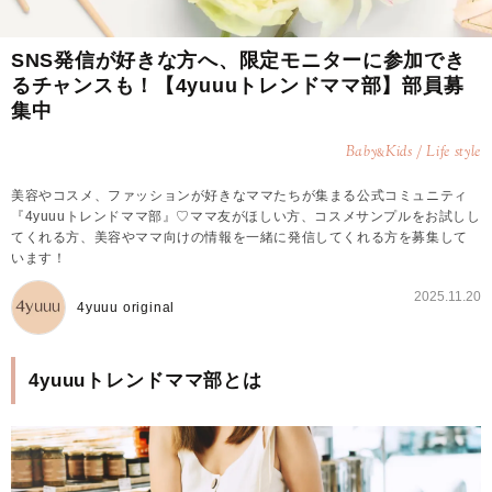
SNS発信が好きな方へ、限定モニターに参加でき
るチャンスも！【4yuuuトレンドママ部】部員募
集中
Baby
Kids / Life style
&
美容やコスメ、ファッションが好きなママたちが集まる公式コミュニティ
『4yuuuトレンドママ部』♡ママ友がほしい方、コスメサンプルをお試しし
てくれる方、美容やママ向けの情報を一緒に発信してくれる方を募集して
います！
2025.11.20
4yuuu original
4yuuuトレンドママ部とは