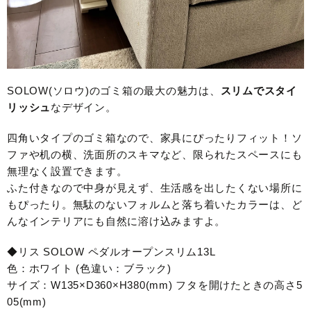
SOLOW(ソロウ)のゴミ箱の最大の魅力は、
スリムでスタイ
リッシュ
なデザイン。
四角いタイプのゴミ箱なので、家具にぴったりフィット！ソ
ファや机の横、洗面所のスキマなど、限られたスペースにも
無理なく設置できます。
ふた付きなので中身が見えず、生活感を出したくない場所に
もぴったり。無駄のないフォルムと落ち着いたカラーは、ど
んなインテリアにも自然に溶け込みますよ。
◆リス SOLOW ペダルオープンスリム13L
色：ホワイト (色違い：ブラック)
サイズ：W135×D360×H380(mm) フタを開けたときの高さ5
05(mm)