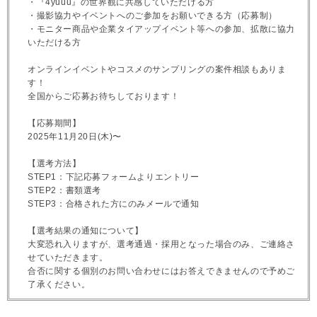
・『4yuuu』の世界観に共感していただける方
・撮影協力やイベントへのご参加をお願いできる方（応募制）
・モニター商品や企業タイアップイベント等への参加、拡散に協力
いただける方
オンラインイベントやコスメのサンプリングの案件相談もありま
す！
全国からご応募お待ちしております！
【応募期間】
2025年11月20日(木)〜
【選考方法】
STEP1：下記応募フォームよりエントリー
STEP2：書類選考
STEP3：合格された方にのみメールで通知
【選考結果の通知について】
大変恐れ入りますが、選考通過・採用となった場合のみ、ご連絡さ
せていただきます。
合否に関する個別のお問い合わせにはお答えできませんので予めご
了承ください。