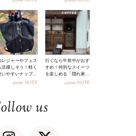
4yuuu NOTE
4yuuu NOTE
のレジャーやフェス
行くなら午前中がおす
も活躍しそう！軽く
すめ！特別なスイーツ
使いやすいナップサ
を楽しめる「隠れ家カ
ク
フェ」
4yuuu NOTE
4yuuu NOTE
ollow us