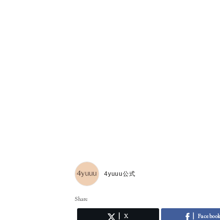
4yuuu公式
Share
X
Faceboo