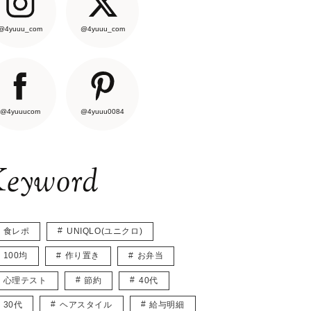
@4yuuu_com
@4yuuu_com
@4yuuucom
@4yuuu0084
eyword
食レポ
UNIQLO(ユニクロ)
100均
作り置き
お弁当
心理テスト
節約
40代
30代
ヘアスタイル
給与明細