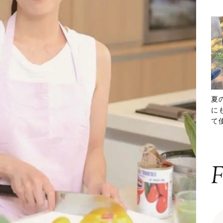
夏
に
て
ッ
F