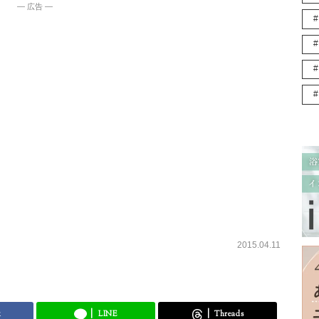
― 広告 ―
2015.04.11
k
LINE
Threads