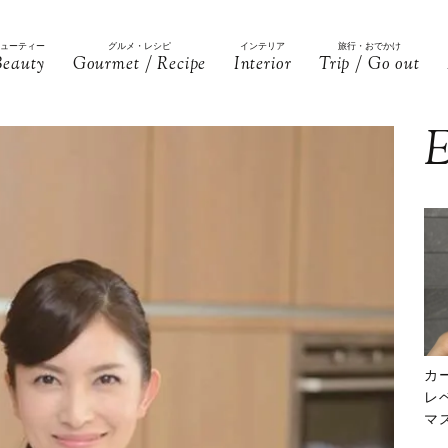
ビューティー
グルメ・レシピ
インテリア
旅行・おでかけ
Beauty
Gourmet / Recipe
Interior
Trip / Go out
E
カ
レ
マ
下