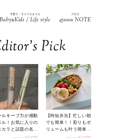
子育て・ライフスタイル
ブログ
Baby
Kids / Life style
4yuuu NOTE
&
ditor’s Pick
ールキープ力が感動
【時短弁当】忙しい朝
ベル！お気に入りの
でも簡単！！彩りもボ
スカラと話題の名品
リュームも叶う簡単そ
地
ぼろ弁当！