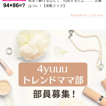
暗算で解けるなんて、IQ高すぎだよ……。正解
はコレ！【算数クイズ】
Baby
Kids / Life style
&