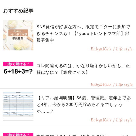
おすすめ記事
SNS発信が好きな方へ、限定モニターに参加で
きるチャンスも！【4yuuuトレンドママ部】部
員募集中
Baby
Kids / Life style
&
コレ間違えるのは、かなり恥ずかしいかも。正
解はなに？【算数クイズ】
Baby
Kids / Life style
&
【リアル給与明細】56歳、管理職。定年まであ
と4年。今から200万円貯められるでしょう
か……？
Baby
Kids / Life style
&