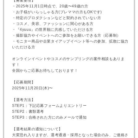
【募集要項】
・2025年11月1日時点で、20歳〜49歳の方
・お子様がいらっしゃる方(プレママの方もOKです)
・特定のプロダクションなどと契約されていない方
・コスメ、美容、ファッションに関心がある方
・『4yuuu』の世界観に共感していただける方
・撮影協力やイベントへのご参加をお願いできる方（応募制）
・モニター商品や企業タイアップイベント等への参加、拡散に協力
いただける方
オンラインイベントやコスメのサンプリングの案件相談もありま
す！
全国からご応募お待ちしております！
【応募期間】
2025年11月20日(木)〜
【選考方法】
STEP1：下記応募フォームよりエントリー
STEP2：書類選考
STEP3：合格された方にのみメールで通知
【選考結果の通知について】
大変恐れ入りますが、選考通過・採用となった場合のみ、ご連絡さ