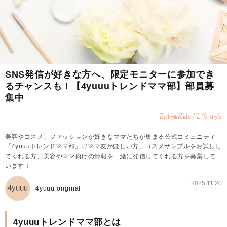
SNS発信が好きな方へ、限定モニターに参加でき
るチャンスも！【4yuuuトレンドママ部】部員募
集中
Baby
Kids / Life style
&
美容やコスメ、ファッションが好きなママたちが集まる公式コミュニティ
『4yuuuトレンドママ部』♡ママ友がほしい方、コスメサンプルをお試しし
てくれる方、美容やママ向けの情報を一緒に発信してくれる方を募集して
います！
2025.11.20
4yuuu original
4yuuuトレンドママ部とは