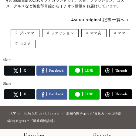
4yuuu編集部の公式サブアカウントです。美容、ファッション、コス
メ、グルメなど編集部目線からイチオシ情報をお届けしています。
4yuuu original 記事一覧へ
プレママ
ファッション
ママ友
ママ
コスメ
Share
X
Facebook
LINE
Threads
Share
X
Facebook
LINE
Threads
TOP
Baby&Kids / Life style
深層心理チェック"夏休みキッズ特別
編"将来は○○？『職業適性診断』