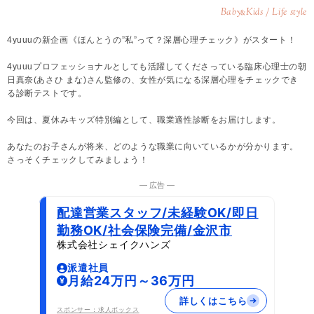
Baby
Kids / Life style
&
4yuuuの新企画《ほんとうの”私”って？深層心理チェック》がスタート！
4yuuuプロフェッショナルとしても活躍してくださっている臨床心理士の朝
日真奈(あさひ まな)さん監修の、女性が気になる深層心理をチェックでき
る診断テストです。
今回は、夏休みキッズ特別編として、職業適性診断をお届けします。
あなたのお子さんが将来、どのような職業に向いているかが分かります。
さっそくチェックしてみましょう！
― 広告 ―
配達営業スタッフ/未経験OK/即日
勤務OK/社会保険完備/金沢市
株式会社シェイクハンズ
派遣社員
月給24万円～36万円
詳しくはこちら
スポンサー：求人ボックス