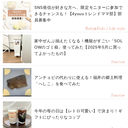
SNS発信が好きな方へ、限定モニターに参加で
きるチャンスも！【4yuuuトレンドママ部】部
員募集中
Baby
Kids / Life style
&
家中ぜんぶ揃えたくなる！機能がすごい「SOL
OWのゴミ箱」使ってみた【2025年5月に買っ
てよかったもの】
Interior
アンチョビの代わりに使える！福井の郷土料理
「へしこ」を食べてみた
Interior
今年の母の日は【レトロ可愛い】で決まり！ギ
フトにぴったりなコップ