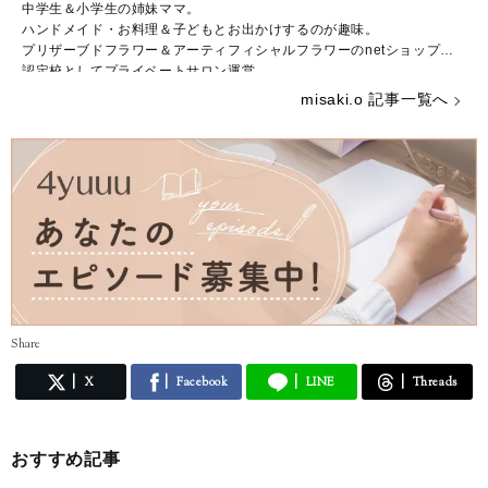
中学生＆小学生の姉妹ママ。
ハンドメイド・お料理＆子どもとお出かけするのが趣味。
プリザーブドフラワー＆アーティフィシャルフラワーのnetショップ＆
認定校としてプライベートサロン運営。
ブライダルフラワーの講師資格取得
misaki.o 記事一覧へ
ミキハウス輝くママ11期生
Share
X
Facebook
LINE
Threads
おすすめ記事