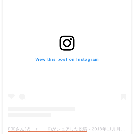
View this post on Instagram
꒡̈⃝✰︎さん(@__r____0)がシェアした投稿
-
2018年11月月23日午後8時12分PST