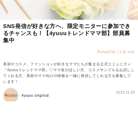
SNS発信が好きな方へ、限定モニターに参加でき
るチャンスも！【4yuuuトレンドママ部】部員募
集中
Baby
Kids / Life style
&
美容やコスメ、ファッションが好きなママたちが集まる公式コミュニティ
『4yuuuトレンドママ部』♡ママ友がほしい方、コスメサンプルをお試しし
てくれる方、美容やママ向けの情報を一緒に発信してくれる方を募集して
います！
2025.11.20
4yuuu original
4yuuuトレンドママ部とは