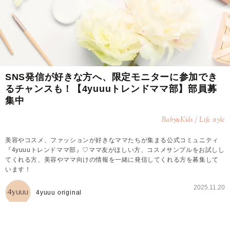
SNS発信が好きな方へ、限定モニターに参加でき
るチャンスも！【4yuuuトレンドママ部】部員募
集中
Baby
Kids / Life style
&
美容やコスメ、ファッションが好きなママたちが集まる公式コミュニティ
『4yuuuトレンドママ部』♡ママ友がほしい方、コスメサンプルをお試しし
てくれる方、美容やママ向けの情報を一緒に発信してくれる方を募集して
います！
2025.11.20
4yuuu original
4yuuuトレンドママ部とは