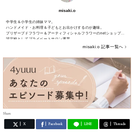
misaki.o
中学生＆小学生の姉妹ママ。
ハンドメイド・お料理＆子どもとお出かけするのが趣味。
プリザーブドフラワー＆アーティフィシャルフラワーのnetショップ＆
認定校としてプライベートサロン運営。
ブライダルフラワーの講師資格取得
misaki.o 記事一覧へ
ミキハウス輝くママ11期生
Share
X
Facebook
LINE
Threads