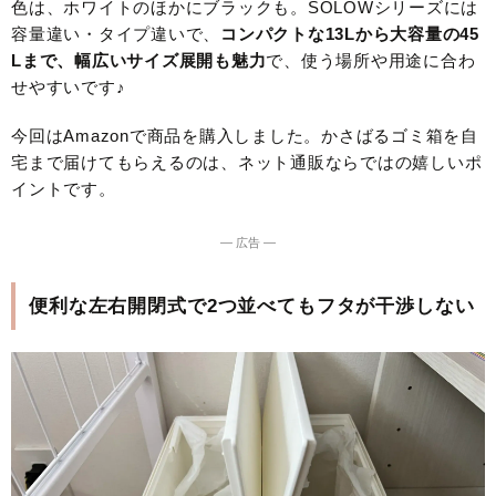
色は、ホワイトのほかにブラックも。SOLOWシリーズには
容量違い・タイプ違いで、
コンパクトな13Lから大容量の45
Lまで、幅広いサイズ展開も魅力
で、使う場所や用途に合わ
せやすいです♪
今回はAmazonで商品を購入しました。かさばるゴミ箱を自
宅まで届けてもらえるのは、ネット通販ならではの嬉しいポ
イントです。
― 広告 ―
便利な左右開閉式で2つ並べてもフタが干渉しない