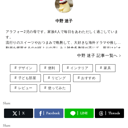
中野 迷子
アラフォー2児の母です。家族4人で毎日をあわただしく過ごしていま
す。
流行りのスイーツやおつまみで晩酌して、大好きな海外ドラマや推しの
動画を鑑賞するのが何よりの楽しみ！雑食多趣味が高じて、最近はビオ
ラを弾いたり、ゲームにハマったり大忙し。
中野 迷子 記事一覧へ
K-POPにものめり込んで、推しと同じ食べ物を食べて、推しの使ってい
るリップクリームを買い、推しのダンスを完コピしたりと、推しへの愛
デザイン
便利
インテリア
家具
がとまりません。
子ども部屋
リビング
おすすめ
レビュー
使ってみた
Share
X
Facebook
LINE
Threads
Share