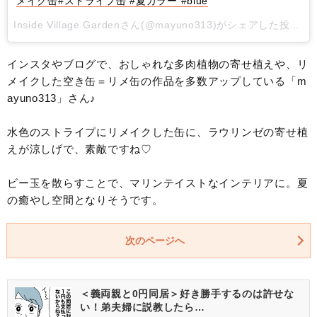
メイク缶#ストライプ缶 #夏カラー #blue
Inside Village Gardenさん(@mayuno313)がシェアした投稿 -
インスタやブログで、おしゃれな多肉植物の寄せ植えや、リ
メイクした空き缶＝リメ缶の作品を多数アップしている「m
ayuno313」さん♪
水色のストライプにリメイクした缶に、ラウリンゼの寄せ植
えが涼しげで、素敵ですね♡
ビー玉を散らすことで、マリンテイストなインテリアに。夏
の癒やし空間となりそうです。
次のページへ
＜義両親と0円同居＞好き勝手するのは許せな
い！弟夫婦に説教したら…