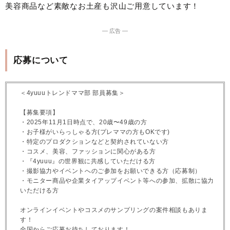
美容商品など素敵なお土産も沢山ご用意しています！
― 広告 ―
応募について
＜4yuuuトレンドママ部 部員募集＞
【募集要項】
・2025年11月1日時点で、20歳〜49歳の方
・お子様がいらっしゃる方(プレママの方もOKです)
・特定のプロダクションなどと契約されていない方
・コスメ、美容、ファッションに関心がある方
・『4yuuu』の世界観に共感していただける方
・撮影協力やイベントへのご参加をお願いできる方（応募制）
・モニター商品や企業タイアップイベント等への参加、拡散に協力
いただける方
オンラインイベントやコスメのサンプリングの案件相談もありま
す！
全国からご応募お待ちしております！