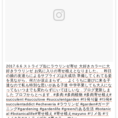
2017.6.6 ストライプ缶にラウリンゼ寄せ 大好きカラーに大
好きラウリンゼ お気に入りの寄せ植えとなりました。 . 昨日
の娘の友達らによるサプライズは大成功 準備してくれてる姿
を見ながら、何だか涙止まらず。 . よくうちに遊びに来る子
達なので私も特別な思いがある子達 中学卒業しても大人にな
ってもいつまでも変わらずにいてほしいな . ブログ更新しま
した プロフからとべます . #多肉 #多肉植物 #多肉寄せ植え#
succulent #succulove #succulentgarden #다육식물 #다육#
succulentaddict #echeveria #ラウリンゼ #garden#ガーデ
ニング#gardening #gardenlife #greenのある生活 #botanic
al #botanicallife#寄せ植え #寄せ植えmayuno #リメ缶 #リ