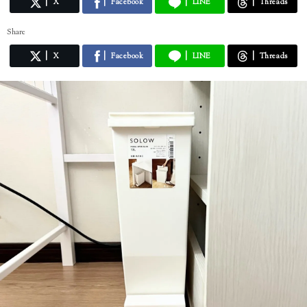
X
Facebook
LINE
Threads
Share
X
Facebook
LINE
Threads