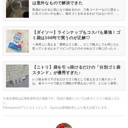
は意外なもので解決できた
気温が上がると気になり始めるのが、三角コーナーなどに溜まっ
た生ゴミのいやな臭い。毎日ゴミを出せるわけではないので、工
夫が必要です。困ったときは、いつも捨てているアレの空袋が大
活躍するかもしれません！
【ダイソー】ラインナップもコスパも最強！ゴ
ミ袋は100均で買うのが正解♡
一見同じに見える「透明なゴミ袋」。どこで購入しても同じだと
思っていませんか？リビングなどの小さめなゴミ箱にぴったりサ
イズの20Lゴミ袋は、DAISO(ダイソー)が超優秀！枚数も耐久性も
文句なしです♪詳しくレビューします。
【ニトリ】袋を引っ掛けるだけの「分別ゴミ袋
スタンド」が優秀すぎた♪
レジ袋を吊り下げるだけでゴミ箱として使えるゴミ袋スタンド
は、省スペースで使えて掃除の手間もないので、とにかく便利！
さまざまなメーカーからスタンド式のゴミ箱が販売されています
が、今回はお値段以上に優秀なニトリのゴミ袋スタンドをご紹介
します♪
※表示価格は記事執筆時点の価格です。現在の価格については各サイトでご確認くださ
い。
※Amazonのアソシエイトとして、4yuuuは適格販売により収入を得ています。