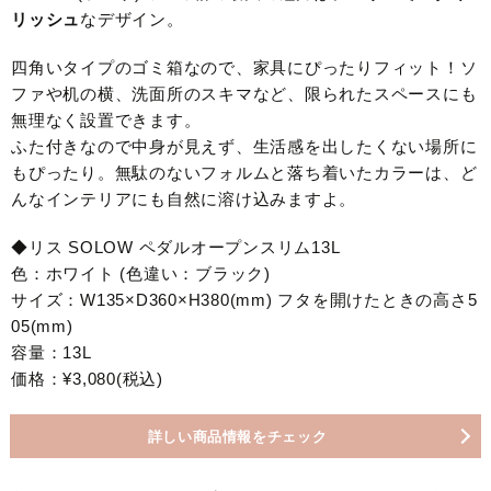
リッシュ
なデザイン。
四角いタイプのゴミ箱なので、家具にぴったりフィット！ソ
ファや机の横、洗面所のスキマなど、限られたスペースにも
無理なく設置できます。
ふた付きなので中身が見えず、生活感を出したくない場所に
もぴったり。無駄のないフォルムと落ち着いたカラーは、ど
んなインテリアにも自然に溶け込みますよ。
◆リス SOLOW ペダルオープンスリム13L
色：ホワイト (色違い：ブラック)
サイズ：W135×D360×H380(mm) フタを開けたときの高さ5
05(mm)
容量：13L
価格：¥3,080(税込)
詳しい商品情報をチェック