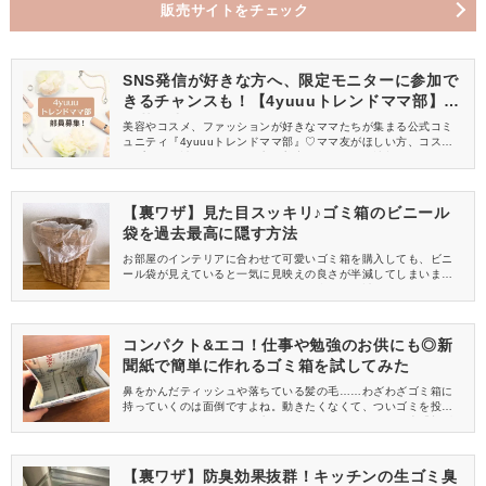
販売サイトをチェック
SNS発信が好きな方へ、限定モニターに参加で
きるチャンスも！【4yuuuトレンドママ部】部
員募集中
美容やコスメ、ファッションが好きなママたちが集まる公式コミ
ュニティ『4yuuuトレンドママ部』♡ママ友がほしい方、コスメサ
ンプルをお試ししてくれる方、美容やママ向けの情報を一緒に発
信してくれる方を募集しています！
【裏ワザ】見た目スッキリ♪ゴミ箱のビニール
袋を過去最高に隠す方法
お部屋のインテリアに合わせて可愛いゴミ箱を購入しても、ビニ
ール袋が見えていると一気に見映えの良さが半減してしまいます
よね。そんなときは、今回ご紹介する裏ワザを試してみてくださ
い！ビニール袋の入れ方をひと工夫するだけで、過去最高に隠す
ことができますよ♡
コンパクト&エコ！仕事や勉強のお供にも◎新
聞紙で簡単に作れるゴミ箱を試してみた
鼻をかんだティッシュや落ちている髪の毛……わざわざゴミ箱に
持っていくのは面倒ですよね。動きたくなくて、ついゴミを投げ
てしまっている……という方は、ぜひおばあちゃんの知恵「新聞
紙くずかご」を試してみてくださいね♪
【裏ワザ】防臭効果抜群！キッチンの生ゴミ臭