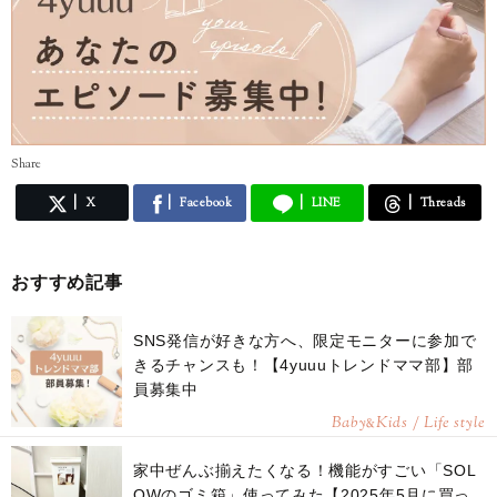
Share
X
Facebook
LINE
Threads
おすすめ記事
SNS発信が好きな方へ、限定モニターに参加で
きるチャンスも！【4yuuuトレンドママ部】部
員募集中
Baby
Kids / Life style
&
家中ぜんぶ揃えたくなる！機能がすごい「SOL
OWのゴミ箱」使ってみた【2025年5月に買っ