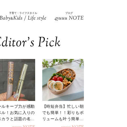
子育て・ライフスタイル
ブログ
Baby
Kids / Life style
4yuuu NOTE
&
ditor’s Pick
ールキープ力が感動
【時短弁当】忙しい朝
ベル！お気に入りの
でも簡単！！彩りもボ
スカラと話題の名品
リュームも叶う簡単そ
地
ぼろ弁当！