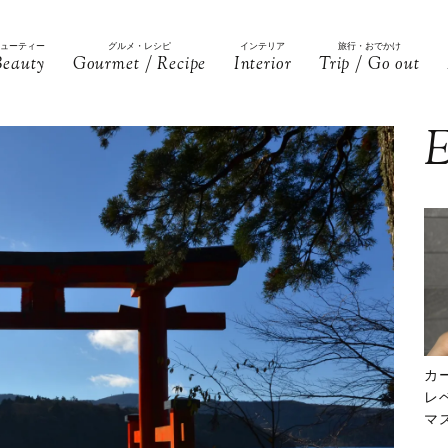
ビューティー
グルメ・レシピ
インテリア
旅行・おでかけ
Beauty
Gourmet / Recipe
Interior
Trip / Go out
E
カ
レ
マ
下