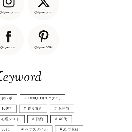
@4yuuu_com
@4yuuu_com
@4yuuucom
@4yuuu0084
eyword
食レポ
UNIQLO(ユニクロ)
100均
作り置き
お弁当
心理テスト
節約
40代
30代
ヘアスタイル
給与明細