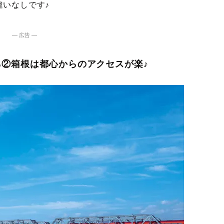
違いなしです♪
― 広告 ―
②箱根は都心からのアクセスが楽♪