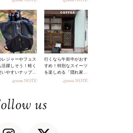
4yuuu NOTE
4yuuu NOTE
のレジャーやフェス
行くなら午前中がおす
も活躍しそう！軽く
すめ！特別なスイーツ
使いやすいナップサ
を楽しめる「隠れ家カ
ク
フェ」
4yuuu NOTE
4yuuu NOTE
ollow us