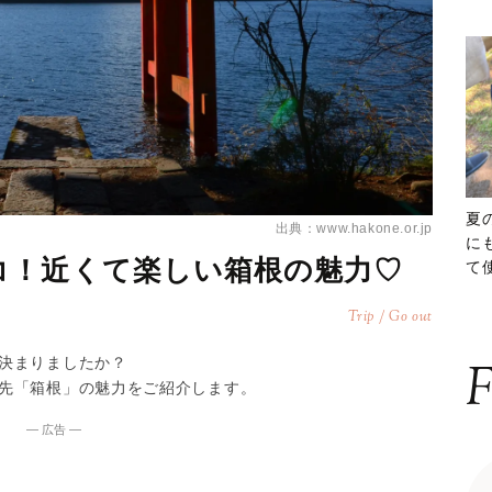
夏
出典：www.hakone.or.jp
に
コ！近くて楽しい箱根の魅力♡
て
ッ
Trip / Go out
決まりましたか？
F
先「箱根」の魅力をご紹介します。
― 広告 ―