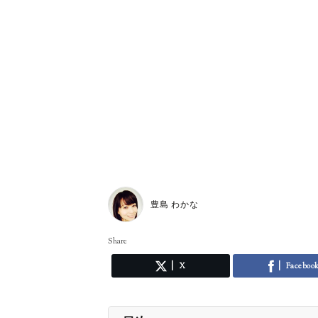
豊島 わかな
Share
X
Faceboo