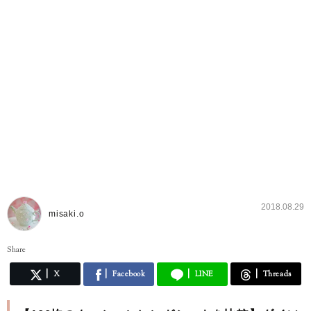
2018.08.29
misaki.o
Share
X
Facebook
LINE
Threads