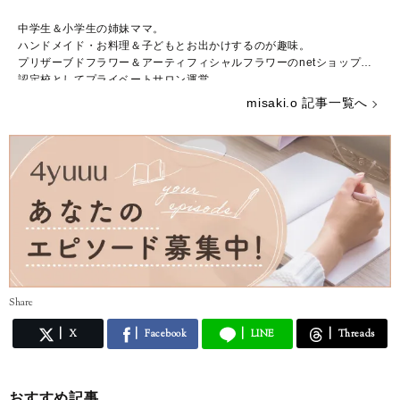
中学生＆小学生の姉妹ママ。
ハンドメイド・お料理＆子どもとお出かけするのが趣味。
プリザーブドフラワー＆アーティフィシャルフラワーのnetショップ＆
認定校としてプライベートサロン運営。
ブライダルフラワーの講師資格取得
misaki.o 記事一覧へ
ミキハウス輝くママ11期生
Share
X
Facebook
LINE
Threads
おすすめ記事