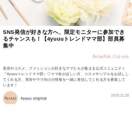
SNS発信が好きな方へ、限定モニターに参加でき
るチャンスも！【4yuuuトレンドママ部】部員募
集中
Baby
Kids / Life style
&
美容やコスメ、ファッションが好きなママたちが集まる公式コミュニティ
『4yuuuトレンドママ部』♡ママ友がほしい方、コスメサンプルをお試しし
てくれる方、美容やママ向けの情報を一緒に発信してくれる方を募集して
います！
2025.11.20
4yuuu original
4yuuuトレンドママ部とは