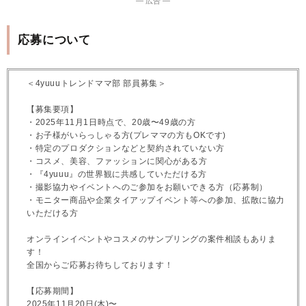
― 広告 ―
応募について
＜4yuuuトレンドママ部 部員募集＞
【募集要項】
・2025年11月1日時点で、20歳〜49歳の方
・お子様がいらっしゃる方(プレママの方もOKです)
・特定のプロダクションなどと契約されていない方
・コスメ、美容、ファッションに関心がある方
・『4yuuu』の世界観に共感していただける方
・撮影協力やイベントへのご参加をお願いできる方（応募制）
・モニター商品や企業タイアップイベント等への参加、拡散に協力
いただける方
オンラインイベントやコスメのサンプリングの案件相談もありま
す！
全国からご応募お待ちしております！
【応募期間】
2025年11月20日(木)〜