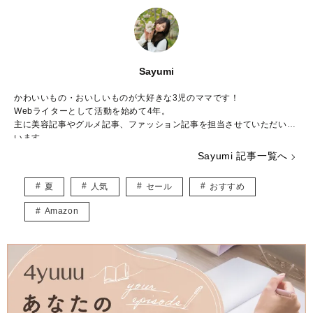
Sayumi
かわいいもの・おいしいものが大好きな3児のママです！
Webライターとして活動を始めて4年。
主に美容記事やグルメ記事、ファッション記事を担当させていただいて
います。
読者のみなさまに、「こんな情報知りたかった」「読んでよかった」と
Sayumi 記事一覧へ
思っていただけるような記事を作成できればいいなと思っています♡
夏
人気
セール
おすすめ
日本化粧品検定3級
Amazon
Instagram：
https://www.instagram.com/ayumimsr