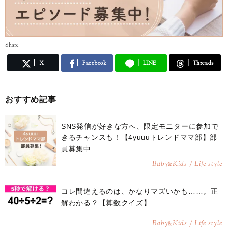
Share
X
Facebook
LINE
Threads
おすすめ記事
SNS発信が好きな方へ、限定モニターに参加で
きるチャンスも！【4yuuuトレンドママ部】部
員募集中
Baby
Kids / Life style
&
コレ間違えるのは、かなりマズいかも……。正
解わかる？【算数クイズ】
Baby
Kids / Life style
&