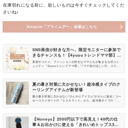
在庫切れになる前に、欲しいものは今すぐチェックしてくだ
さいね♪
Amazon「プライムデー」会場はこちら
SNS発信が好きな方へ、限定モニターに参加で
きるチャンスも！【4yuuuトレンドママ部】部
員募集中
美容やコスメ、ファッションが好きなママたちが集まる公式コミ
ュニティ『4yuuuトレンドママ部』♡ママ友がほしい方、コスメサ
ンプルをお試ししてくれる方、美容やママ向けの情報を一緒に発
信してくれる方を募集しています！
夏の暑さ対策に欠かせない！超冷感タイプのク
ーリングアイテムが新登場
夏の暑さ対策に欠かせない“ひんやりアイテム”がさらに進化！コー
セーコスメポートの『エスカラット』から、超冷感タイプの「ク
ーリングミスト ウルトラクール」と「クーリングドライシャワ
ー」が登場。
【Honeys】2500円以下で高見え！40代の仕
事＆お出かけに使える「きれいめトップス3