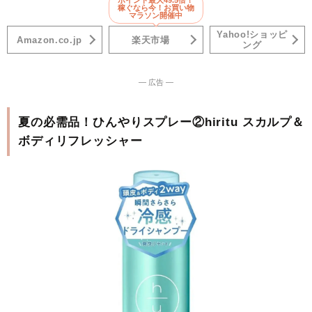
ポイント最大49.5倍！
稼ぐなら今！お買い物
マラソン開催中
Yahoo!ショッピ
Amazon.co.jp
楽天市場
ング
― 広告 ―
夏の必需品！ひんやりスプレー②hiritu スカルプ＆
ボディリフレッシャー