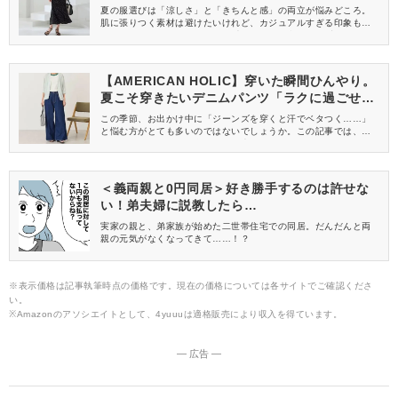
選」
夏の服選びは「涼しさ」と「きちんと感」の両立が悩みどころ。
肌に張りつく素材は避けたいけれど、カジュアルすぎる印象も避
けたいですよね。そんな40代の大人女子のお悩みを解決してくれ
るのが、Honeys(ハニーズ)のきれいめトップス。2,500円以下と
は思えない、初夏の着こなしをぐっと垢抜けさせてくれる厳選ア
イテムをご紹介します。
【AMERICAN HOLIC】穿いた瞬間ひんやり。
夏こそ穿きたいデニムパンツ「ラクに過ごせ
る」「ベタつかない」
この季節、お出かけ中に「ジーンズを穿くと汗でベタつく……」
と悩む方がとても多いのではないでしょうか。この記事では、夏
もおしゃれにデニムを楽しみたい大人女子やママにおすすめの、A
MERICAN HOLIC(アメリカンホリック)の「接触冷感バギーデニ
ム」をご紹介します！毎日ヘビロテしたくなる快適でおしゃれな
アイテムなので、ぜひチェックしてみてくださいね。
＜義両親と0円同居＞好き勝手するのは許せな
い！弟夫婦に説教したら…
実家の親と、弟家族が始めた二世帯住宅での同居。だんだんと両
親の元気がなくなってきて……！？
※表示価格は記事執筆時点の価格です。現在の価格については各サイトでご確認くださ
い。
※Amazonのアソシエイトとして、4yuuuは適格販売により収入を得ています。
― 広告 ―