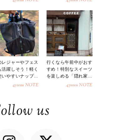
4yuuu NOTE
4yuuu NOTE
のレジャーやフェス
行くなら午前中がおす
も活躍しそう！軽く
すめ！特別なスイーツ
使いやすいナップサ
を楽しめる「隠れ家カ
ク
フェ」
4yuuu NOTE
4yuuu NOTE
ollow us