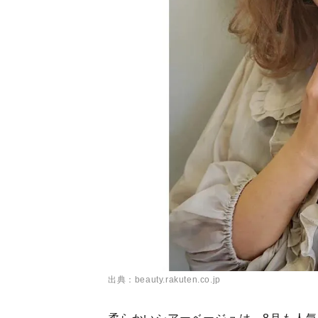
出典：beauty.rakuten.co.jp