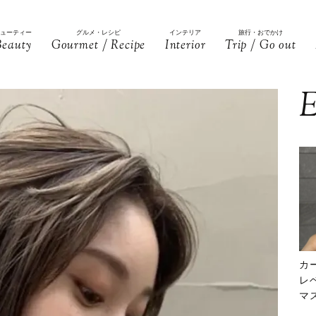
ビューティー
グルメ・レシピ
インテリア
旅行・おでかけ
Beauty
Gourmet / Recipe
Interior
Trip / Go out
E
カ
レ
マ
下