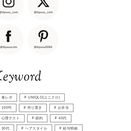
@4yuuu_com
@4yuuu_com
@4yuuucom
@4yuuu0084
eyword
食レポ
UNIQLO(ユニクロ)
100均
作り置き
お弁当
心理テスト
節約
40代
30代
ヘアスタイル
給与明細