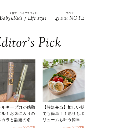
子育て・ライフスタイル
ブログ
Baby
Kids / Life style
4yuuu NOTE
&
ditor’s Pick
ールキープ力が感動
【時短弁当】忙しい朝
ベル！お気に入りの
でも簡単！！彩りもボ
スカラと話題の名品
リュームも叶う簡単そ
地
ぼろ弁当！