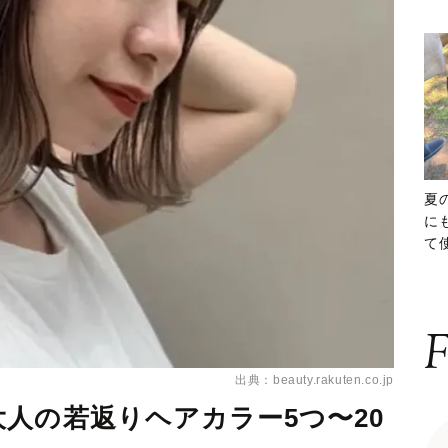
夏
に
て
ッ
F
出典：beauty.rakuten.co.jp
人の若返りヘアカラー5つ〜20