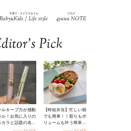
子育て・ライフスタイル
ブログ
Baby
Kids / Life style
4yuuu NOTE
&
ditor’s Pick
ールキープ力が感動
【時短弁当】忙しい朝
ベル！お気に入りの
でも簡単！！彩りもボ
スカラと話題の名品
リュームも叶う簡単そ
地
ぼろ弁当！