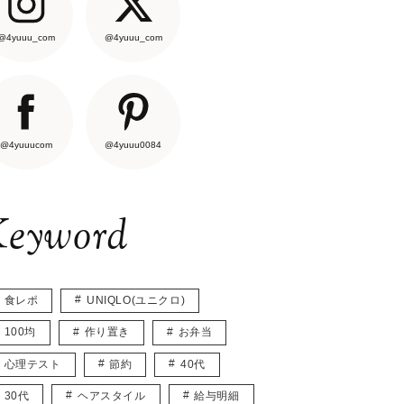
@4yuuu_com
@4yuuu_com
@4yuuucom
@4yuuu0084
eyword
食レポ
UNIQLO(ユニクロ)
100均
作り置き
お弁当
心理テスト
節約
40代
30代
ヘアスタイル
給与明細