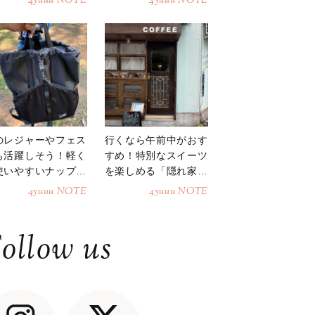
4yuuu NOTE
4yuuu NOTE
のレジャーやフェス
行くなら午前中がおす
も活躍しそう！軽く
すめ！特別なスイーツ
使いやすいナップサ
を楽しめる「隠れ家カ
ク
フェ」
4yuuu NOTE
4yuuu NOTE
ollow us