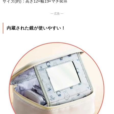
サイズ(約)：高さ12×幅19×マチ8cm
― 広告 ―
内蔵された鏡が使いやすい！