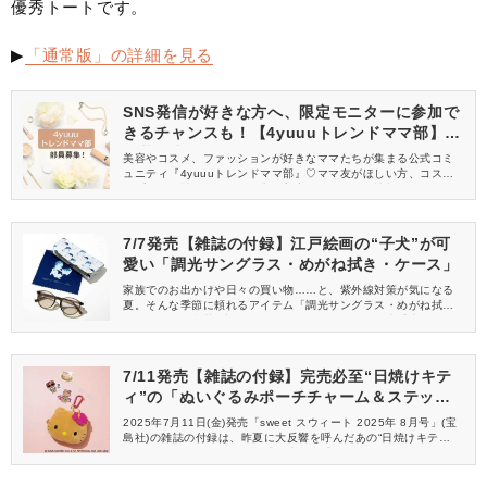
優秀トートです。
▶
「通常版」の詳細を見る
SNS発信が好きな方へ、限定モニターに参加で
きるチャンスも！【4yuuuトレンドママ部】部
員募集中
美容やコスメ、ファッションが好きなママたちが集まる公式コミ
ュニティ『4yuuuトレンドママ部』♡ママ友がほしい方、コスメサ
ンプルをお試ししてくれる方、美容やママ向けの情報を一緒に発
信してくれる方を募集しています！
7/7発売【雑誌の付録】江戸絵画の“子犬”が可
愛い「調光サングラス・めがね拭き・ケース」
家族でのお出かけや日々の買い物……と、紫外線対策が気になる
夏。そんな季節に頼れるアイテム「調光サングラス・めがね拭
き・ケース」豪華3点セットが2025年7月7日(月)発売「大人のお
しゃれ手帖 2025年 8月号」(宝島社)の雑誌の付録に登場します♪
江戸絵画の巨匠が描いた可愛い「子犬」柄がいっぱいな大人可愛
さをプラス。毎日のお出かけ気分をぐっと軽やかにしてくれます♪
7/11発売【雑誌の付録】完売必至“日焼けキテ
ィ”の「ぬいぐるみポーチチャーム＆ステッカ
ー」
2025年7月11日(金)発売「sweet スウィート 2025年 8月号」(宝
島社)の雑誌の付録は、昨夏に大反響を呼んだあの“日焼けキテ
ィ”がカムバック！夏気分を盛り上げる「ぬいぐるみポーチチャー
ム＆ステッカー3点」の豪華セットが登場します♡