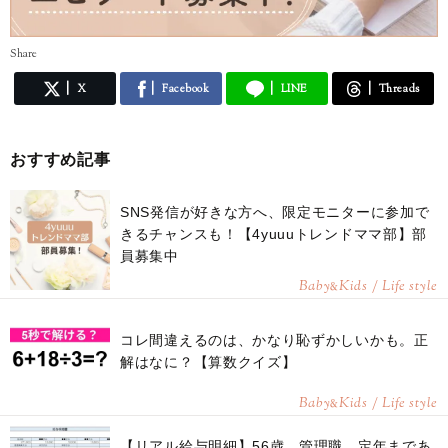
Share
X
Facebook
LINE
Threads
おすすめ記事
SNS発信が好きな方へ、限定モニターに参加で
きるチャンスも！【4yuuuトレンドママ部】部
員募集中
Baby
Kids / Life style
&
コレ間違えるのは、かなり恥ずかしいかも。正
解はなに？【算数クイズ】
Baby
Kids / Life style
&
【リアル給与明細】56歳、管理職。定年まであ