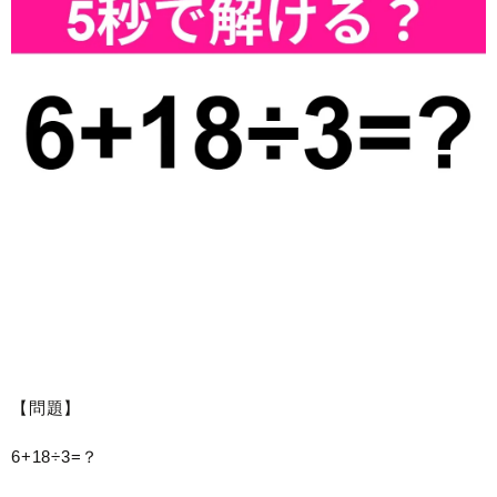
【問題】
6+18÷3=？