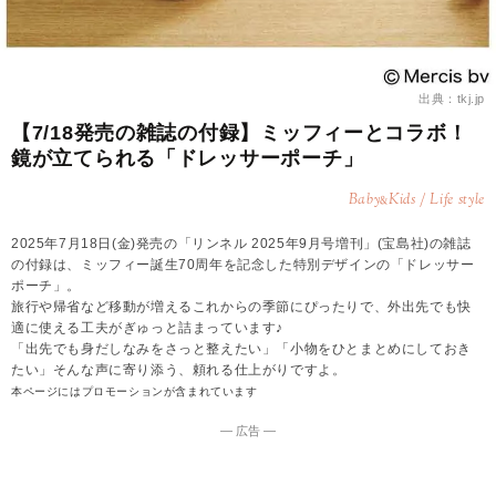
出典：tkj.jp
【7/18発売の雑誌の付録】ミッフィーとコラボ！
鏡が立てられる「ドレッサーポーチ」
Baby
Kids / Life style
&
2025年7月18日(金)発売の「リンネル 2025年9月号増刊」(宝島社)の雑誌
の付録は、ミッフィー誕生70周年を記念した特別デザインの「ドレッサー
ポーチ」。
旅行や帰省など移動が増えるこれからの季節にぴったりで、外出先でも快
適に使える工夫がぎゅっと詰まっています♪
「出先でも身だしなみをさっと整えたい」「小物をひとまとめにしておき
たい」そんな声に寄り添う、頼れる仕上がりですよ。
本ページにはプロモーションが含まれています
― 広告 ―