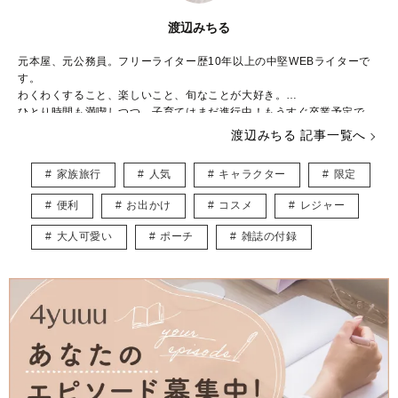
渡辺みちる
元本屋、元公務員。フリーライター歴10年以上の中堅WEBライターで
す。
わくわくすること、楽しいこと、旬なことが大好き。
ひとり時間も満喫しつつ、子育てはまだ進行中！もうすぐ卒業予定で
す。
渡辺みちる 記事一覧へ
主婦・ママ・大人女子のみなさんの毎日が、ちょっと楽しくなる記事を
お届けしていきます。
家族旅行
人気
キャラクター
限定
便利
お出かけ
コスメ
レジャー
大人可愛い
ポーチ
雑誌の付録