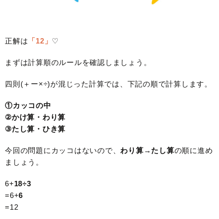
正解は
「12」
♡
まずは計算順のルールを確認しましょう。
四則(＋ー×÷)が混じった計算では、下記の順で計算します。
①カッコの中
②かけ算・わり算
③たし算・ひき算
今回の問題にカッコはないので、
わり算→たし算
の順に進め
ましょう。
6+
18÷3
=6+
6
=12