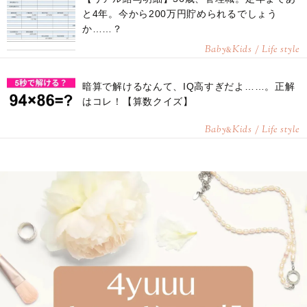
と4年。今から200万円貯められるでしょう
か……？
Baby
Kids / Life style
&
暗算で解けるなんて、IQ高すぎだよ……。正解
はコレ！【算数クイズ】
Baby
Kids / Life style
&