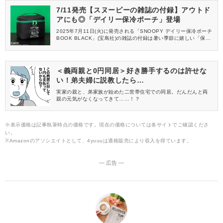
7/11発売【スヌーピーの雑誌の付録】アウトド
アにも◎「デイリー保冷ポーチ」登場
2025年7月11日(火)に発売される「SNOOPY デイリー保冷ポーチ
BOOK BLACK」(宝島社)の雑誌の付録は暑い季節に嬉しい「保冷
ポーチ」が登場します。冷たい飲み物やおやつを「ちょこっとだ
け保冷しておきたい……！」そんな日常シーンに寄り添ってくれ
る、ちょうどいいサイズ感がポイントですよ♪
＜義両親と0円同居＞好き勝手するのは許せな
い！弟夫婦に説教したら…
実家の親と、弟家族が始めた二世帯住宅での同居。だんだんと両
親の元気がなくなってきて……！？
※表示価格は記事執筆時点の価格です。現在の価格については各サイトでご確認くださ
い。
※Amazonのアソシエイトとして、4yuuuは適格販売により収入を得ています。
― 広告 ―