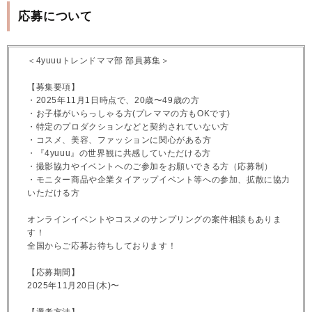
応募について
＜4yuuuトレンドママ部 部員募集＞
【募集要項】
・2025年11月1日時点で、20歳〜49歳の方
・お子様がいらっしゃる方(プレママの方もOKです)
・特定のプロダクションなどと契約されていない方
・コスメ、美容、ファッションに関心がある方
・『4yuuu』の世界観に共感していただける方
・撮影協力やイベントへのご参加をお願いできる方（応募制）
・モニター商品や企業タイアップイベント等への参加、拡散に協力
いただける方
オンラインイベントやコスメのサンプリングの案件相談もありま
す！
全国からご応募お待ちしております！
【応募期間】
2025年11月20日(木)〜
【選考方法】