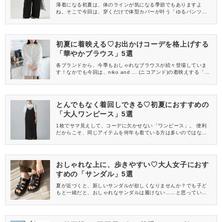
薄着になる初夏は、体のラインが気になる季節でもありますよ
ね。そこで今回は、穿くだけで体型カバーが叶う「ゆるパンツ」
をご紹介！これさえあれば、おしゃれにスタイルアップができる
ので、ぜひご覧ください♡
初夏に着映える♡お出かけコーデを格上げする
「華やかブラウス」5選
各ブランドから、今季もおしゃれなブラウスが続々登場していま
す！なかでも今回は、niko and ... (ニコアンド)の着映えする「華
やかブラウス」に注目してみました。ワンランク上の初夏のお出
かけスタイルが楽しめるので、お買い物の参考にしてくださいね♡
とんでもなく着回しできる♡初夏におすすめの
「大人ワンピース」5選
1枚でサマ見えして、コーデに欠かせない「ワンピース」。 便利
だからこそ、同じアイテムを何年も着ている方は多いのではない
でしょうか？そこで今回はLEPSIM(レプシィム)から、初夏におす
すめの、着回しできるワンピースをご紹介します。早めにゲット
して、たくさん活用してくださいね♡
おしゃれな上に、歩きやすい♡大人女子におす
すめの「サンダル」5選
夏が近づくと、新しいサンダルが欲しくなりませんか？でも子ど
もと一緒だと、おしゃれなサンダルは履けない……と思っている
ママも多いはず。そこで今回はLOWRYS FARM(ローリーズファー
ム)から、歩きやすくておしゃれなサンダルをご紹介します。売り
切れ前に、チェックしてくださいね♡