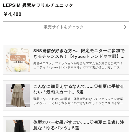
LEPSIM 異素材フリルチュニック
￥4,400
販売サイトをチェック
SNS発信が好きな方へ、限定モニターに参加で
きるチャンスも！【4yuuuトレンドママ部】部
員募集中
美容やコスメ、ファッションが好きなママたちが集まる公式コミ
ュニティ『4yuuuトレンドママ部』♡ママ友がほしい方、コスメサ
ンプルをお試ししてくれる方、美容やママ向けの情報を一緒に発
信してくれる方を募集しています！
こんなに細見えするなんて……♡初夏に手放せ
ない「最旬スカート」5選
薄着になるこれからの季節、体型が気になってファッションが楽
しめない……という方も多いのではないでしょうか？今回は穿く
だけでスタイルアップが叶う、初夏におすすめの「細見えスカー
ト」をご紹介します♡気になる部分をカバーして、おしゃれを楽し
んでくださいね！
体型カバー効果がすごい……♡初夏に見逃し注
意な「ゆるパンツ」5選