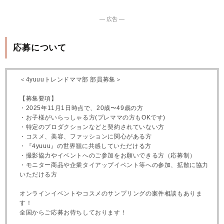
― 広告 ―
応募について
＜4yuuuトレンドママ部 部員募集＞
【募集要項】
・2025年11月1日時点で、20歳〜49歳の方
・お子様がいらっしゃる方(プレママの方もOKです)
・特定のプロダクションなどと契約されていない方
・コスメ、美容、ファッションに関心がある方
・『4yuuu』の世界観に共感していただける方
・撮影協力やイベントへのご参加をお願いできる方（応募制）
・モニター商品や企業タイアップイベント等への参加、拡散に協力
いただける方
オンラインイベントやコスメのサンプリングの案件相談もありま
す！
全国からご応募お待ちしております！