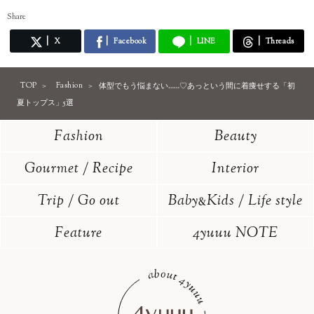
Share
X
Facebook
LINE
Threads
TOP
Fashion
体型でもう悩まない……♡あっという間に着痩せする「初
夏トップス」5選
Fashion
Beauty
Gourmet / Recipe
Interior
Trip / Go out
Baby
Kids / Life style
&
Feature
4yuuu NOTE