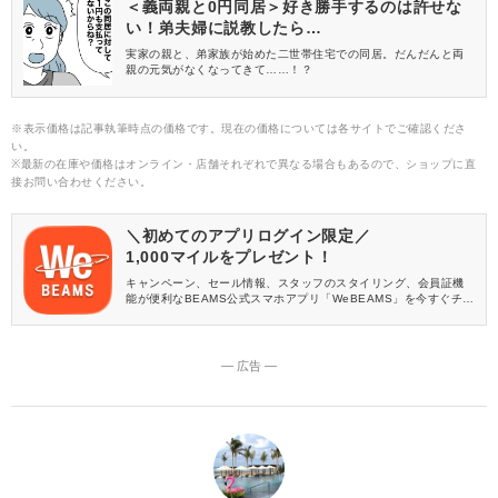
＜義両親と0円同居＞好き勝手するのは許せな
い！弟夫婦に説教したら…
実家の親と、弟家族が始めた二世帯住宅での同居。だんだんと両
親の元気がなくなってきて……！？
※表示価格は記事執筆時点の価格です。現在の価格については各サイトでご確認くださ
い。
※最新の在庫や価格はオンライン・店舗それぞれで異なる場合もあるので、ショップに直
接お問い合わせください。
＼初めてのアプリログイン限定／
1,000マイルをプレゼント！
キャンペーン、セール情報、スタッフのスタイリング、会員証機
能が便利なBEAMS公式スマホアプリ「WeBEAMS」を今すぐチェ
ック♪
― 広告 ―