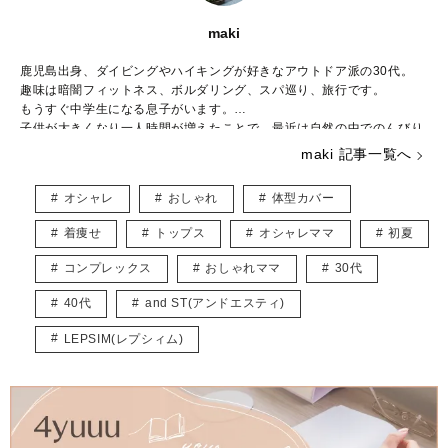
maki
鹿児島出身、ダイビングやハイキングが好きなアウトドア派の30代。
趣味は暗闇フィットネス、ボルダリング、スパ巡り、旅行です。
もうすぐ中学生になる息子がいます。
子供が大きくなり一人時間が増えたことで、最近は自然の中でのんびり
と過ごすことが増えました。
maki 記事一覧へ
好きなブランドはBCBG MAXAZRIA、ZARAでシーンに合わせて様々な
ファッションを楽しんでいます。
オシャレ
おしゃれ
体型カバー
こちらでは主にUNIQLOやGU、しまむらなどのプチプラアイテムを取
り入れたトレンド記事を紹介していきます。
着痩せ
トップス
オシャレママ
初夏
宜しくお願いします。
コンプレックス
おしゃれママ
30代
40代
and ST(アンドエスティ)
LEPSIM(レプシィム)