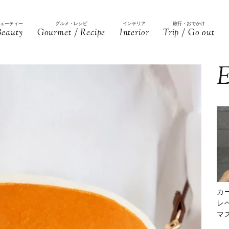
ビューティー
グルメ・レシピ
インテリア
旅行・おでかけ
Beauty
Gourmet / Recipe
Interior
Trip / Go out
E
カ
レ
マ
下