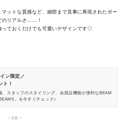
、マットな質感など、細部まで見事に再現されたポー
どのリアルさ……！
飾っておくだけでも可愛いデザインです♡
]
イン限定／
ゼント！
報、スタッフのスタイリング、会員証機能が便利なBEAM
BEAMS」を今すぐチェック♪
― 広告 ―