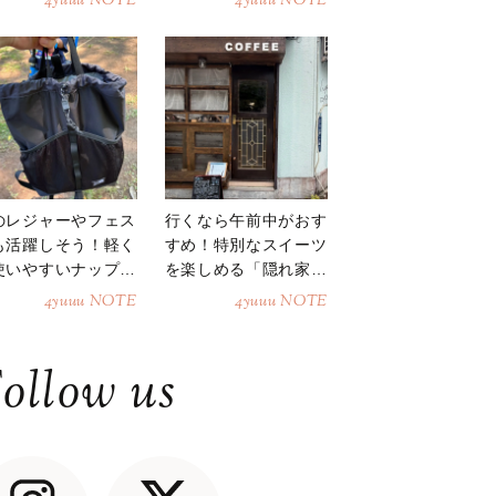
4yuuu NOTE
4yuuu NOTE
のレジャーやフェス
行くなら午前中がおす
も活躍しそう！軽く
すめ！特別なスイーツ
使いやすいナップサ
を楽しめる「隠れ家カ
ク
フェ」
4yuuu NOTE
4yuuu NOTE
ollow us