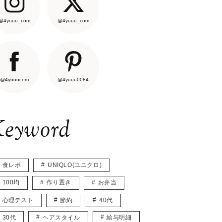
@4yuuu_com
@4yuuu_com
@4yuuucom
@4yuuu0084
eyword
食レポ
UNIQLO(ユニクロ)
100均
作り置き
お弁当
心理テスト
節約
40代
30代
ヘアスタイル
給与明細