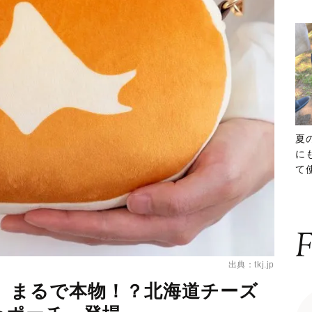
夏
に
て
ッ
F
出典：tkj.jp
録】まるで本物！？北海道チーズ