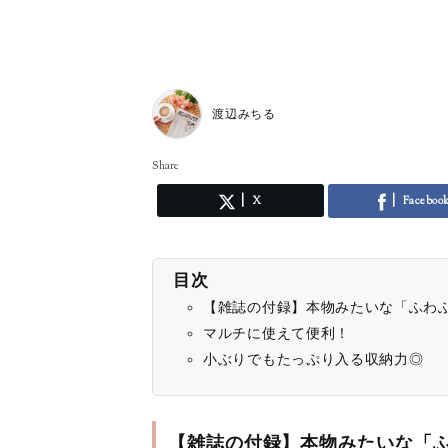
渡辺みちる
Share
X
Faceboo
目次
【雑誌の付録】本物みたいな「ふわ
マルチに使えて便利！
小ぶりでもたっぷり入る収納力◎
【雑誌の付録】本物みたいな「