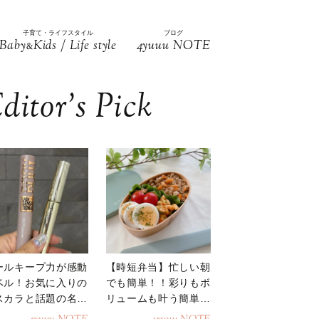
子育て・ライフスタイル
ブログ
Baby
Kids / Life style
4yuuu NOTE
&
ditor’s Pick
ールキープ力が感動
【時短弁当】忙しい朝
ベル！お気に入りの
でも簡単！！彩りもボ
スカラと話題の名品
リュームも叶う簡単そ
地
ぼろ弁当！