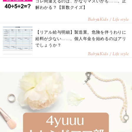
コレ間違えるのは、かなりマズいかも……。正
解わかる？【算数クイズ】
Baby
Kids / Life style
&
【リアル給与明細】製造業。危険を伴うわりに
給料が少ない……。個人年金を始めるのはアリ
でしょうか？
Baby
Kids / Life style
&