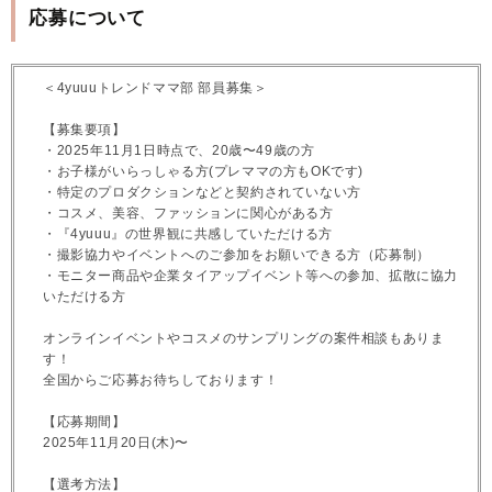
応募について
＜4yuuuトレンドママ部 部員募集＞
【募集要項】
・2025年11月1日時点で、20歳〜49歳の方
・お子様がいらっしゃる方(プレママの方もOKです)
・特定のプロダクションなどと契約されていない方
・コスメ、美容、ファッションに関心がある方
・『4yuuu』の世界観に共感していただける方
・撮影協力やイベントへのご参加をお願いできる方（応募制）
・モニター商品や企業タイアップイベント等への参加、拡散に協力
いただける方
オンラインイベントやコスメのサンプリングの案件相談もありま
す！
全国からご応募お待ちしております！
【応募期間】
2025年11月20日(木)〜
【選考方法】