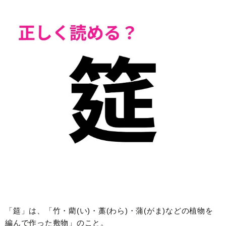
「筵」は、「竹・藺(い)・藁(わら)・蒲(がま)などの植物を
編んで作った敷物」のこと。