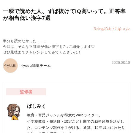
一瞬で読めた人、ずば抜けてIQ高いって。正答率
が相当低い漢字7選
Baby
Kids / Life style
&
半分も読めなかった……。
今回は、そんな正答率が低い漢字を7つご紹介します♡
ぜひ最後までチャレンジしてみてくださいね！
2026.08.10
4yuuu編集チーム
監修者
ばしみく
教育・育児ジャンルが得意なWebライター。
小学校教員・塾講師・認定こども園での勤務経験を活かし
た、コンテンツ制作を手がける。通算、15年以上にわたり