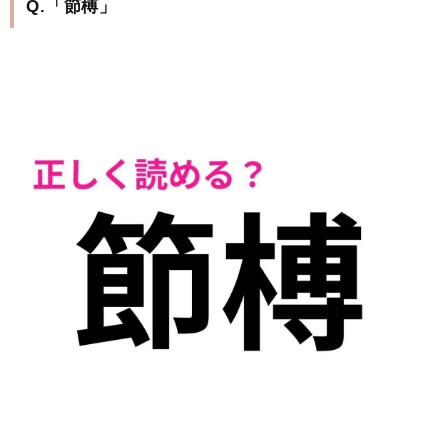
Q.「節榑」