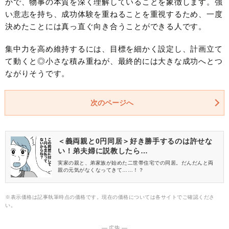
かで、物事の本質を深く理解していることを象徴します。強
い意志を持ち、成功体験を重ねることを重視するため、一度
決めたことには真っ直ぐ向き合うことができる人です。
集中力を高め維持するには、目標を細かく設定し、計画立て
て動くと◎小さな積み重ねが、最終的には大きな成功へとつ
ながりそうです。
次のページへ
＜義両親と0円同居＞好き勝手するのは許せな
い！弟夫婦に説教したら…
実家の親と、弟家族が始めた二世帯住宅での同居。だんだんと両
親の元気がなくなってきて……！？
※表示価格は記事執筆時点の価格です。現在の価格については各サイトでご確認くださ
い。
― 広告 ―