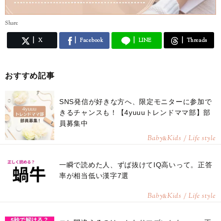
Share
X
Facebook
LINE
Threads
おすすめ記事
SNS発信が好きな方へ、限定モニターに参加で
きるチャンスも！【4yuuuトレンドママ部】部
員募集中
Baby
Kids / Life style
&
一瞬で読めた人、ずば抜けてIQ高いって。正答
率が相当低い漢字7選
Baby
Kids / Life style
&