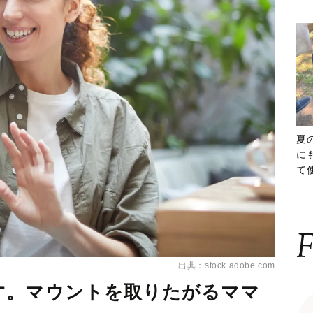
夏
に
て
ッ
F
出典：stock.adobe.com
す。マウントを取りたがるママ