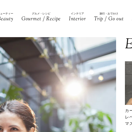
ビューティー
グルメ・レシピ
インテリア
旅行・おでかけ
Beauty
Gourmet / Recipe
Interior
Trip / Go out
E
カ
レ
マ
下