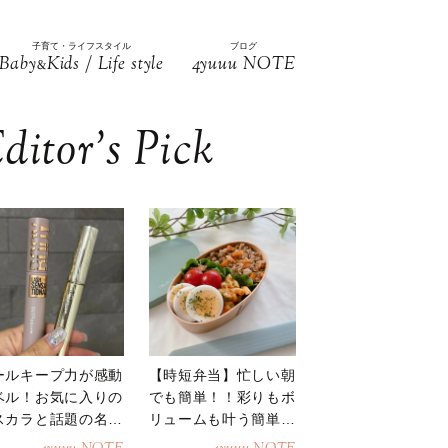
子育て・ライフスタイル
ブログ
Baby
Kids / Life style
4yuuu NOTE
&
ditor’s Pick
ールキープ力が感動
【時短弁当】忙しい朝
ベル！お気に入りの
でも簡単！！彩りもボ
スカラと話題の名品
リュームも叶う簡単そ
地
ぼろ弁当！