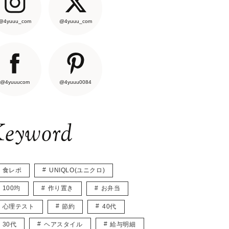
@4yuuu_com
@4yuuu_com
@4yuuucom
@4yuuu0084
eyword
食レポ
UNIQLO(ユニクロ)
100均
作り置き
お弁当
心理テスト
節約
40代
30代
ヘアスタイル
給与明細