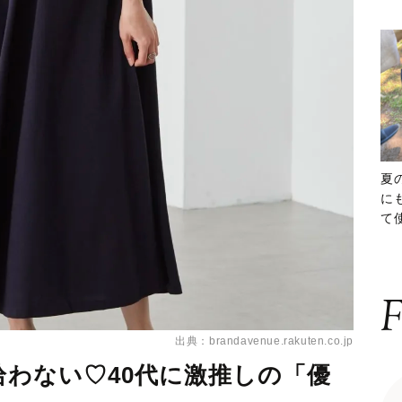
夏
に
て
ッ
F
出典：brandavenue.rakuten.co.jp
拾わない♡40代に激推しの「優