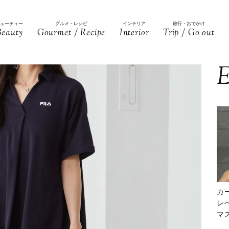
ビューティー
グルメ・レシピ
インテリア
旅行・おでかけ
Beauty
Gourmet / Recipe
Interior
Trip / Go out
E
カ
レ
マ
下