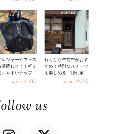
4yuuu NOTE
4yuuu NOTE
のレジャーやフェス
行くなら午前中がおす
も活躍しそう！軽く
すめ！特別なスイーツ
使いやすいナップサ
を楽しめる「隠れ家カ
ク
フェ」
4yuuu NOTE
4yuuu NOTE
ollow us