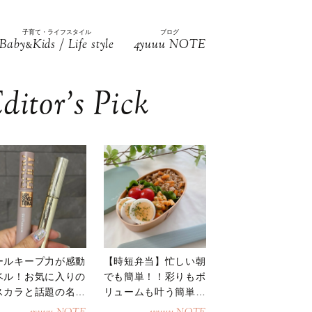
子育て・ライフスタイル
ブログ
Baby
Kids / Life style
4yuuu NOTE
&
ditor’s Pick
ールキープ力が感動
【時短弁当】忙しい朝
ベル！お気に入りの
でも簡単！！彩りもボ
スカラと話題の名品
リュームも叶う簡単そ
地
ぼろ弁当！