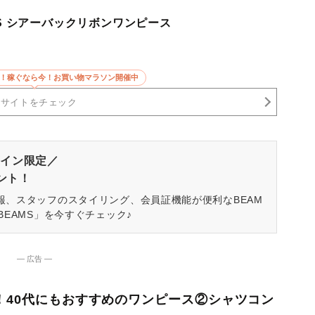
ROWS シアーバックリボンワンピース
5倍！稼ぐなら今！お買い物マラソン開催中
売サイトをチェック
イン限定／
ゼント！
報、スタッフのスタイリング、会員証機能が便利なBEAM
BEAMS」を今すぐチェック♪
― 広告 ―
い！40代にもおすすめのワンピース②シャツコン