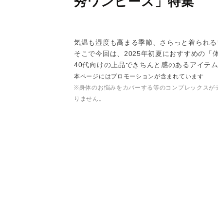
秀ワンピース」特集
気温も湿度も高まる季節、さらっと着られる
そこで今回は、2025年初夏におすすめの
40代向けの上品できちんと感のあるアイテ
本ページにはプロモーションが含まれています
※身体のお悩みをカバーする等のコンプレックスが
りません。