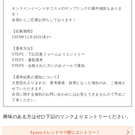
オンラインイベントやコスメのサンプリングの案件相談もありま
す！
全国からご応募お待ちしております！
【応募期間】
2025年11月20日(木)〜
【選考方法】
STEP1：下記応募フォームよりエントリー
STEP2：書類選考
STEP3：合格された方にのみメールで通知
【選考結果の通知について】
大変恐れ入りますが、選考通過・採用となった場合のみ、ご連絡さ
せていただきます。
合否に関する個別のお問い合わせにはお答えできませんので予めご
了承ください。
興味のある方はぜひ下記のリンクよりエントリーください。
4yuuuトレンドママ部にエントリー！