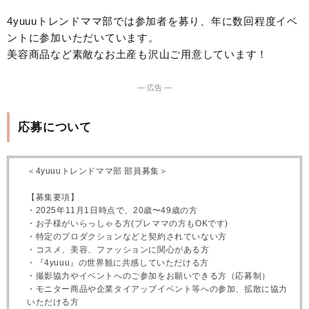
4yuuuトレンドママ部では参加者を募り、年に数回程度イベ
ントに参加いただいています。
美容商品など素敵なお土産も沢山ご用意しています！
― 広告 ―
応募について
＜4yuuuトレンドママ部 部員募集＞
【募集要項】
・2025年11月1日時点で、20歳〜49歳の方
・お子様がいらっしゃる方(プレママの方もOKです)
・特定のプロダクションなどと契約されていない方
・コスメ、美容、ファッションに関心がある方
・『4yuuu』の世界観に共感していただける方
・撮影協力やイベントへのご参加をお願いできる方（応募制）
・モニター商品や企業タイアップイベント等への参加、拡散に協力
いただける方