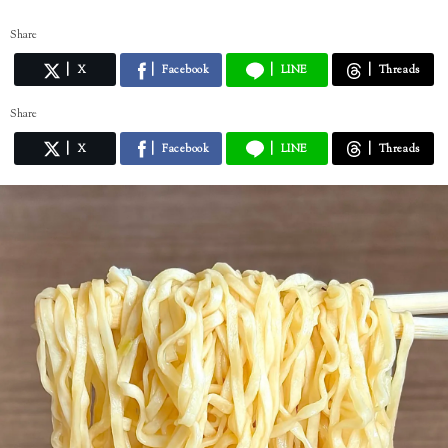
Share
X
Facebook
LINE
Threads
Share
X
Facebook
LINE
Threads