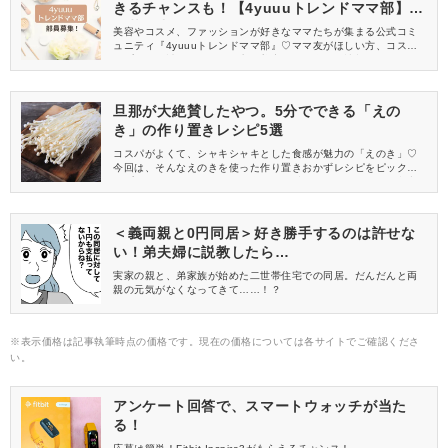
きるチャンスも！【4yuuuトレンドママ部】部
員募集中
美容やコスメ、ファッションが好きなママたちが集まる公式コミ
ュニティ『4yuuuトレンドママ部』♡ママ友がほしい方、コスメサ
ンプルをお試ししてくれる方、美容やママ向けの情報を一緒に発
信してくれる方を募集しています！
旦那が大絶賛したやつ。5分でできる「えの
き」の作り置きレシピ5選
コスパがよくて、シャキシャキとした食感が魅力の「えのき」♡
今回は、そんなえのきを使った作り置きおかずレシピをピックア
ップしました！ 5分でできる簡単おかずばかりなので、ぜひ参考
にしてくださいね♪
＜義両親と0円同居＞好き勝手するのは許せな
い！弟夫婦に説教したら…
実家の親と、弟家族が始めた二世帯住宅での同居。だんだんと両
親の元気がなくなってきて……！？
※表示価格は記事執筆時点の価格です。現在の価格については各サイトでご確認くださ
い。
アンケート回答で、スマートウォッチが当た
る！