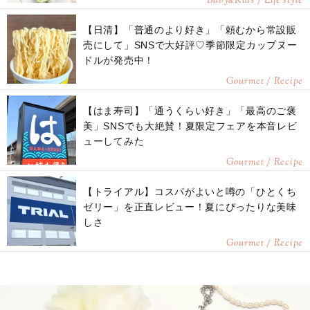
Baby
Kids / Life style
【日清】「普通のより好き」「頼むから常設販
売にして」SNSで大好評♡季節限定カップヌー
ドルが発売中！
Gourmet / Recipe
【はま寿司】「通うくらい好き」「最高のご褒
美」SNSでも大絶賛！夏限定フェアを本音レビ
ューしてみた
Gourmet / Recipe
【トライアル】コスパがよいと噂の「ひとくち
ゼリー」を正直レビュー！夏にぴったりな美味
しさ
Gourmet / Recipe