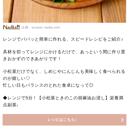
出典：oceans-nadia.com
レンジでパパッと簡単に作れる、スピードレシピをご紹介♪
具材を切ってレンジにかけるだけで、あっという間に作り置
きおかずのできあがりです！
小松菜だけでなく、しめじやにんじんも美味しく食べられる
のが嬉しい♡
忙しい日もバランスのとれた食卓になって◎
◆レンジで5分！【小松菜ときのこの胡麻油お浸し】栄養満
点副菜♩
レシピはこちら♪