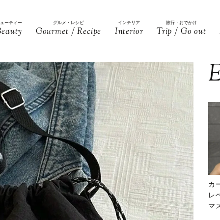
ビューティー
グルメ・レシピ
インテリア
旅行・おでかけ
Beauty
Gourmet / Recipe
Interior
Trip / Go out
E
カ
レ
マ
下