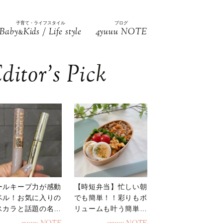
子育て・ライフスタイル
ブログ
Baby
Kids / Life style
4yuuu NOTE
&
ditor’s Pick
ールキープ力が感動
【時短弁当】忙しい朝
ベル！お気に入りの
でも簡単！！彩りもボ
スカラと話題の名品
リュームも叶う簡単そ
地
ぼろ弁当！