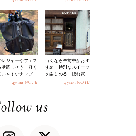
4yuuu NOTE
4yuuu NOTE
のレジャーやフェス
行くなら午前中がおす
も活躍しそう！軽く
すめ！特別なスイーツ
使いやすいナップサ
を楽しめる「隠れ家カ
ク
フェ」
4yuuu NOTE
4yuuu NOTE
ollow us