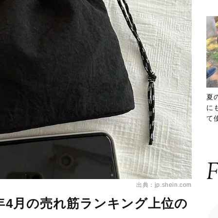
夏
に
て
ッ
F
出典：jp.shein.com
5年4月の売れ筋ランキング上位の