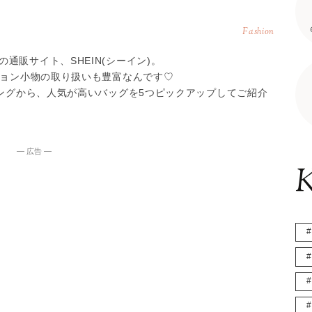
Fashion
通販サイト、SHEIN(シーイン)。
ション小物の取り扱いも豊富なんです♡
キングから、人気が高いバッグを5つピックアップしてご紹介
― 広告 ―
K