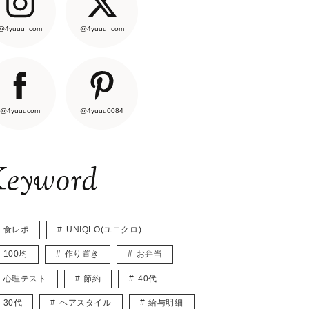
@4yuuu_com
@4yuuu_com
@4yuuucom
@4yuuu0084
eyword
食レポ
UNIQLO(ユニクロ)
100均
作り置き
お弁当
心理テスト
節約
40代
30代
ヘアスタイル
給与明細