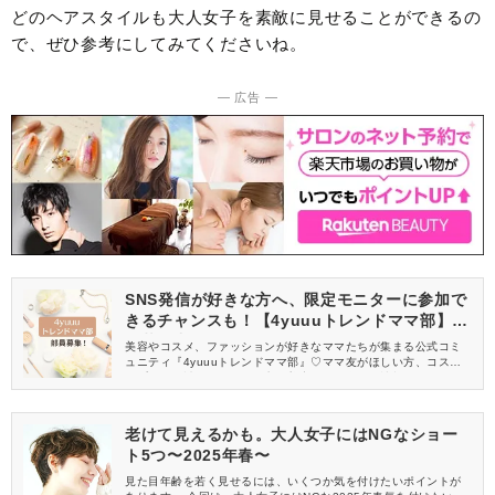
どのヘアスタイルも大人女子を素敵に見せることができるの
で、ぜひ参考にしてみてくださいね。
― 広告 ―
SNS発信が好きな方へ、限定モニターに参加で
きるチャンスも！【4yuuuトレンドママ部】部
員募集中
美容やコスメ、ファッションが好きなママたちが集まる公式コミ
ュニティ『4yuuuトレンドママ部』♡ママ友がほしい方、コスメサ
ンプルをお試ししてくれる方、美容やママ向けの情報を一緒に発
信してくれる方を募集しています！
老けて見えるかも。大人女子にはNGなショー
ト5つ〜2025年春〜
見た目年齢を若く見せるには、いくつか気を付けたいポイントが