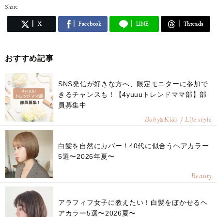
Share
X
Facebook
LINE
Threads
おすすめ記事
SNS発信が好きな方へ、限定モニターに参加で
きるチャンスも！【4yuuuトレンドママ部】部
員募集中
Baby
Kids / Life style
&
白髪を自然にカバー！40代に似合うヘアカラー
5選〜2026年夏〜
Beauty
アラフィフ女子に教えたい！白髪をぼかせるヘ
アカラー5選〜2026夏〜