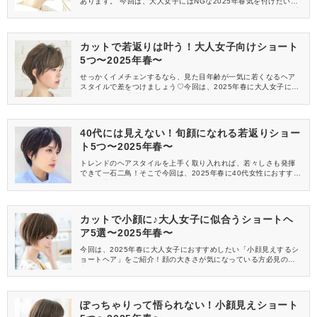
あります。 今回は、大人女子にはNGな2025年春気を付けたい老
けて見えるショートヘアを5つご紹介！気になるヘアスタイルが該
当していないか、事前にチェックしておきましょう。
カットで若返りは叶う！大人女子向けショート
5つ〜2025年春〜
せっかくイメチェンするなら、見た目年齢が一気に若くなるヘア
スタイルで差をつけましょう♡今回は、2025年春に大人女子にお
すすめしたい「若返りショート」を5つご紹介します♪
40代には見えない！旬顔になれる若返りショー
ト5つ〜2025年春〜
トレンドのヘアスタイルを上手く取り入れれば、若々しさも発揮
できて一石二鳥！そこで今回は、2025年春に40代女性におすすめ
したい若返りショートをご紹介します。美容院へ行く前に、ぜひ
チェックしてポイントを押さえていきましょう。
カットで小顔に♪大人女子に似合うショートヘ
ア5選〜2025年春〜
今回は、2025年春に大人女子におすすめしたい「小顔見えするシ
ョートヘア」をご紹介！顔の大きさが気になっている方必見の内
容となっていますので、最後まで読んで、参考にしてみてくださ
いね。
ぽっちゃりって悟られない！小顔見えショート