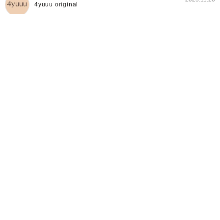
4yuuu original
4yuuuトレンドママ部とは
出典：www.shutterstock.com