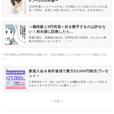
5つ〜2025年春〜
2025年春にショートにすることを検討しているぽっちゃりさん必
見！今回は、自然に小顔に見せることができる、おすすめのショ
ートヘアをご紹介します。
＜義両親と0円同居＞好き勝手するのは許せな
い！弟夫婦に説教したら…
実家の親と、弟家族が始めた二世帯住宅での同居。だんだんと両
親の元気がなくなってきて……！？
※表示価格は記事執筆時点の価格です。現在の価格については各サイトでご確認くださ
い。
新規入会＆条件達成で最大23,000円相当プレゼ
ント！
三井住友カード（NL）はデザインも機能も充実！ポイント貯まる
かわいいオーロラデザインも要チェック！
― 広告 ―