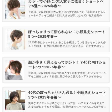
カットで小顔に♪大人女子に似合うショートヘ
ア5選〜2025年春〜
今回は、2025年春に大人女子におすすめしたい「小顔見えするシ
ョートヘア」をご紹介！顔の大きさが気になっている方必見の内
容となっていますので、最後まで読んで、参考にしてみてくださ
いね。
ぽっちゃりって悟られない！小顔見えショート
5つ〜2025年春〜
2025年春にショートにすることを検討しているぽっちゃりさん必
見！今回は、自然に小顔に見せることができる、おすすめのショ
ートヘアをご紹介します。
顔が小さく見えるってホント！？40代向けショ
ート5つ〜2025年春〜
今回は、2025年春に40代の大人女子におすすめしたいショートヘ
アをご紹介します！自然に顔が小さく見えるヘアスタイルをセレ
クトしたので、髪型を変えて小顔に見せたい方は必見ですよ♪
40代のぽっちゃりさん必見！小顔見えショート
5つ〜2025年春編〜
無理なダイエットが続かないという方は、ヘアスタイルを変えて
みるのがおすすめ！今回は、40代のぽっちゃりさんに2025年春お
すすめしたい「スッキリ見えするショートヘア」を5つまとめてみ