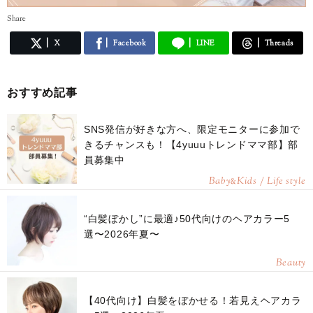
Share
X
Facebook
LINE
Threads
おすすめ記事
SNS発信が好きな方へ、限定モニターに参加で
きるチャンスも！【4yuuuトレンドママ部】部
員募集中
Baby
Kids / Life style
&
“白髪ぼかし”に最適♪50代向けのヘアカラー5
選〜2026年夏〜
Beauty
【40代向け】白髪をぼかせる！若見えヘアカラ