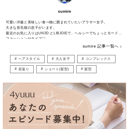
sumire
可愛い洋服と美味しい食べ物に囲まれていたいアラサー女子。
大きな長毛猫の息子がいます。
最近のお気に入りはUN3D.とLIBJOIEで、ヘルシーでちょっとモードな
ファッションがタイプ♡
普段はWEBライター兼パーソナルスタイリストとして活動中。
sumire 記事一覧へ
結婚や出産など転機の多い20～30代ママに向けて、“似合う”と“好き”を
取り入れたコーデ術を日々研究・発信しています。
ヘアスタイル
大人女子
コンプレックス
★インスタ
https://www.instagram.com/_sumirey__/
若返り
ショート(髪型)
髪型
★ブログ
http://self-styling.net/