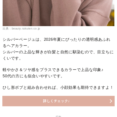
出典：beauty.rakuten.co.jp
シルバーベージュは、2026年夏にぴったりの透明感あふれ
るヘアカラー。
シルバーの上品な輝きが白髪と自然に馴染むので、目立ちに
くいです。
軽やかさ＆ツヤ感をプラスできるカラーで上品な印象♪
50代の方にも似合いやすいです。
ひし形ボブと組み合わせれば、小顔効果も期待できますよ！
詳しくチェック♪
― 広告 ―