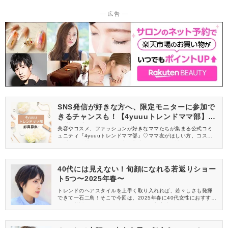
― 広告 ―
SNS発信が好きな方へ、限定モニターに参加で
きるチャンスも！【4yuuuトレンドママ部】部
員募集中
美容やコスメ、ファッションが好きなママたちが集まる公式コミ
ュニティ『4yuuuトレンドママ部』♡ママ友がほしい方、コスメサ
ンプルをお試ししてくれる方、美容やママ向けの情報を一緒に発
信してくれる方を募集しています！
40代には見えない！旬顔になれる若返りショー
ト5つ〜2025年春〜
トレンドのヘアスタイルを上手く取り入れれば、若々しさも発揮
できて一石二鳥！そこで今回は、2025年春に40代女性におすすめ
したい若返りショートをご紹介します。美容院へ行く前に、ぜひ
チェックしてポイントを押さえていきましょう。