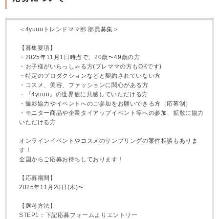
＜4yuuuトレンドママ部 部員募集＞
【募集要項】
・2025年11月1日時点で、20歳〜49歳の方
・お子様がいらっしゃる方(プレママの方もOKです)
・特定のプロダクションなどと契約されていない方
・コスメ、美容、ファッションに関心がある方
・『4yuuu』の世界観に共感していただける方
・撮影協力やイベントへのご参加をお願いできる方（応募制）
・モニター商品や企業タイアップイベント等への参加、拡散に協力
いただける方
オンラインイベントやコスメのサンプリングの案件相談もありま
す！
全国からご応募お待ちしております！
【応募期間】
2025年11月20日(木)〜
【選考方法】
STEP1：下記応募フォームよりエントリー