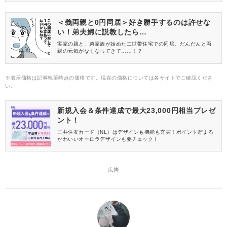
ました♪
＜義両親と0円同居＞好き勝手するのは許せな
い！弟夫婦に説教したら…
実家の親と、弟家族が始めた二世帯住宅での同居。だんだんと両
親の元気がなくなってきて……！？
※表示価格は記事執筆時点の価格です。現在の価格については各サイトでご確認くださ
い。
新規入会＆条件達成で最大23,000円相当プレゼ
ント！
三井住友カード（NL）はデザインも機能も充実！ポイント貯まる
かわいいオーロラデザインも要チェック！
― 広告 ―