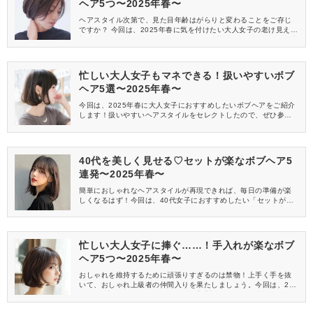
ヘア5つ〜2025年春〜
ヘアスタイル次第で、見た目年齢はがらりと変わることをご存じ
ですか？ 今回は、2025年春に気を付けたい大人女子の老け見えを
加速させるボブヘアを5つご紹介します。若返り効果やおしゃれ感
をアップさせたい方は、ぜひチェックしてみてください。
忙しい大人女子もマネできる！扱いやすいボブ
ヘア5選〜2025年春〜
今回は、2025年春に大人女子におすすめしたいボブヘアをご紹介
します！扱いやすいヘアスタイルをセレクトしたので、ぜひ参考
にしてみてくださいね♡
40代を美しく見せる♡セットが楽なボブヘア5
連発〜2025年春〜
簡単におしゃれなヘアスタイルが再現できれば、毎日の準備が楽
しくなるはず！今回は、40代女子におすすめしたい「セットが楽
なボブヘア」を5つご紹介します。2025年春の髪型選びの参考に
してみてくださいね♪
忙しい大人女子に捧ぐ……！手入れが楽なボブ
ヘア5つ〜2025年春〜
おしゃれを維持するために頑張りすぎるのは禁物！上手く手を抜
いて、おしゃれ上級者の仲間入りを果たしましょう。今回は、202
5年春に大人女子におすすめしたい「手入れが楽なボブヘア」を5
つご紹介します♪