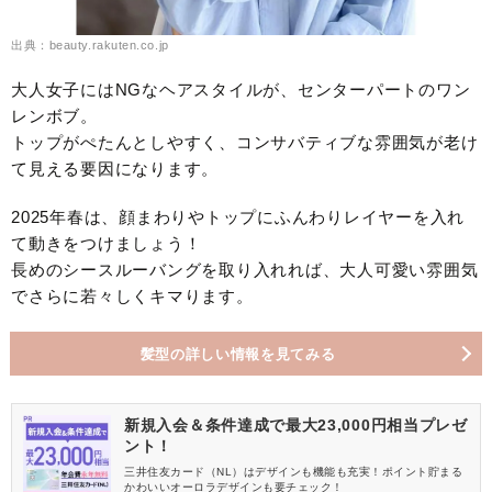
出典：beauty.rakuten.co.jp
大人女子にはNGなヘアスタイルが、センターパートのワン
レンボブ。
トップがぺたんとしやすく、コンサバティブな雰囲気が老け
て見える要因になります。
2025年春は、顔まわりやトップにふんわりレイヤーを入れ
て動きをつけましょう！
長めのシースルーバングを取り入れれば、大人可愛い雰囲気
でさらに若々しくキマります。
髪型の詳しい情報を見てみる
新規入会＆条件達成で最大23,000円相当プレゼ
ント！
三井住友カード（NL）はデザインも機能も充実！ポイント貯まる
かわいいオーロラデザインも要チェック！