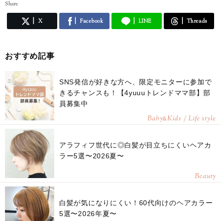
Share
X
Facebook
LINE
Threads
おすすめ記事
SNS発信が好きな方へ、限定モニターに参加で
きるチャンスも！【4yuuuトレンドママ部】部
員募集中
Baby
Kids / Life style
&
アラフィフ世代に◎白髪が目立ちにくいヘアカ
ラー5選〜2026夏〜
Beauty
白髪が気になりにくい！60代向けのヘアカラー
5選〜2026年夏〜