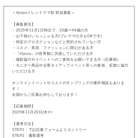
＜4yuuuトレンドママ部 部員募集＞
【募集要項】
・2025年11月1日時点で、20歳〜49歳の方
・お子様がいらっしゃる方(プレママの方もOKです)
・特定のプロダクションなどと契約されていない方
・コスメ、美容、ファッションに関心がある方
・『4yuuu』の世界観に共感していただける方
・撮影協力やイベントへのご参加をお願いできる方（応募制）
・モニター商品や企業タイアップイベント等への参加、拡散に協力
いただける方
オンラインイベントやコスメのサンプリングの案件相談もありま
す！
全国からご応募お待ちしております！
【応募期間】
2025年11月20日(木)〜
【選考方法】
STEP1：下記応募フォームよりエントリー
STEP2：書類選考