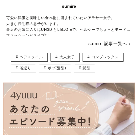
sumire
可愛い洋服と美味しい食べ物に囲まれていたいアラサー女子。
大きな長毛猫の息子がいます。
最近のお気に入りはUN3D.とLIBJOIEで、ヘルシーでちょっとモードな
ファッションがタイプ♡
普段はWEBライター兼パーソナルスタイリストとして活動中。
sumire 記事一覧へ
結婚や出産など転機の多い20～30代ママに向けて、“似合う”と“好き”を
取り入れたコーデ術を日々研究・発信しています。
ヘアスタイル
大人女子
コンプレックス
★インスタ
https://www.instagram.com/_sumirey__/
若返り
ボブ(髪型)
髪型
★ブログ
http://self-styling.net/