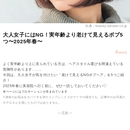
出典：beauty.rakuten.co.jp
大人女子にはNG！実年齢より老けて見えるボブ5
つ〜2025年春〜
Beauty
よく実年齢より上に見られている方は、ヘアスタイル選びを間違えている
危険性があります……。
今回は、大人女子が気を付けたい「老けて見えるNGボブヘア」を5つご紹
介！
2025年春に美容院へ行く前に、ぜひ一読しておいてください♡
本ページにはプロモーションが含まれています
※身体のお悩みをカバーする等のコンプレックスがテーマの場合でも、記事中のお写真の
モデルさんを指したものではありません。
― 広告 ―