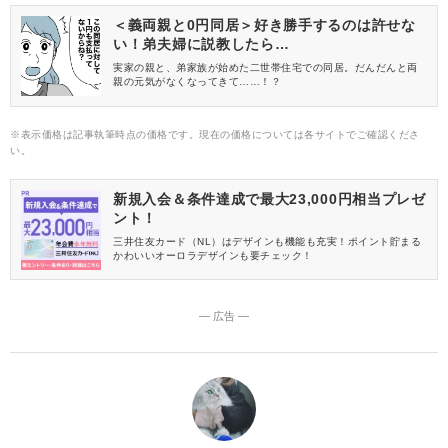
＜義両親と0円同居＞好き勝手するのは許せな
い！弟夫婦に説教したら…
実家の親と、弟家族が始めた二世帯住宅での同居。だんだんと両
親の元気がなくなってきて……！？
※表示価格は記事執筆時点の価格です。現在の価格については各サイトでご確認くださ
い。
新規入会＆条件達成で最大23,000円相当プレゼ
ント！
三井住友カード（NL）はデザインも機能も充実！ポイント貯まる
かわいいオーロラデザインも要チェック！
― 広告 ―