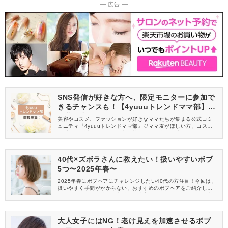
― 広告 ―
SNS発信が好きな方へ、限定モニターに参加で
きるチャンスも！【4yuuuトレンドママ部】部
員募集中
美容やコスメ、ファッションが好きなママたちが集まる公式コミ
ュニティ『4yuuuトレンドママ部』♡ママ友がほしい方、コスメサ
ンプルをお試ししてくれる方、美容やママ向けの情報を一緒に発
信してくれる方を募集しています！
40代×ズボラさんに教えたい！扱いやすいボブ
5つ〜2025年春〜
2025年春にボブヘアにチャレンジしたい40代の方注目！今回は、
扱いやすく手間がかからない、おすすめのボブヘアをご紹介しま
す。ズボラさんや忙しい方必見の内容となっているので、ぜひ参
考にしてくださいね。
大人女子にはNG！老け見えを加速させるボブ