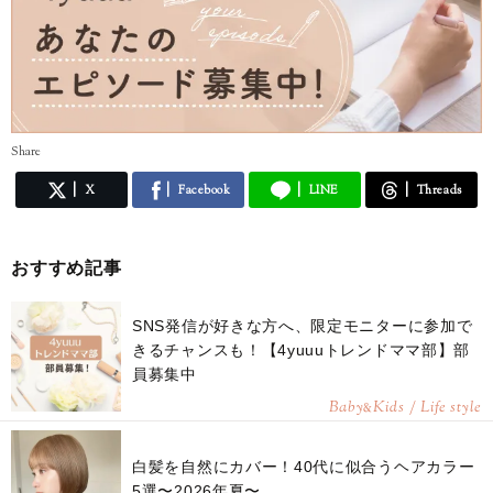
Share
X
Facebook
LINE
Threads
おすすめ記事
SNS発信が好きな方へ、限定モニターに参加で
きるチャンスも！【4yuuuトレンドママ部】部
員募集中
Baby
Kids / Life style
&
白髪を自然にカバー！40代に似合うヘアカラー
5選〜2026年夏〜