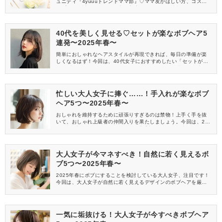
ュニティ『4yuuuトレンドママ部』♡ママ友がほしい方、コスメサ
ンプルをお試ししてくれる方、美容やママ向けの情報を一緒に発
信してくれる方を募集しています！
40代を美しく見せる♡セットが楽なボブヘア5
連発〜2025年春〜
簡単におしゃれなヘアスタイルが再現できれば、毎日の準備が楽
しくなるはず！今回は、40代女子におすすめしたい「セットが楽
なボブヘア」を5つご紹介します。2025年春の髪型選びの参考に
してみてくださいね♪
忙しい大人女子に捧ぐ……！手入れが楽なボブ
ヘア5つ〜2025年春〜
おしゃれを維持するために頑張りすぎるのは禁物！上手く手を抜
いて、おしゃれ上級者の仲間入りを果たしましょう。今回は、202
5年春に大人女子におすすめしたい「手入れが楽なボブヘア」を5
つご紹介します♪
大人女子が今マネすべき！自然に若く見えるボ
ブ5つ〜2025年春〜
2025年春にボブにすることを検討している大人女子、注目です！
今回は、大人女子が自然に若く見えるデザインのボブヘアを厳選
してご紹介します。
一気に垢抜ける！大人女子が今すべきボブヘア