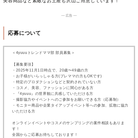
美容商品など素敵なお土産も沢山ご用意しています！
― 広告 ―
応募について
＜4yuuuトレンドママ部 部員募集＞
【募集要項】
・2025年11月1日時点で、20歳〜49歳の方
・お子様がいらっしゃる方(プレママの方もOKです)
・特定のプロダクションなどと契約されていない方
・コスメ、美容、ファッションに関心がある方
・『4yuuu』の世界観に共感していただける方
・撮影協力やイベントへのご参加をお願いできる方（応募制）
・モニター商品や企業タイアップイベント等への参加、拡散に協力
いただける方
オンラインイベントやコスメのサンプリングの案件相談もありま
す！
全国からご応募お待ちしております！