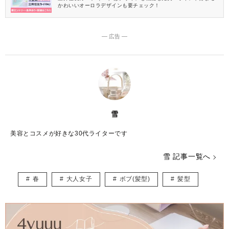
かわいいオーロラデザインも要チェック！
― 広告 ―
雪
美容とコスメが好きな30代ライターです
雪 記事一覧へ
春
大人女子
ボブ(髪型)
髪型