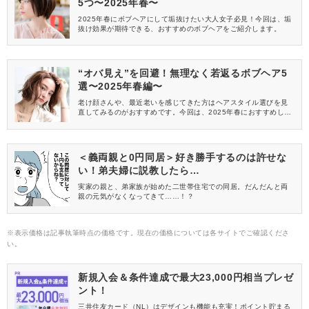
5つ〜2025年春〜
2025年春にボブヘアにして垢抜けたい大人女子必見！今回は、垢
抜け効果が期待できる、おすすめのボブヘアをご紹介します。
“オバ見え”を回避！無理なく若返るボブヘア5
選〜2025年春編〜
老け顔さんや、最近老いを感じてきた方はヘアスタイル選びを見
直してみるのがおすすめです。今回は、2025年春におすすめした
い「オバ見えしないボブヘア」を5つまとめてみました。
＜義両親と0円同居＞好き勝手するのは許せな
い！弟夫婦に説教したら…
実家の親と、弟家族が始めた二世帯住宅での同居。だんだんと両
親の元気がなくなってきて……！？
※表示価格は記事執筆時点の価格です。現在の価格については各サイトでご確認くださ
い。
新規入会＆条件達成で最大23,000円相当プレゼ
ント！
三井住友カード（NL）はデザインも機能も充実！ポイント貯まる