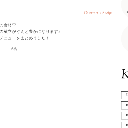
Gourmet / Recipe
の食材♡
の献立がぐんと豊かになります♪
メニューをまとめました！
― 広告 ―
K