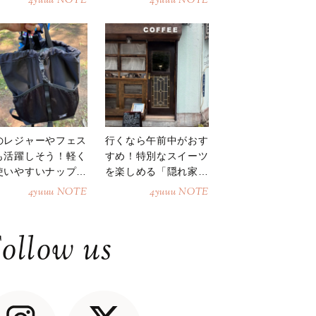
4yuuu NOTE
4yuuu NOTE
のレジャーやフェス
行くなら午前中がおす
も活躍しそう！軽く
すめ！特別なスイーツ
使いやすいナップサ
を楽しめる「隠れ家カ
ク
フェ」
4yuuu NOTE
4yuuu NOTE
ollow us