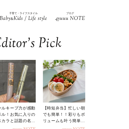
子育て・ライフスタイル
ブログ
Baby
Kids / Life style
4yuuu NOTE
&
ditor’s Pick
ールキープ力が感動
【時短弁当】忙しい朝
ベル！お気に入りの
でも簡単！！彩りもボ
スカラと話題の名品
リュームも叶う簡単そ
地
ぼろ弁当！