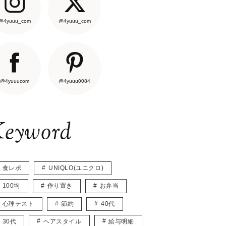
@4yuuu_com
@4yuuu_com
@4yuuucom
@4yuuu0084
eyword
食レポ
UNIQLO(ユニクロ)
100均
作り置き
お弁当
心理テスト
節約
40代
30代
ヘアスタイル
給与明細