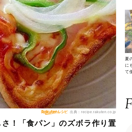
夏
に
て
ッ
F
出典：recipe.rakuten.co.jp
しさ！「食パン」のズボラ作り置