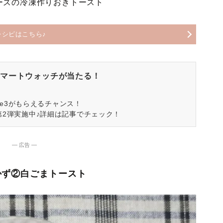
ーズの冷凍作りおきトースト
レシピはこちら♪
マートウォッチが当たる！
spire3がもらえるチャンス！
第2弾実施中♪詳細は記事でチェック！
― 広告 ―
かず②白ごまトースト