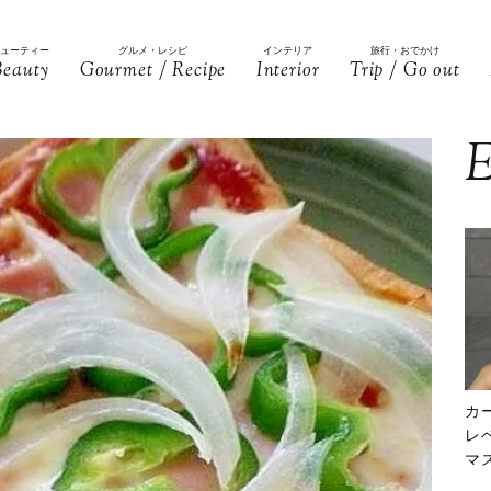
ビューティー
グルメ・レシピ
インテリア
旅行・おでかけ
Beauty
Gourmet / Recipe
Interior
Trip / Go out
E
カ
レ
マ
下