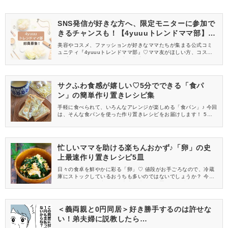
SNS発信が好きな方へ、限定モニターに参加で
きるチャンスも！【4yuuuトレンドママ部】部
員募集中
美容やコスメ、ファッションが好きなママたちが集まる公式コミ
ュニティ『4yuuuトレンドママ部』♡ママ友がほしい方、コスメサ
ンプルをお試ししてくれる方、美容やママ向けの情報を一緒に発
信してくれる方を募集しています！
サクふわ食感が嬉しい♡5分でできる「食パ
ン」の簡単作り置きレシピ集
手軽に食べられて、いろんなアレンジが楽しめる「食パン」♪ 今回
は、そんな食パンを使った作り置きレシピをお届けします！ 5分
あれば食卓に出せるので、ぜひチャレンジしてみてくださいね♡
忙しいママを助ける楽ちんおかず♪「卵」の史
上最速作り置きレシピ5皿
日々の食卓を鮮やかに彩る「卵」♡ 値段がお手ごろなので、冷蔵
庫にストックしているおうちも多いのではないでしょうか？ 今回
は数あるレシピの中から、史上最速の作り置きおかずをご紹介し
ます！
＜義両親と0円同居＞好き勝手するのは許せな
い！弟夫婦に説教したら…