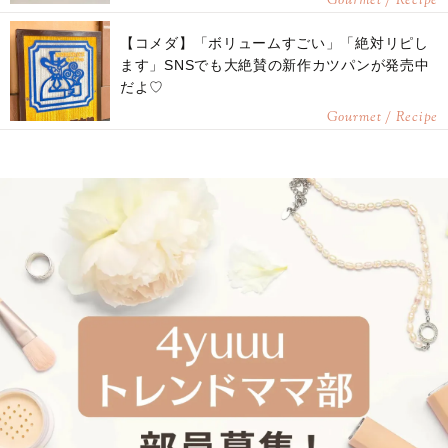
Gourmet / Recipe
【コメダ】「ボリュームすごい」「絶対リピし
ます」SNSでも大絶賛の新作カツパンが発売中
だよ♡
Gourmet / Recipe