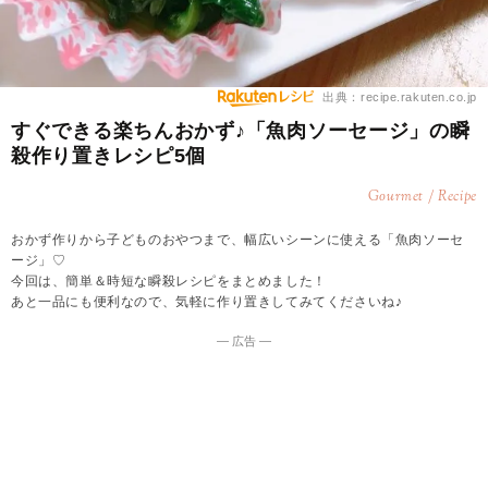
出典：recipe.rakuten.co.jp
すぐできる楽ちんおかず♪「魚肉ソーセージ」の瞬
殺作り置きレシピ5個
Gourmet / Recipe
おかず作りから子どものおやつまで、幅広いシーンに使える「魚肉ソーセ
ージ」♡
今回は、簡単＆時短な瞬殺レシピをまとめました！
あと一品にも便利なので、気軽に作り置きしてみてくださいね♪
― 広告 ―