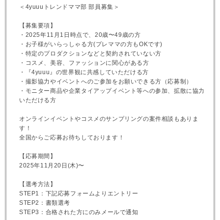
＜4yuuuトレンドママ部 部員募集＞
【募集要項】
・2025年11月1日時点で、20歳〜49歳の方
・お子様がいらっしゃる方(プレママの方もOKです)
・特定のプロダクションなどと契約されていない方
・コスメ、美容、ファッションに関心がある方
・『4yuuu』の世界観に共感していただける方
・撮影協力やイベントへのご参加をお願いできる方（応募制）
・モニター商品や企業タイアップイベント等への参加、拡散に協力
いただける方
オンラインイベントやコスメのサンプリングの案件相談もありま
す！
全国からご応募お待ちしております！
【応募期間】
2025年11月20日(木)〜
【選考方法】
STEP1：下記応募フォームよりエントリー
STEP2：書類選考
STEP3：合格された方にのみメールで通知