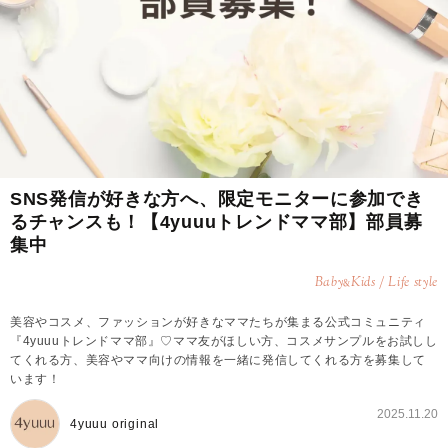
SNS発信が好きな方へ、限定モニターに参加でき
るチャンスも！【4yuuuトレンドママ部】部員募
集中
Baby
Kids / Life style
&
美容やコスメ、ファッションが好きなママたちが集まる公式コミュニティ
『4yuuuトレンドママ部』♡ママ友がほしい方、コスメサンプルをお試しし
てくれる方、美容やママ向けの情報を一緒に発信してくれる方を募集して
います！
2025.11.20
4yuuu original