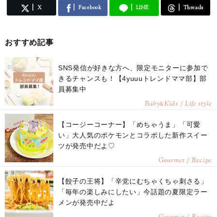
X
Facebook
LINE
Threads
おすすめ記事
SNS発信が好きな方へ、限定モニターに参加で
きるチャンスも！【4yuuuトレンドママ部】部
員募集中
Baby
Kids / Life style
&
【コージーコーナー】「めちゃうま」「可愛
い」大人気のポケモンとコラボした新作スイー
ツが発売中だよ♡
Gourmet / Recipe
【餃子の王将】「辛党にむちゃくちゃ刺さる」
「毎年の楽しみにしたい」今話題の夏限定ラー
メンが発売中だよ