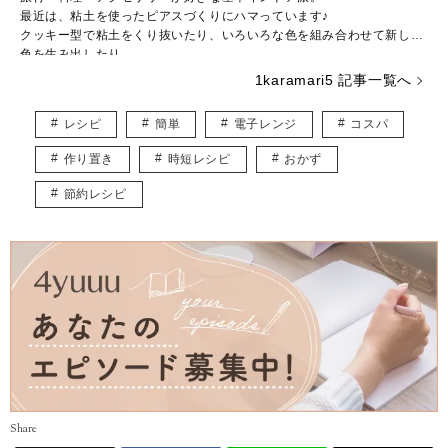
最近は、粘土を使ったピアスづくりにハマっています♪
クッキー型で粘土をくり抜いたり、いろいろな色を組み合わせて新しい
色を生み出したり……。
粘土の世界は奥が深く、アイデアがつきません。
1karamari5 記事一覧へ
食べることも大好きで、旅先で出会った料理を再現して、自宅で旅行気
分を味わうこともしばしば♡
レシピ
簡単
電子レンジ
コスパ
調理師としての経験を活かして、思わず作ってみたくなるような料理の
記事を発信していきます！
作り置き
時短レシピ
おかず
節約レシピ
Share