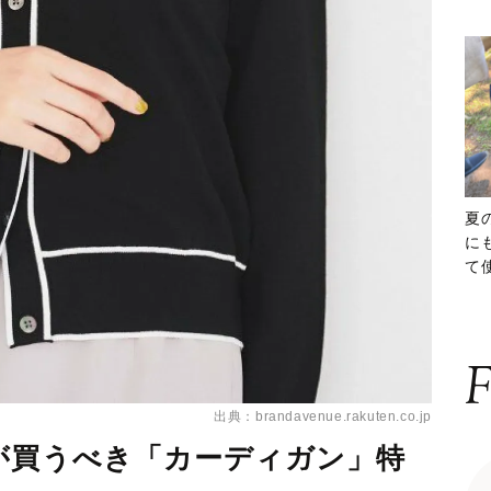
夏
に
て
ッ
F
出典：brandavenue.rakuten.co.jp
が買うべき「カーディガン」特