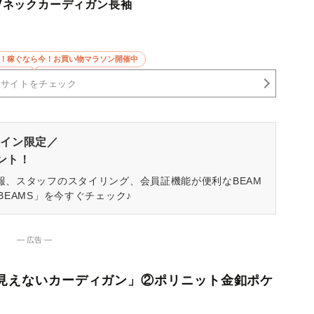
トVネックカーディガン長袖
5倍！稼ぐなら今！お買い物マラソン開催中
売サイトをチェック
イン限定／
ゼント！
報、スタッフのスタイリング、会員証機能が便利なBEAM
BEAMS」を今すぐチェック♪
― 広告 ―
って見えないカーディガン」②ポリニット金釦ポケ