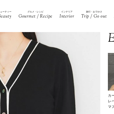
ビューティー
グルメ・レシピ
インテリア
旅行・おでかけ
Beauty
Gourmet / Recipe
Interior
Trip / Go out
E
カ
レ
マ
下