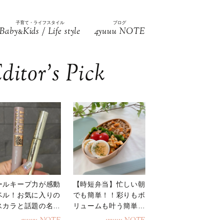
子育て・ライフスタイル
ブログ
Baby
Kids / Life style
4yuuu NOTE
&
ditor’s Pick
ールキープ力が感動
【時短弁当】忙しい朝
ベル！お気に入りの
でも簡単！！彩りもボ
スカラと話題の名品
リュームも叶う簡単そ
地
ぼろ弁当！