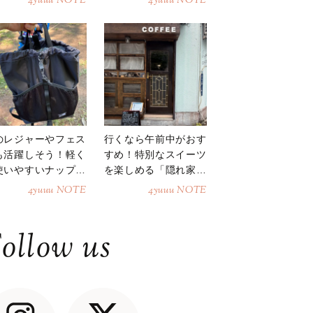
4yuuu NOTE
4yuuu NOTE
のレジャーやフェス
行くなら午前中がおす
も活躍しそう！軽く
すめ！特別なスイーツ
使いやすいナップサ
を楽しめる「隠れ家カ
ク
フェ」
4yuuu NOTE
4yuuu NOTE
ollow us