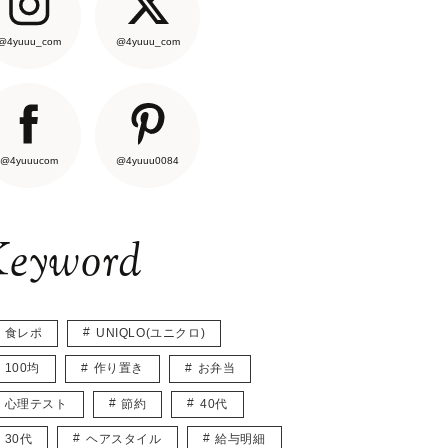
@4yuuu_com
@4yuuu_com
@4yuuucom
@4yuuu0084
eyword
食レポ
UNIQLO(ユニクロ)
100均
作り置き
お弁当
心理テスト
節約
40代
30代
ヘアスタイル
給与明細