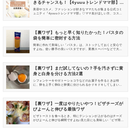
きるチャンスも！【4yuuuトレンドママ部】部
員募集中
美容やコスメ、ファッションが好きなママたちが集まる公式コミ
ュニティ『4yuuuトレンドママ部』♡ママ友がほしい方、コスメサ
ンプルをお試ししてくれる方、美容やママ向けの情報を一緒に発
信してくれる方を募集しています！
【裏ワザ】もっと早く知りたかった！パスタの
袋を簡単に密封する方法
簡単に作れて美味しい「パスタ」は、ストックしておくと安心で
すよね。使い勝手の良いパスタですが、業務スーパーなどで大容
量のものを購入すると、密閉方法に困ってしまうことはありませ
んか？そんなときは、こちらの裏ワザを試してみてください♪
【裏ワザ】まだ試してないの？手を汚さずに黄
身と白身を分ける方法2選
シフォンケーキやガトーショコラなどのお菓子を作るときは特
に、卵を上手く卵白と卵黄に分けられるかドキドキしてしまいま
すよね。そんなときは、とっても簡単に卵を分けられる、こちら
の裏ワザを試しみてください！
【裏ワザ】一度はやりたいやつ！ピザチーズが
びよーんと伸びる最強ワザ
ピザトーストを食べるとき、特にテンションが上がるのはチーズ
がびよーんと伸びる瞬間ですよね♪見た目にも美味しい「ピザ用チ
ーズ」をもっと伸ばせる裏ワザがあったら試してみたくありませ
んか？実際に試してみたので、紹介します。