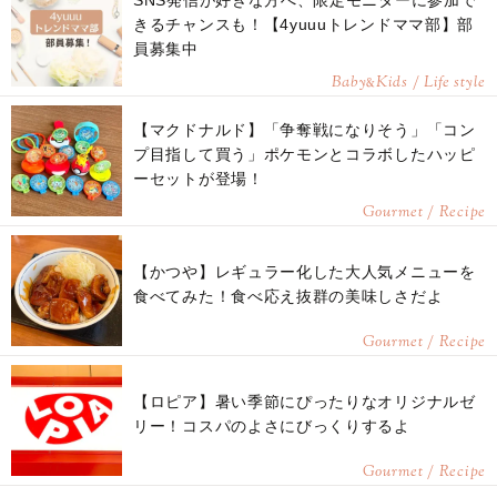
きるチャンスも！【4yuuuトレンドママ部】部
員募集中
Baby
Kids / Life style
&
【マクドナルド】「争奪戦になりそう」「コン
プ目指して買う」ポケモンとコラボしたハッピ
ーセットが登場！
Gourmet / Recipe
【かつや】レギュラー化した大人気メニューを
食べてみた！食べ応え抜群の美味しさだよ
Gourmet / Recipe
【ロピア】暑い季節にぴったりなオリジナルゼ
リー！コスパのよさにびっくりするよ
Gourmet / Recipe