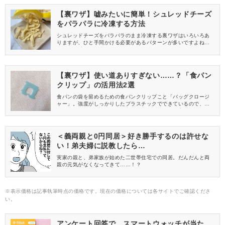
【裏ワザ】嘘みたいに簡単！シュレッドチーズ
をパラパラに冷凍する方法
シュレッドチーズをパラパラのまま冷凍する裏ワザはいろいろあ
りますが、ひと手間かける必要があるパターンが多いですよね。
そのひと手間すら省いて、いつでもパラパラシュレッドチーズを
楽しめる一番簡単な裏ワザがありますよ♪
【裏ワザ】使い道ありすぎない……？「食パン
クリップ」の活用法2選
食パンの袋を留めるための食パンクリップこと「バッグクロージ
ャー」。強度がしっかりしたプラスチックでできているので、意
外なシーンで活躍してくれるんです♪食パンクリップが1個あれ
ば、キッチン周りのプチストレスを解消できるかもしれませんよ♡
＜義両親と0円同居＞好き勝手するのは許せな
い！弟夫婦に説教したら…
実家の親と、弟家族が始めた二世帯住宅での同居。だんだんと両
親の元気がなくなってきて……！？
※表示価格は記事執筆時点の価格です。現在の価格については各サイトでご確認くださ
い。
アンケート回答で、スマートウォッチが当た