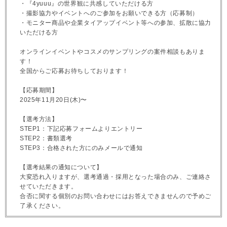
・『4yuuu』の世界観に共感していただける方
・撮影協力やイベントへのご参加をお願いできる方（応募制）
・モニター商品や企業タイアップイベント等への参加、拡散に協力
いただける方
オンラインイベントやコスメのサンプリングの案件相談もありま
す！
全国からご応募お待ちしております！
【応募期間】
2025年11月20日(木)〜
【選考方法】
STEP1：下記応募フォームよりエントリー
STEP2：書類選考
STEP3：合格された方にのみメールで通知
【選考結果の通知について】
大変恐れ入りますが、選考通過・採用となった場合のみ、ご連絡さ
せていただきます。
合否に関する個別のお問い合わせにはお答えできませんので予めご
了承ください。