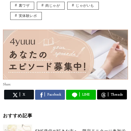
裏ワザ
肉じゃが
じゃがいも
実体験レポ
Share
X
Facebook
LINE
Threads
おすすめ記事
SNS発信が好きな方へ、限定モニターに参加で