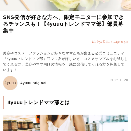
SNS発信が好きな方へ、限定モニターに参加でき
るチャンスも！【4yuuuトレンドママ部】部員募
集中
Baby
Kids / Life style
&
美容やコスメ、ファッションが好きなママたちが集まる公式コミュニティ
『4yuuuトレンドママ部』♡ママ友がほしい方、コスメサンプルをお試しし
てくれる方、美容やママ向けの情報を一緒に発信してくれる方を募集して
います！
2025.11.20
4yuuu original
4yuuuトレンドママ部とは