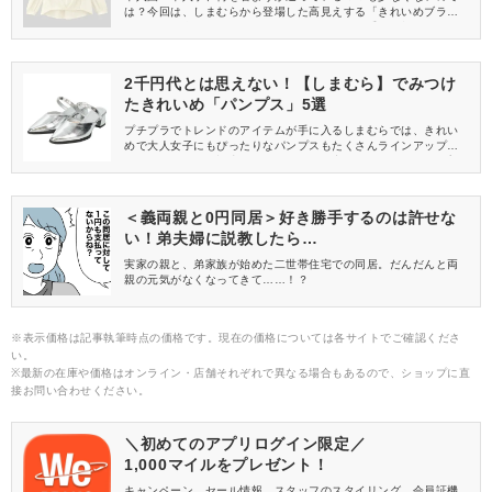
は？今回は、しまむらから登場した高見えする「きれいめブラウ
ス」をご紹介します。ハレの日のアイテムをお手頃価格で気軽に
購入できますよ♡
2千円代とは思えない！【しまむら】でみつけ
たきれいめ「パンプス」5選
プチプラでトレンドのアイテムが手に入るしまむらでは、きれい
めで大人女子にもぴったりなパンプスもたくさんラインアップさ
れています。この記事では、しまむらの中でもおすすめの、2千円
代のパンプスを5つピックアップしてご紹介♡大人可愛いパンプス
を探している方は、ぜひ参考にしてくださいね。
＜義両親と0円同居＞好き勝手するのは許せな
い！弟夫婦に説教したら…
実家の親と、弟家族が始めた二世帯住宅での同居。だんだんと両
親の元気がなくなってきて……！？
※表示価格は記事執筆時点の価格です。現在の価格については各サイトでご確認くださ
い。
※最新の在庫や価格はオンライン・店舗それぞれで異なる場合もあるので、ショップに直
接お問い合わせください。
＼初めてのアプリログイン限定／
1,000マイルをプレゼント！
キャンペーン、セール情報、スタッフのスタイリング、会員証機