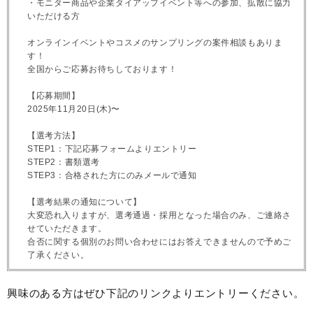
・モニター商品や企業タイアップイベント等への参加、拡散に協力
いただける方
オンラインイベントやコスメのサンプリングの案件相談もありま
す！
全国からご応募お待ちしております！
【応募期間】
2025年11月20日(木)〜
【選考方法】
STEP1：下記応募フォームよりエントリー
STEP2：書類選考
STEP3：合格された方にのみメールで通知
【選考結果の通知について】
大変恐れ入りますが、選考通過・採用となった場合のみ、ご連絡さ
せていただきます。
合否に関する個別のお問い合わせにはお答えできませんので予めご
了承ください。
興味のある方はぜひ下記のリンクよりエントリーください。