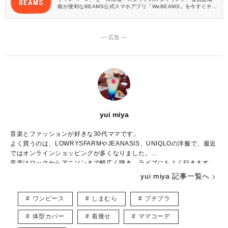
能が便利なBEAMS公式スマホアプリ「WeBEAMS」を今すぐチェ
ック♪
― 広告 ―
yui miya
音楽とファッションが好きな30代ママです。
よく買うのは、LOWRYSFARMやJEANASIS、UNIQLOの洋服で、最近
ではオンラインショッピングが多くなりました。
音楽はロックからアニソンまで幅広く聴き、ライブにもよく行きます。
ハリーポッターシリーズのファンで、ファンタスティックビーストの新
yui miya 記事一覧へ
作が楽しみです。
趣味はハンドメイドやイラストを描くことで、子どもが寝たあとにコツ
ワンピース
しまむら
プチプラ
コツ作業しています。
主にファッションの記事を書かせていただくと思いますが、自分の感じ
体型カバー
着痩せ
ママコーデ
た“いいね”をみなさんと共有できたら嬉しいです。