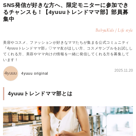
SNS発信が好きな方へ、限定モニターに参加でき
るチャンスも！【4yuuuトレンドママ部】部員募
集中
Baby
Kids / Life style
&
美容やコスメ、ファッションが好きなママたちが集まる公式コミュニティ
『4yuuuトレンドママ部』♡ママ友がほしい方、コスメサンプルをお試しし
てくれる方、美容やママ向けの情報を一緒に発信してくれる方を募集して
います！
2025.11.20
4yuuu original
4yuuuトレンドママ部とは