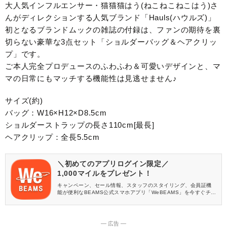
大人気インフルエンサー・猫猫猫はう(ねこねこねこはう)さ
んがディレクションする人気ブランド「Hauls(ハウルズ)」
初となるブランドムックの雑誌の付録は、ファンの期待を裏
切らない豪華な3点セット「ショルダーバッグ＆ヘアクリッ
プ」です。
ご本人完全プロデュースのふわふわ＆可愛いデザインと、マ
マの日常にもマッチする機能性は見逃せません♪
サイズ(約)
バッグ：W16×H12×D8.5cm
ショルダーストラップの長さ110cm[最長]
ヘアクリップ：全長5.5cm
＼初めてのアプリログイン限定／
1,000マイルをプレゼント！
キャンペーン、セール情報、スタッフのスタイリング、会員証機
能が便利なBEAMS公式スマホアプリ「WeBEAMS」を今すぐチェ
ック♪
― 広告 ―