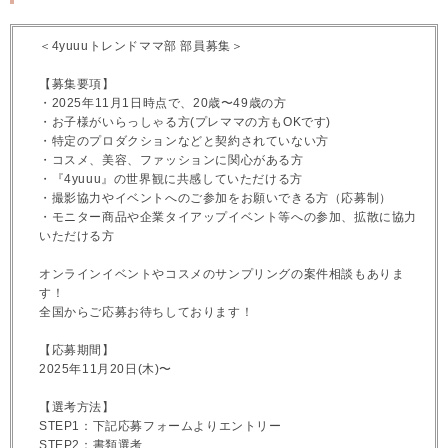
＜4yuuuトレンドママ部 部員募集＞
【募集要項】
・2025年11月1日時点で、20歳〜49歳の方
・お子様がいらっしゃる方(プレママの方もOKです)
・特定のプロダクションなどと契約されていない方
・コスメ、美容、ファッションに関心がある方
・『4yuuu』の世界観に共感していただける方
・撮影協力やイベントへのご参加をお願いできる方（応募制）
・モニター商品や企業タイアップイベント等への参加、拡散に協力
いただける方
オンラインイベントやコスメのサンプリングの案件相談もありま
す！
全国からご応募お待ちしております！
【応募期間】
2025年11月20日(木)〜
【選考方法】
STEP1：下記応募フォームよりエントリー
STEP2：書類選考