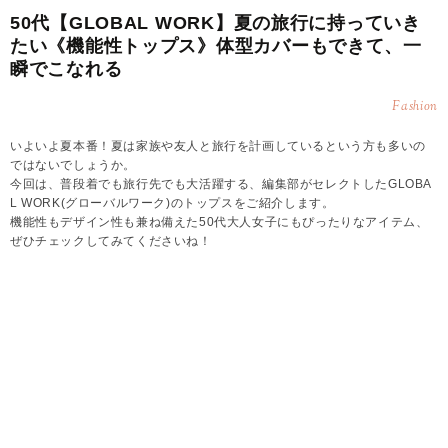
50代【GLOBAL WORK】夏の旅行に持っていき
たい《機能性トップス》体型カバーもできて、一
瞬でこなれる
Fashion
いよいよ夏本番！夏は家族や友人と旅行を計画しているという方も多いの
ではないでしょうか。
今回は、普段着でも旅行先でも大活躍する、編集部がセレクトしたGLOBA
L WORK(グローバルワーク)のトップスをご紹介します。
機能性もデザイン性も兼ね備えた50代大人女子にもぴったりなアイテム、
ぜひチェックしてみてくださいね！
本ページにはプロモーションが含まれています
※身体のお悩みをカバーする等のコンプレックスがテーマの場合でも、記事中のお写真の
モデルさんを指したものではありません。
2026.08.08
Sayumi
普段着でも、旅先でも！涼感×体型カバーの優秀な
トップス