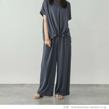
出典：brandavenue.rakuten.co.jp