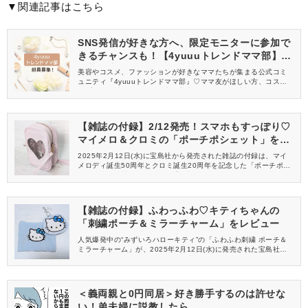
▼関連記事はこちら
SNS発信が好きな方へ、限定モニターに参加で
きるチャンスも！【4yuuuトレンドママ部】部
員募集中
美容やコスメ、ファッションが好きなママたちが集まる公式コミ
ュニティ『4yuuuトレンドママ部』♡ママ友がほしい方、コスメサ
ンプルをお試ししてくれる方、美容やママ向けの情報を一緒に発
信してくれる方を募集しています！
【雑誌の付録】2/12発売！スマホもすっぽり♡
マイメロ＆クロミの「ポーチポシェット」をレ
ビュー
2025年2月12日(水)に宝島社から発売された雑誌の付録は、マイ
メロディ誕生50周年とクロミ誕生20周年を記念した「ポーチポシ
ェット」！雑誌の付録でしか手に入らないマイメロとクロミコラ
ボのアニバーサリーデザインは特別感たっぷりです。淡いピンク
色やハート型の窓がヒロイン感を爆上げしてくれますよ♡
【雑誌の付録】ふわっふわ♡キティちゃんの
「刺繍ポーチ＆ミラーチャーム」をレビュー
人気爆発中の“みずいろハローキティ”の「ふわふわ刺繍 ポーチ＆
ミラーチャーム」が、2025年2月12日(水)に発売された宝島社の
雑誌の付録として登場！いつもと違うクールな雰囲気のキティち
ゃんは、大人女子の持ち物にぴったり♡ミラー付きで実用性もばっ
ちりなので、バッグに忍ばせておきたいアイテムですよ。
＜義両親と0円同居＞好き勝手するのは許せな
い！弟夫婦に説教したら…