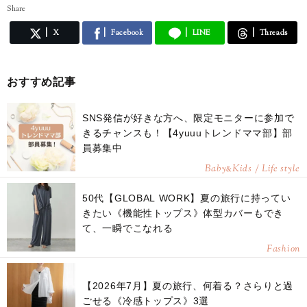
Share
X
Facebook
LINE
Threads
おすすめ記事
SNS発信が好きな方へ、限定モニターに参加で
きるチャンスも！【4yuuuトレンドママ部】部
員募集中
Baby
Kids / Life style
&
50代【GLOBAL WORK】夏の旅行に持ってい
きたい《機能性トップス》体型カバーもでき
て、一瞬でこなれる
Fashion
【2026年7月】夏の旅行、何着る？さらりと過
ごせる《冷感トップス》3選