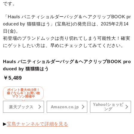
です。
「Hauls バニティショルダーバッグ＆ヘアクリップBOOK pr
oduced by 猫猫猫はう」(宝島社)の発売日は、2025年2月14
日(金)。
初登場のブランドムックは売り切れてしまう可能性大！確実
にゲットしたい方は、早めにチェックしてみてください。
Hauls バニティショルダーバッグ＆ヘアクリップBOOK pro
duced by 猫猫猫はう
￥5,489
ポイント最大49.5倍！
稼ぐなら今！お買い物
マラソン開催中
Yahoo!ショッピ
楽天ブックス
Amazon.co.jp
ング
▶
宝島チャンネルで詳細を見る