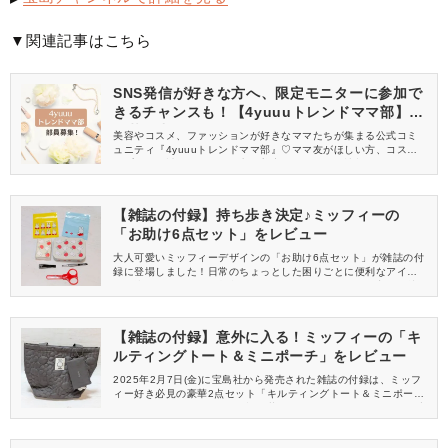
▼関連記事はこちら
SNS発信が好きな方へ、限定モニターに参加で
きるチャンスも！【4yuuuトレンドママ部】部
員募集中
美容やコスメ、ファッションが好きなママたちが集まる公式コミ
ュニティ『4yuuuトレンドママ部』♡ママ友がほしい方、コスメサ
ンプルをお試ししてくれる方、美容やママ向けの情報を一緒に発
信してくれる方を募集しています！
【雑誌の付録】持ち歩き決定♪ミッフィーの
「お助け6点セット」をレビュー
大人可愛いミッフィーデザインの「お助け6点セット」が雑誌の付
録に登場しました！日常のちょっとした困りごとに便利なアイテ
ムが揃っているので、救急箱代わりにしたり、バッグに入れて持
ち運んだり、デスクの引き出しに常備したり……♡いざというとき
に活躍すること間違いなしです。
【雑誌の付録】意外に入る！ミッフィーの「キ
ルティングトート＆ミニポーチ」をレビュー
2025年2月7日(金)に宝島社から発売された雑誌の付録は、ミッフ
ィー好き必見の豪華2点セット「キルティングトート＆ミニポー
チ」！ミッフィーフェイス型×お花のキルティングデザインが可愛
い、セット使いしたくなるアイテムです。サイズ感や使い心地を
レビューします♪