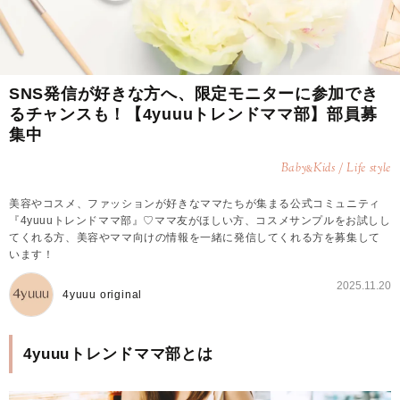
SNS発信が好きな方へ、限定モニターに参加でき
るチャンスも！【4yuuuトレンドママ部】部員募
集中
Baby
Kids / Life style
&
美容やコスメ、ファッションが好きなママたちが集まる公式コミュニティ
『4yuuuトレンドママ部』♡ママ友がほしい方、コスメサンプルをお試しし
てくれる方、美容やママ向けの情報を一緒に発信してくれる方を募集して
います！
2025.11.20
4yuuu original
4yuuuトレンドママ部とは