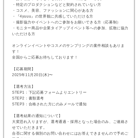
・特定のプロダクションなどと契約されていない方
・コスメ、美容、ファッションに関心がある方
・『4yuuu』の世界観に共感していただける方
・撮影協力やイベントへのご参加をお願いできる方（応募制）
・モニター商品や企業タイアップイベント等への参加、拡散に協力
いただける方
オンラインイベントやコスメのサンプリングの案件相談もありま
す！
全国からご応募お待ちしております！
【応募期間】
2025年11月20日(木)〜
【選考方法】
STEP1：下記応募フォームよりエントリー
STEP2：書類選考
STEP3：合格された方にのみメールで通知
【選考結果の通知について】
大変恐れ入りますが、選考通過・採用となった場合のみ、ご連絡さ
せていただきます。
合否に関する個別のお問い合わせにはお答えできませんので予めご