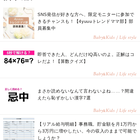
SNS発信が好きな方へ、限定モニターに参加で
きるチャンスも！【4yuuuトレンドママ部】部
員募集中
Baby
Kids / Life style
&
即答できた人、どんだけIQ高いのよ。正解はコ
レだよ！【算数クイズ】
Baby
Kids / Life style
&
まさか読めないなんて言わないよね……？間違
えたら恥ずかしい漢字7選
Baby
Kids / Life style
&
【リアル給与明細】事務職。貯金額を月1万円か
ら3万円に増やしたい。今の収入のままで可能で
しょうか？