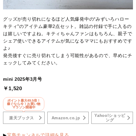
グッズが売り切れになるほど人気爆発中の“みずいろハロー
キティ”のアイテム豪華2点セット。雑誌の付録で手に入るの
は嬉しいですよね。キティちゃんファンはもちろん、親子で
シェア使いできるアイテムが気になるママにもおすすめです
よ♪
発売後すぐに売り切れてしまう可能性があるので、早めにチ
ェックしてみてください。
mini 2025年3月号
￥1,520
ポイント最大49.5倍！
稼ぐなら今！お買い物
マラソン開催中
Yahoo!ショッピ
楽天ブックス
Amazon.co.jp
ング
▶
宝島チャンネルで詳細を見る