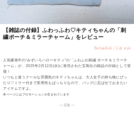
【雑誌の付録】ふわっふわ♡キティちゃんの「刺
繍ポーチ＆ミラーチャーム」をレビュー
Baby
Kids / Life style
&
人気爆発中の“みずいろハローキティ”の「ふわふわ刺繍 ポーチ＆ミラーチ
ャーム」が、2025年2月12日(水)に発売された宝島社の雑誌の付録として登
場！
いつもと違うクールな雰囲気のキティちゃんは、大人女子の持ち物にぴっ
たり♡ミラー付きで実用性もばっちりなので、バッグに忍ばせておきたい
アイテムですよ。
本ページにはプロモーションが含まれています
― 広告 ―