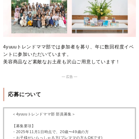
4yuuuトレンドママ部では参加者を募り、年に数回程度イベ
ントに参加いただいています。
美容商品など素敵なお土産も沢山ご用意しています！
― 広告 ―
応募について
＜4yuuuトレンドママ部 部員募集＞
【募集要項】
・2025年11月1日時点で、20歳〜49歳の方
・お子様がいらっしゃる方(プレママの方もOKです)