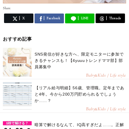
Share
X
Facebook
LINE
Threads
おすすめ記事
SNS発信が好きな方へ、限定モニターに参加で
きるチャンスも！【4yuuuトレンドママ部】部
員募集中
Baby
Kids / Life style
&
【リアル給与明細】56歳、管理職。定年まであ
と4年。今から200万円貯められるでしょう
か……？
Baby
Kids / Life style
&
暗算で解けるなんて、IQ高すぎだよ……。正解