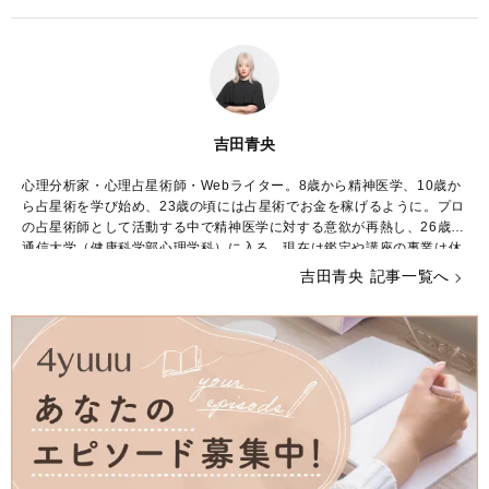
吉田青央
心理分析家・心理占星術師・Webライター。8歳から精神医学、10歳か
ら占星術を学び始め、23歳の頃には占星術でお金を稼げるように。プロ
の占星術師として活動する中で精神医学に対する意欲が再熱し、26歳で
通信大学（健康科学部心理学科）に入る。現在は鑑定や講座の事業は休
止し、占星術や心理学に関するWebライターとして生計を立てながら学
吉田青央 記事一覧へ
業に励んでいる。