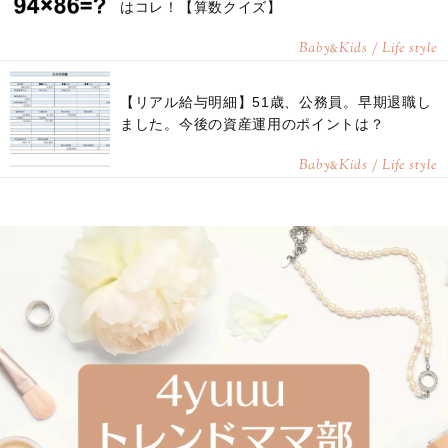
はコレ！【算数クイズ】
Baby
Kids / Life style
&
【リアル給与明細】51歳、公務員。早期退職し
ました。今後の資産運用のポイントは？
Baby
Kids / Life style
&