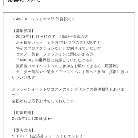
＜4yuuuトレンドママ部 部員募集＞
【募集要項】
・2025年11月1日時点で、20歳〜49歳の方
・お子様がいらっしゃる方(プレママの方もOKです)
・特定のプロダクションなどと契約されていない方
・コスメ、美容、ファッションに関心がある方
・『4yuuu』の世界観に共感していただける方
・撮影協力やイベントへのご参加をお願いできる方（応募制）
・モニター商品や企業タイアップイベント等への参加、拡散に協力
いただける方
オンラインイベントやコスメのサンプリングの案件相談もありま
す！
全国からご応募お待ちしております！
【応募期間】
2025年11月20日(木)〜
【選考方法】
STEP1：下記応募フォームよりエントリー