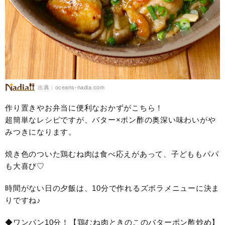
出典：oceans-nadia.com
作り置きやお弁当に便利なおかずがこちら！
超簡単なレシピですが、バター×ポン酢の奥深い味わいがや
みつきになります。
焼き色のついた鶏むね肉は食べ応えがあって、子どももパパ
も大喜び♡
時間がない日の夕飯は、10分で作れるズボラメニューに決ま
りですね♪
◆ワンパン10分！【鶏むね肉ときのこのバターポン酢炒め】