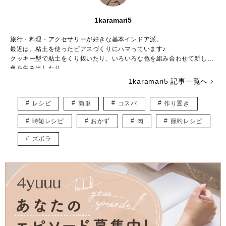
1karamari5
旅行・料理・アクセサリーが好きな基本インドア派。
最近は、粘土を使ったピアスづくりにハマっています♪
クッキー型で粘土をくり抜いたり、いろいろな色を組み合わせて新しい
色を生み出したり……。
粘土の世界は奥が深く、アイデアがつきません。
1karamari5 記事一覧へ
食べることも大好きで、旅先で出会った料理を再現して、自宅で旅行気
分を味わうこともしばしば♡
レシピ
簡単
コスパ
作り置き
調理師としての経験を活かして、思わず作ってみたくなるような料理の
記事を発信していきます！
時短レシピ
おかず
肉
節約レシピ
ズボラ