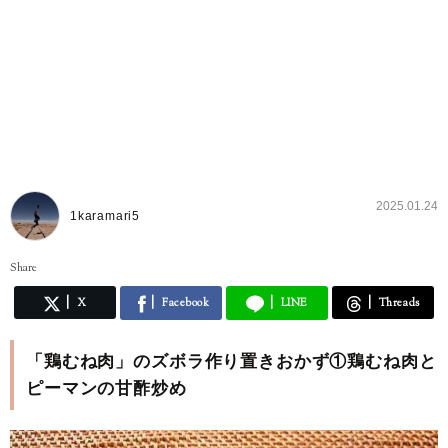
2025.01.24
1karamari5
Share
X
Facebook
LINE
Threads
「鶏むね肉」のズボラ作り置きおかず①鶏むね肉と
ピーマンの甘酢炒め