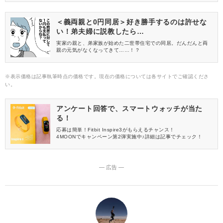
＜義両親と0円同居＞好き勝手するのは許せな
い！弟夫婦に説教したら…
実家の親と、弟家族が始めた二世帯住宅での同居。だんだんと両
親の元気がなくなってきて……！？
※表示価格は記事執筆時点の価格です。現在の価格については各サイトでご確認くださ
い。
アンケート回答で、スマートウォッチが当た
る！
応募は簡単！Fitbit Inspire3がもらえるチャンス！
4MOONでキャンペーン第2弾実施中♪詳細は記事でチェック！
― 広告 ―