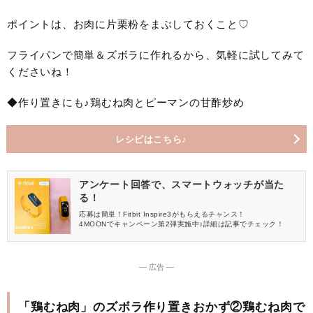
ポイントは、お肉に片栗粉をまぶしておくこと♡
フライパンで簡単＆ズボラに作れるから、気軽に試してみて
くださいね！
◆作り置きにも♪鶏むね肉とピーマンの甘酢炒め
レシピはこちら♪
アンケート回答で、スマートウォッチが当た
る！
応募は簡単！Fitbit Inspire3がもらえるチャンス！
4MOONでキャンペーン第2弾実施中♪詳細は記事でチェック！
― 広告 ―
「鶏むね肉」のズボラ作り置きおかず②鶏むね肉で