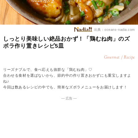
出典：oceans-nadia.com
しっとり美味しい絶品おかず！「鶏むね肉」のズ
ボラ作り置きレシピ5皿
Gourmet / Recipe
リーズナブルで、食べ応えも抜群な「鶏むね肉」♡
合わせる食材を選ばないから、節約中の作り置きおかずにも重宝しますよ
ね♪
今回は数あるレシピの中でも、簡単なズボラメニューをお届けします！
― 広告 ―