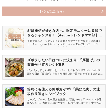
レシピはこちら♪
SNS発信が好きな方へ、限定モニターに参加で
きるチャンスも！【4yuuuトレンドママ部】部
員募集中
美容やコスメ、ファッションが好きなママたちが集まる公式コミ
ュニティ『4yuuuトレンドママ部』♡ママ友がほしい方、コスメサ
ンプルをお試ししてくれる方、美容やママ向けの情報を一緒に発
信してくれる方を募集しています！
ズボラしたい日はコレに決まり♪「厚揚げ」の
簡単作り置きレシピ5選
バタバタと忙しい毎日には、パパッと作れるズボラレシピが大活
躍♪ 今回は「厚揚げ」を使った簡単な作り置きおかずをまとめまし
た！ ボリュームのある一品なので、家族も大満足の食事になりま
すよ♪
節約にも使える簡単おかず♪「鶏むね肉」の速
攻作り置きレシピブック
リーズナブルで、食べ応えも抜群な「鶏むね肉」♡ テイストを選
ばないから、家族好みのおかず作りもお手のものです！ 中でも今
回は、作り置きにおすすめの速攻レシピをピックアップしました♪