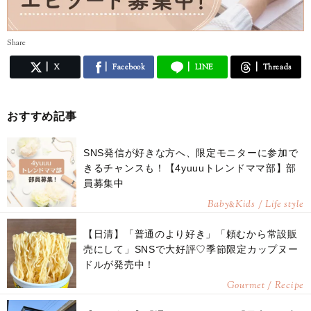
Share
X
Facebook
LINE
Threads
おすすめ記事
SNS発信が好きな方へ、限定モニターに参加で
きるチャンスも！【4yuuuトレンドママ部】部
員募集中
Baby
Kids / Life style
&
【日清】「普通のより好き」「頼むから常設販
売にして」SNSで大好評♡季節限定カップヌー
ドルが発売中！
Gourmet / Recipe