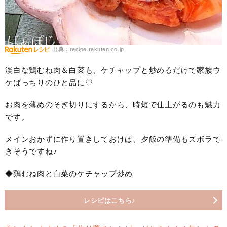
出典：recipe.rakuten.co.jp
淡白な鶏むね肉＆白菜も、ケチャップと炒めるだけで家族ウ
ケばっちりのひと品に♡
お肉を薄めのそぎ切りにするから、時短で仕上がるのも魅力
です。
メインおかずに作り置きしておけば、夕飯の準備もズボラで
きそうですね♪
◆鷄むね肉と白菜のケチャップ炒め
レシピはこちら♪