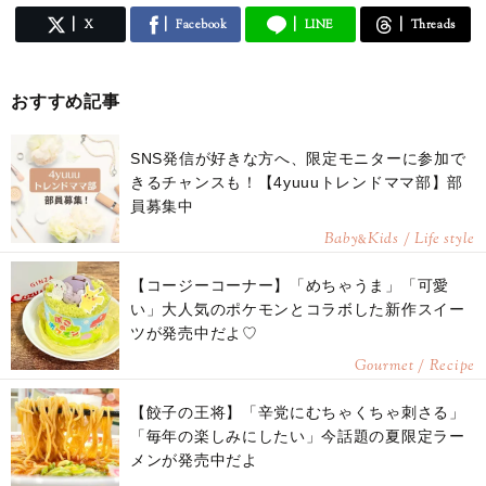
X
Facebook
LINE
Threads
おすすめ記事
SNS発信が好きな方へ、限定モニターに参加で
きるチャンスも！【4yuuuトレンドママ部】部
員募集中
Baby
Kids / Life style
&
【コージーコーナー】「めちゃうま」「可愛
い」大人気のポケモンとコラボした新作スイー
ツが発売中だよ♡
Gourmet / Recipe
【餃子の王将】「辛党にむちゃくちゃ刺さる」
「毎年の楽しみにしたい」今話題の夏限定ラー
メンが発売中だよ