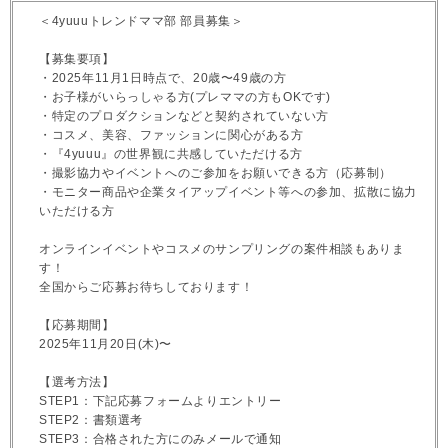
＜4yuuuトレンドママ部 部員募集＞
【募集要項】
・2025年11月1日時点で、20歳〜49歳の方
・お子様がいらっしゃる方(プレママの方もOKです)
・特定のプロダクションなどと契約されていない方
・コスメ、美容、ファッションに関心がある方
・『4yuuu』の世界観に共感していただける方
・撮影協力やイベントへのご参加をお願いできる方（応募制）
・モニター商品や企業タイアップイベント等への参加、拡散に協力
いただける方
オンラインイベントやコスメのサンプリングの案件相談もありま
す！
全国からご応募お待ちしております！
【応募期間】
2025年11月20日(木)〜
【選考方法】
STEP1：下記応募フォームよりエントリー
STEP2：書類選考
STEP3：合格された方にのみメールで通知