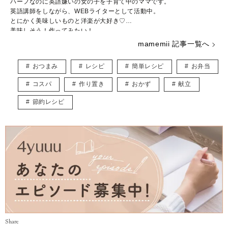
ハーフなのに英語嫌いの女の子を子育て中のママです。
英語講師をしながら、WEBライターとして活動中。
とにかく美味しいものと洋楽が大好き♡
美味しそう！作ってみたい！
そんなワクワクするレシピ記事をお届けします♪
mamemii 記事一覧へ
おつまみ
レシピ
簡単レシピ
お弁当
コスパ
作り置き
おかず
献立
節約レシピ
Share