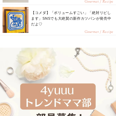
Gourmet / Recipe
【コメダ】「ボリュームすごい」「絶対リピし
ます」SNSでも大絶賛の新作カツパンが発売中
だよ♡
Gourmet / Recipe