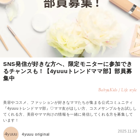
SNS発信が好きな方へ、限定モニターに参加でき
るチャンスも！【4yuuuトレンドママ部】部員募
集中
Baby
Kids / Life style
&
美容やコスメ、ファッションが好きなママたちが集まる公式コミュニティ
『4yuuuトレンドママ部』♡ママ友がほしい方、コスメサンプルをお試しし
てくれる方、美容やママ向けの情報を一緒に発信してくれる方を募集して
います！
2025.11.20
4yuuu original