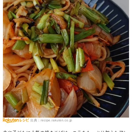
出典：recipe.rakuten.co.jp