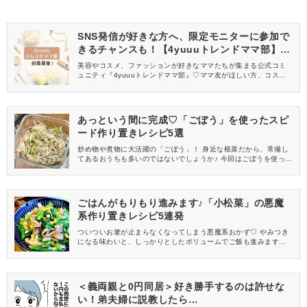
SNS発信が好きな方へ、限定モニターに参加で
きるチャンスも！【4yuuuトレンドママ部】部
員募集中
美容やコスメ、ファッションが好きなママたちが集まる公式コミ
ュニティ『4yuuuトレンドママ部』♡ママ友がほしい方、コスメサ
ンプルをお試ししてくれる方、美容やママ向けの情報を一緒に発
信してくれる方を募集しています！
あっという間に完成♡「ごぼう」を使ったスピ
ード作り置きレシピ5選
炒め物や煮物に大活躍の「ごぼう」！ 身近な根菜だから、常備し
てあるおうちも多いのではないでしょうか♪ 今回はごぼうを使っ
た、サクッとできるスピード作り置きレシピを5つお届けします♡
ごはんがもりもり進みます♪「小松菜」の悪魔
系作り置きレシピ5連発
ついついお箸が止まらなくなってしまう悪魔系おかず♡ やみつき
になる味わいと、しっかりとしたボリュームでご飯も進みますよ
ね。 今回は、シャキッと食感がたまらない「小松菜」の作り置き
レシピをご紹介します。
＜義両親と0円同居＞好き勝手するのは許せな
い！弟夫婦に説教したら…