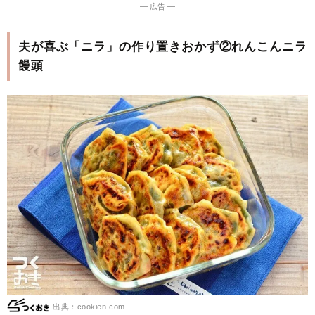
― 広告 ―
夫が喜ぶ「ニラ」の作り置きおかず②れんこんニラ
饅頭
出典：cookien.com