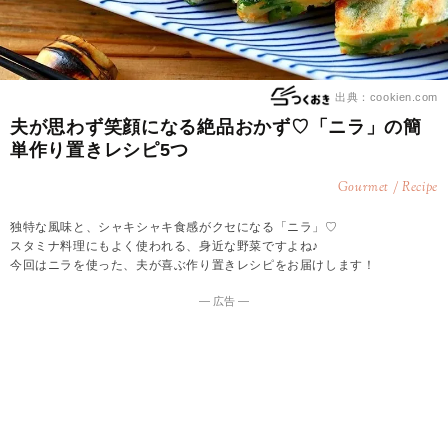
出典：cookien.com
夫が思わず笑顔になる絶品おかず♡「ニラ」の簡
単作り置きレシピ5つ
Gourmet / Recipe
独特な風味と、シャキシャキ食感がクセになる「ニラ」♡
スタミナ料理にもよく使われる、身近な野菜ですよね♪
今回はニラを使った、夫が喜ぶ作り置きレシピをお届けします！
― 広告 ―