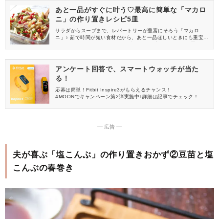
あと一品がすぐに叶う♡最高に簡単な「マカロ
ニ」の作り置きレシピ5皿
サラダからスープまで、レパートリーが豊富にそろう「マカロ
ニ」♪ 茹で時間が短い食材だから、あと一品ほしいときにも重宝し
ます♡ 今回は数あるメニューの中でも、最高に簡単な作り置きレ
シピをピックアップしました！
アンケート回答で、スマートウォッチが当た
る！
応募は簡単！Fitbit Inspire3がもらえるチャンス！
4MOONでキャンペーン第2弾実施中♪詳細は記事でチェック！
― 広告 ―
夫が喜ぶ「塩こんぶ」の作り置きおかず②豆苗と塩
こんぶの春巻き