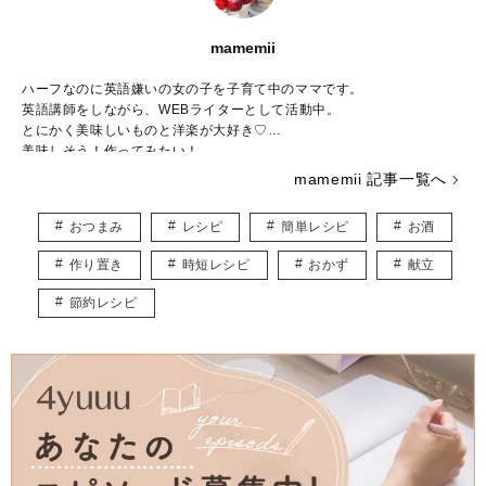
mamemii
ハーフなのに英語嫌いの女の子を子育て中のママです。
英語講師をしながら、WEBライターとして活動中。
とにかく美味しいものと洋楽が大好き♡
美味しそう！作ってみたい！
そんなワクワクするレシピ記事をお届けします♪
mamemii 記事一覧へ
おつまみ
レシピ
簡単レシピ
お酒
作り置き
時短レシピ
おかず
献立
節約レシピ