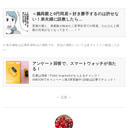
＜義両親と0円同居＞好き勝手するのは許せな
い！弟夫婦に説教したら…
実家の親と、弟家族が始めた二世帯住宅での同居。だんだんと両
親の元気がなくなってきて……！？
※表示価格は記事執筆時点の価格です。現在の価格については各サイトでご確認くださ
い。
アンケート回答で、スマートウォッチが当た
る！
応募は簡単！Fitbit Inspire3がもらえるチャンス！
4MOONでキャンペーン第2弾実施中♪詳細は記事でチェック！
― 広告 ―