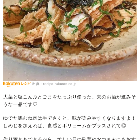
出典：recipe.rakuten.co.jp
大葉と塩こんぶとごまをたっぷり使った、夫のお酒が進みそ
うな一品です♡
ゆでた鶏むね肉は手でさくと、味が染みやすくなりますよ！
しめじを加えれば、食感とボリュームがプラスされて◎
作り置きもできるから、忙しい日の副菜やおつまみにもおす