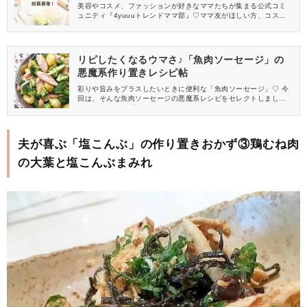
員募集中
美容やコスメ、ファッションが好きなママたちが集まる公式コミ
ュニティ『4yuuuトレンドママ部』♡ママ友がほしい方、コスメサ
ンプルをお試ししてくれる方、美容やママ向けの情報を一緒に発
信してくれる方を募集しています！
リピしたくなるウマさ♪「魚肉ソーセージ」の
悪魔系作り置きレシピ帖
彩りや旨みをプラスしたいときに便利な「魚肉ソーセージ」♡ 今
回は、そんな魚肉ソーセージの悪魔系レシピをセレクトしまし
た！ どれも作り置きOKだから、気軽に試してみてくださいね♪
夫が喜ぶ「塩こんぶ」の作り置きおかず③鶏むね肉
の大葉と塩こんぶまみれ