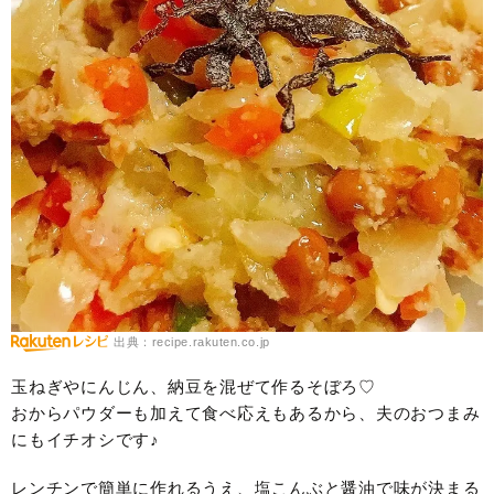
出典：recipe.rakuten.co.jp
玉ねぎやにんじん、納豆を混ぜて作るそぼろ♡
おからパウダーも加えて食べ応えもあるから、夫のおつまみ
にもイチオシです♪
レンチンで簡単に作れるうえ、塩こんぶと醤油で味が決まる