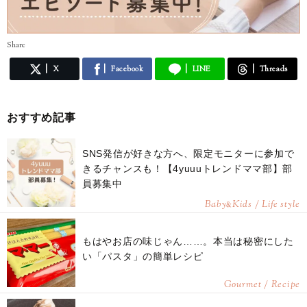
Share
X
Facebook
LINE
Threads
おすすめ記事
SNS発信が好きな方へ、限定モニターに参加で
きるチャンスも！【4yuuuトレンドママ部】部
員募集中
Baby
Kids / Life style
&
もはやお店の味じゃん……。本当は秘密にした
い「パスタ」の簡単レシピ
Gourmet / Recipe