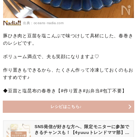
出典：oceans-nadia.com
豚ひき肉と豆苗を塩こんぶで味つけして具材にした、春巻き
のレシピです。
ボリューム満点で、夫も笑顔になりますよ♡
作り置きもできるから、たくさん作って冷凍しておくのもお
すすめです♪
◆豆苗と塩昆布の春巻き【#作り置き#お弁当#包丁不要】
レシピはこちら♪
SNS発信が好きな方へ、限定モニターに参加で
きるチャンスも！【4yuuuトレンドママ部】部