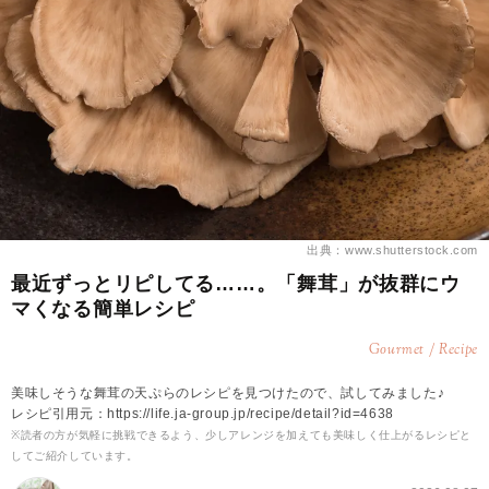
出典：www.shutterstock.com
最近ずっとリピしてる……。「舞茸」が抜群にウ
マくなる簡単レシピ
Gourmet / Recipe
美味しそうな舞茸の天ぷらのレシピを見つけたので、試してみました♪
レシピ引用元：https://life.ja-group.jp/recipe/detail?id=4638
※読者の方が気軽に挑戦できるよう、少しアレンジを加えても美味しく仕上がるレシピと
してご紹介しています。