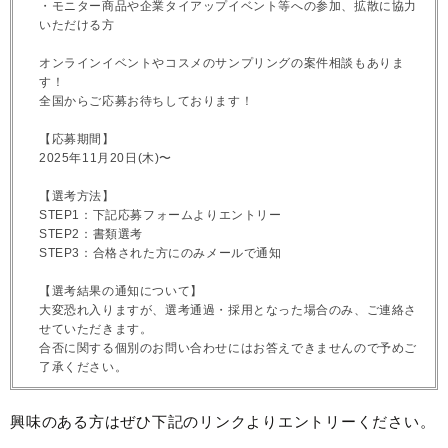
・モニター商品や企業タイアップイベント等への参加、拡散に協力
いただける方
オンラインイベントやコスメのサンプリングの案件相談もありま
す！
全国からご応募お待ちしております！
【応募期間】
2025年11月20日(木)〜
【選考方法】
STEP1：下記応募フォームよりエントリー
STEP2：書類選考
STEP3：合格された方にのみメールで通知
【選考結果の通知について】
大変恐れ入りますが、選考通過・採用となった場合のみ、ご連絡さ
せていただきます。
合否に関する個別のお問い合わせにはお答えできませんので予めご
了承ください。
興味のある方はぜひ下記のリンクよりエントリーください。