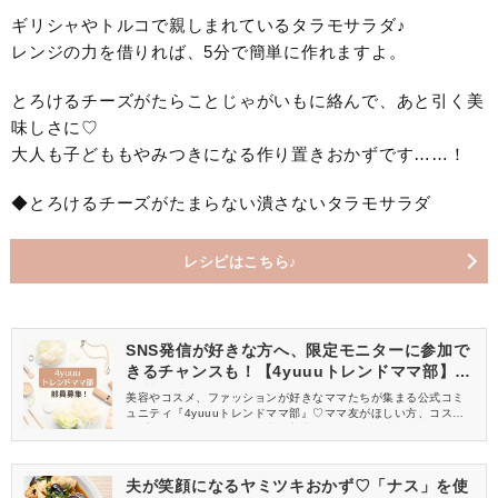
ギリシャやトルコで親しまれているタラモサラダ♪
レンジの力を借りれば、5分で簡単に作れますよ。
とろけるチーズがたらことじゃがいもに絡んで、あと引く美
味しさに♡
大人も子どももやみつきになる作り置きおかずです……！
◆とろけるチーズがたまらない潰さないタラモサラダ
レシピはこちら♪
SNS発信が好きな方へ、限定モニターに参加で
きるチャンスも！【4yuuuトレンドママ部】部
員募集中
美容やコスメ、ファッションが好きなママたちが集まる公式コミ
ュニティ『4yuuuトレンドママ部』♡ママ友がほしい方、コスメサ
ンプルをお試ししてくれる方、美容やママ向けの情報を一緒に発
信してくれる方を募集しています！
夫が笑顔になるヤミツキおかず♡「ナス」を使