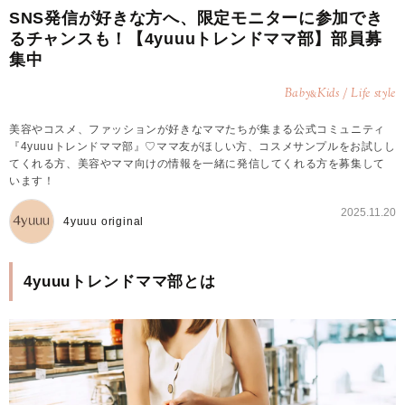
SNS発信が好きな方へ、限定モニターに参加でき
るチャンスも！【4yuuuトレンドママ部】部員募
集中
Baby
Kids / Life style
&
美容やコスメ、ファッションが好きなママたちが集まる公式コミュニティ
『4yuuuトレンドママ部』♡ママ友がほしい方、コスメサンプルをお試しし
てくれる方、美容やママ向けの情報を一緒に発信してくれる方を募集して
います！
2025.11.20
4yuuu original
4yuuuトレンドママ部とは