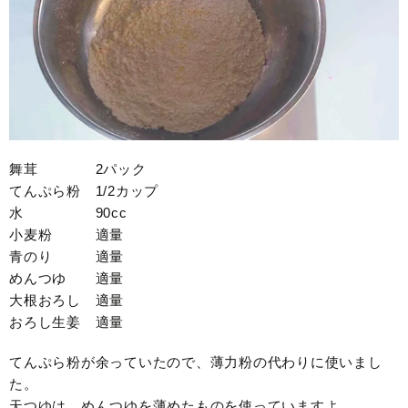
舞茸 2パック
てんぷら粉 1/2カップ
水 90cc
小麦粉 適量
青のり 適量
めんつゆ 適量
大根おろし 適量
おろし生姜 適量
てんぷら粉が余っていたので、薄力粉の代わりに使いまし
た。
天つゆは、めんつゆを薄めたものを使っていますよ。