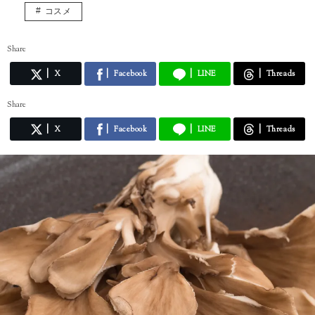
コスメ
Share
X
Facebook
LINE
Threads
Share
X
Facebook
LINE
Threads