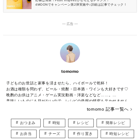
応募は簡単！Fitbit Inspire3がもらえるチャンス！
4MOONでキャンペーン第2弾実施中♪詳細は記事でチェック！
― 広告 ―
tomomo
子どものお世話と家事を済ませたら、ハイボールで乾杯！
お酒は種類を問わず、ビール・焼酎・日本酒・ワインも大好きです♡
晩酌のお供はアニメ・ゲーム実況動画・洋楽などなど……。
美味しいものにも目がないので、レシピの発掘や研究も欠かせません。
そんな呑兵衛で食いしん坊な私が、胃袋も心も満たされるような記事を
tomomo 記事一覧へ
お届けします♪
おつまみ
時短
レシピ
簡単レシピ
お弁当
チーズ
作り置き
時短レシピ