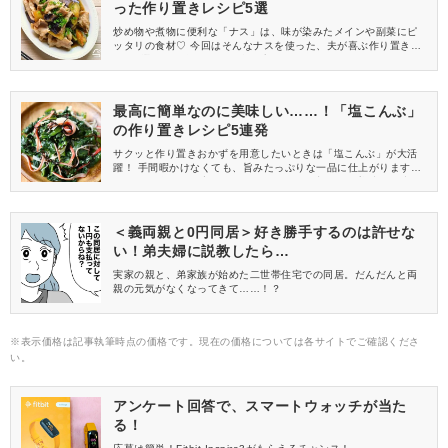
った作り置きレシピ5選
炒め物や煮物に便利な「ナス」は、味が染みたメインや副菜にピ
ッタリの食材♡ 今回はそんなナスを使った、夫が喜ぶ作り置きレ
シピ5選をご紹介します！ 食べ応えがあってヤミツキになるおか
ずを集めたので、毎日の献立の参考にしてみて下さいね♪
最高に簡単なのに美味しい……！「塩こんぶ」
の作り置きレシピ5連発
サクッと作り置きおかずを用意したいときは「塩こんぶ」が大活
躍！ 手間暇かけなくても、旨みたっぷりな一品に仕上がりますよ
♡ 今回紹介する最高に簡単なレシピを取り入れて、美味しく時短
しませんか♪
＜義両親と0円同居＞好き勝手するのは許せな
い！弟夫婦に説教したら…
実家の親と、弟家族が始めた二世帯住宅での同居。だんだんと両
親の元気がなくなってきて……！？
※表示価格は記事執筆時点の価格です。現在の価格については各サイトでご確認くださ
い。
アンケート回答で、スマートウォッチが当た
る！