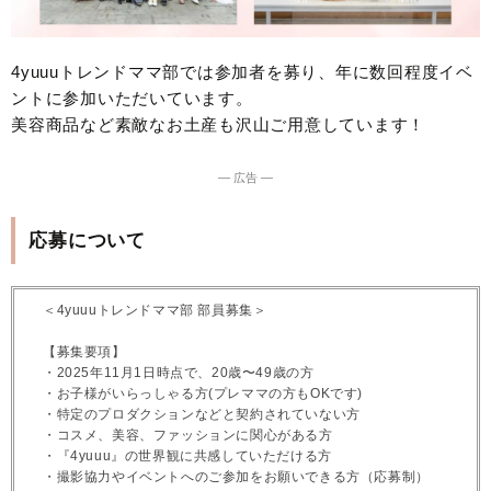
4yuuuトレンドママ部では参加者を募り、年に数回程度イベ
ントに参加いただいています。
美容商品など素敵なお土産も沢山ご用意しています！
― 広告 ―
応募について
＜4yuuuトレンドママ部 部員募集＞
【募集要項】
・2025年11月1日時点で、20歳〜49歳の方
・お子様がいらっしゃる方(プレママの方もOKです)
・特定のプロダクションなどと契約されていない方
・コスメ、美容、ファッションに関心がある方
・『4yuuu』の世界観に共感していただける方
・撮影協力やイベントへのご参加をお願いできる方（応募制）