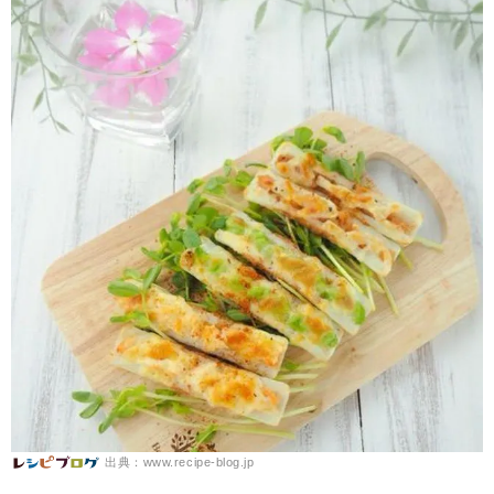
出典：www.recipe-blog.jp