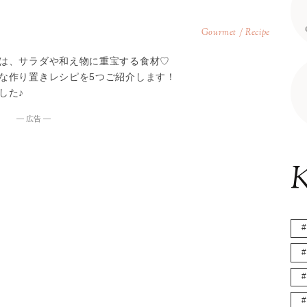
Gourmet / Recipe
は、サラダや和え物に重宝する食材♡
な作り置きレシピを5つご紹介します！
した♪
― 広告 ―
K