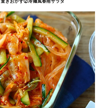
り置きおかず②冷麺風春雨サラダ