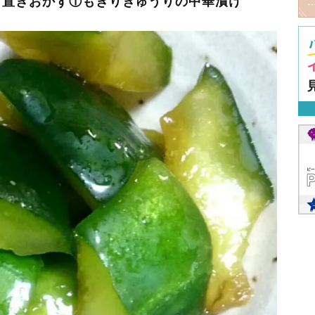
り置きおかず①もぎりきゅうりの中華漬け