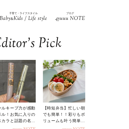
子育て・ライフスタイル
ブログ
Baby
Kids / Life style
4yuuu NOTE
&
ditor’s Pick
ールキープ力が感動
【時短弁当】忙しい朝
ベル！お気に入りの
でも簡単！！彩りもボ
スカラと話題の名品
リュームも叶う簡単そ
地
ぼろ弁当！