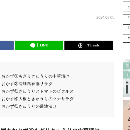
2024.08.05
k
LINE
Threads
きおかず①もぎりきゅうりの中華漬け
きおかず②冷麺風春雨サラダ
きおかず③きゅうりとトマトのピクルス
きおかず④大根ときゅうりのツナサラダ
きおかず⑤きゅうりの醤油漬け