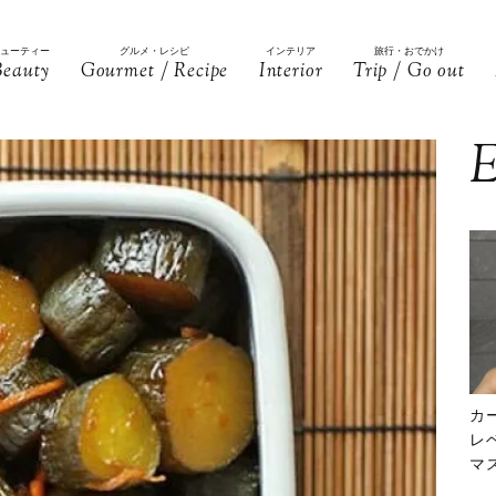
ビューティー
グルメ・レシピ
インテリア
旅行・おでかけ
Beauty
Gourmet / Recipe
Interior
Trip / Go out
E
カ
レ
マ
下