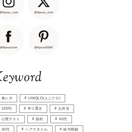
@4yuuu_com
@4yuuu_com
@4yuuucom
@4yuuu0084
eyword
食レポ
UNIQLO(ユニクロ)
100均
作り置き
お弁当
心理テスト
節約
40代
30代
ヘアスタイル
給与明細