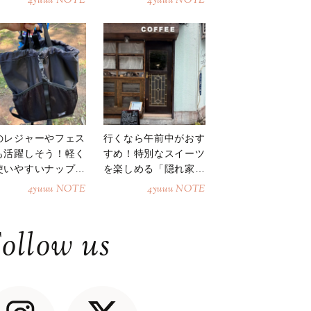
4yuuu NOTE
4yuuu NOTE
のレジャーやフェス
行くなら午前中がおす
も活躍しそう！軽く
すめ！特別なスイーツ
使いやすいナップサ
を楽しめる「隠れ家カ
ク
フェ」
4yuuu NOTE
4yuuu NOTE
ollow us