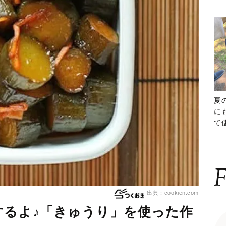
夏
に
て
ッ
F
出典：cookien.com
するよ♪「きゅうり」を使った作