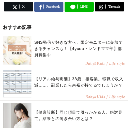
X
Facebook
LINE
Threads
おすすめ記事
SNS発信が好きな方へ、限定モニターに参加で
きるチャンスも！【4yuuuトレンドママ部】部
員募集中
Baby
Kids / Life style
&
【リアル給与明細】38歳、接客業。転職で収入
減……。副業したら余裕が持てるでしょうか？
Baby
Kids / Life style
&
【健康診断】同じ項目で引っかかる人、絶対見
て。結果との向き合い方とは？