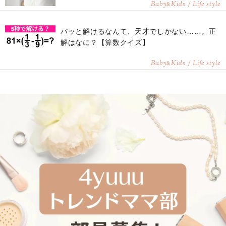
Baby
Kids / Life style
&
パッと解けるなんて、天才でしかない……。正
解はなに？【算数クイズ】
Baby
Kids / Life style
&