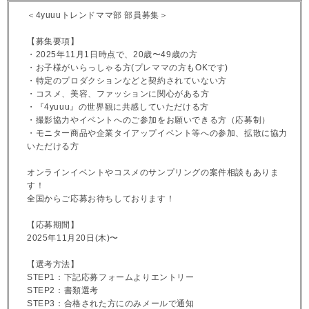
＜4yuuuトレンドママ部 部員募集＞
【募集要項】
・2025年11月1日時点で、20歳〜49歳の方
・お子様がいらっしゃる方(プレママの方もOKです)
・特定のプロダクションなどと契約されていない方
・コスメ、美容、ファッションに関心がある方
・『4yuuu』の世界観に共感していただける方
・撮影協力やイベントへのご参加をお願いできる方（応募制）
・モニター商品や企業タイアップイベント等への参加、拡散に協力
いただける方
オンラインイベントやコスメのサンプリングの案件相談もありま
す！
全国からご応募お待ちしております！
【応募期間】
2025年11月20日(木)〜
【選考方法】
STEP1：下記応募フォームよりエントリー
STEP2：書類選考
STEP3：合格された方にのみメールで通知