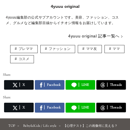
4yuuu original
4yuuu編集部の公式サブアカウントです。美容、ファッション、コス
メ、グルメなど編集部目線からイチオシ情報をお届けしています。
4yuuu original 記事一覧へ
プレママ
ファッション
ママ友
ママ
コスメ
Share
X
Facebook
LINE
Threads
Share
X
Facebook
LINE
Threads
TOP
Baby&Kids / Life style
【心理テスト】この画像何に見える？