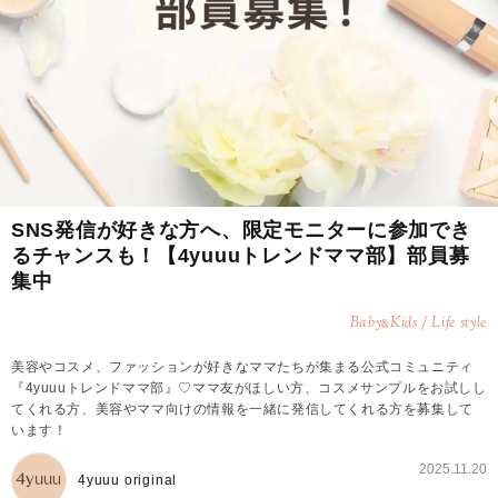
SNS発信が好きな方へ、限定モニターに参加でき
るチャンスも！【4yuuuトレンドママ部】部員募
集中
Baby
Kids / Life style
&
美容やコスメ、ファッションが好きなママたちが集まる公式コミュニティ
『4yuuuトレンドママ部』♡ママ友がほしい方、コスメサンプルをお試しし
てくれる方、美容やママ向けの情報を一緒に発信してくれる方を募集して
います！
2025.11.20
4yuuu original