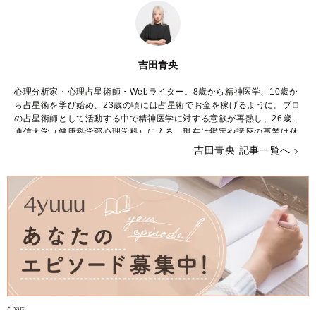
吉田青央
心理分析家・心理占星術師・Webライター。8歳から精神医学、10歳か
ら占星術を学び始め、23歳の頃には占星術でお金を稼げるように。プロ
の占星術師として活動する中で精神医学に対する意欲が再熱し、26歳で
通信大学（健康科学部心理学科）に入る。現在は鑑定や講座の事業は休
止し、占星術や心理学に関するWebライターとして生計を立てながら学
吉田青央 記事一覧へ
業に励んでいる。
Share