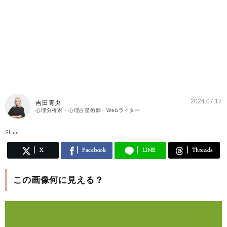
2024.07.17
吉田青央
心理分析家・心理占星術師・Webライター
Share
X
Facebook
LINE
Threads
この画像何に見える？