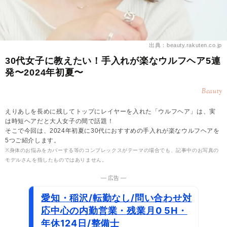
出典：beauty.rakuten.co.jp
30代女子に教えたい！手入れが楽なウルフヘア5連
発〜2024年初夏〜
Beauty
えりあしを長めに残してトップにレイヤーを入れた「ウルフヘア」は、実
は時短ヘアだと大人女子の間で話題！
そこで今回は、2024年初夏に30代におすすめの手入れが楽なウルフヘアを
5つご紹介します。
※身体のお悩みをカバーする等のコンプレックスがテーマの場合でも、記事中のお写真の
モデルさんを指したものではありません。
― 広告 ―
愛知・稲沢/転勤なし/問い合わせ対
応中心の内勤営業・残業月0 5H・
年休124日/整備士