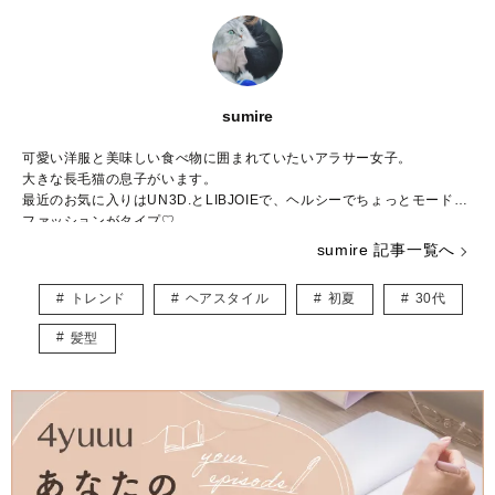
sumire
可愛い洋服と美味しい食べ物に囲まれていたいアラサー女子。
大きな長毛猫の息子がいます。
最近のお気に入りはUN3D.とLIBJOIEで、ヘルシーでちょっとモードな
ファッションがタイプ♡
普段はWEBライター兼パーソナルスタイリストとして活動中。
sumire 記事一覧へ
結婚や出産など転機の多い20～30代ママに向けて、“似合う”と“好き”を
取り入れたコーデ術を日々研究・発信しています。
トレンド
ヘアスタイル
初夏
30代
★インスタ
https://www.instagram.com/_sumirey__/
髪型
★ブログ
http://self-styling.net/