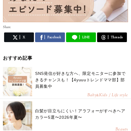
Share
X
Facebook
LINE
Threads
おすすめ記事
SNS発信が好きな方へ、限定モニターに参加で
きるチャンスも！【4yuuuトレンドママ部】部
員募集中
Baby
Kids / Life style
&
白髪が目立ちにくい！アラフォーがすべきヘア
カラー5選〜2026年夏〜
Beauty