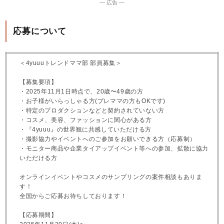
― 広告 ―
応募について
＜4yuuuトレンドママ部 部員募集＞
【募集要項】
・2025年11月1日時点で、20歳〜49歳の方
・お子様がいらっしゃる方(プレママの方もOKです)
・特定のプロダクションなどと契約されていない方
・コスメ、美容、ファッションに関心がある方
・『4yuuu』の世界観に共感していただける方
・撮影協力やイベントへのご参加をお願いできる方（応募制）
・モニター商品や企業タイアップイベント等への参加、拡散に協力
いただける方
オンラインイベントやコスメのサンプリングの案件相談もありま
す！
全国からご応募お待ちしております！
【応募期間】