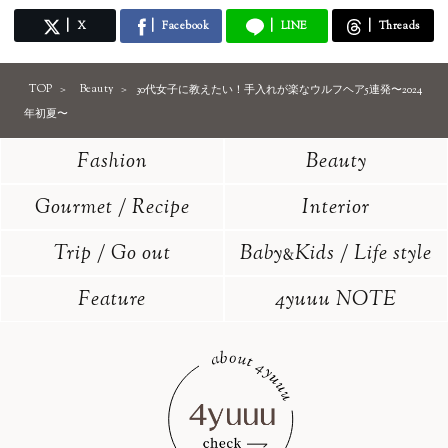
X
Facebook
LINE
Threads
TOP
Beauty
30代女子に教えたい！手入れが楽なウルフヘア5連発〜2024
年初夏〜
Fashion
Beauty
Gourmet / Recipe
Interior
Trip / Go out
Baby
Kids / Life style
&
Feature
4yuuu NOTE