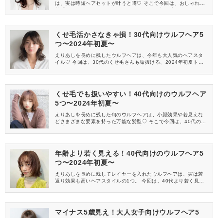
は、実は時短ヘアセットが叶うと噂♡ そこで今回は、おしゃれが
苦手なアラフォーさんも扱いやすい、2024年初夏注目のウルフヘ
アを5つご紹介します。
くせ毛活かさなきゃ損！30代向けウルフヘア5
つ〜2024年初夏〜
えりあしを長めに残したウルフヘアは、今年も大人気のヘアスタ
イル♡ 今回は、30代のくせ毛さんも垢抜ける、2024年初夏トレ
ンドのウルフヘアを5つご紹介します♪
くせ毛でも扱いやすい！40代向けのウルフヘア
5つ〜2024年初夏〜
えりあしを長めに残した旬のウルフヘアは、小顔効果や若見えな
どさまざまな要素を持った万能な髪型♡ そこで今回は、40代のく
せ毛さんにおすすめしたい、2024年初夏トレンドのウルフヘアを
5つご紹介します♪
年齢より若く見える！40代向けのウルフヘア5
つ〜2024年初夏〜
えりあしを長めに残してレイヤーを入れたウルフヘアは、実は若
返り効果も高いヘアスタイルの1つ。 今回は、40代より若く見え
る2024年初夏トレンドのウルフヘアを5つご紹介します。
マイナス5歳見え！大人女子向けウルフヘア5