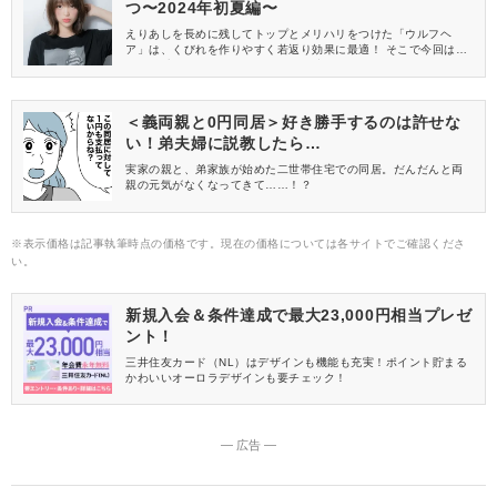
つ〜2024年初夏編〜
えりあしを長めに残してトップとメリハリをつけた「ウルフヘ
ア」は、くびれを作りやすく若返り効果に最適！ そこで今回は、
2024年初夏もトレンドのマイナス5歳見えするウルフヘアをピッ
クアップしてみました。
＜義両親と0円同居＞好き勝手するのは許せな
い！弟夫婦に説教したら…
実家の親と、弟家族が始めた二世帯住宅での同居。だんだんと両
親の元気がなくなってきて……！？
※表示価格は記事執筆時点の価格です。現在の価格については各サイトでご確認くださ
い。
新規入会＆条件達成で最大23,000円相当プレゼ
ント！
三井住友カード（NL）はデザインも機能も充実！ポイント貯まる
かわいいオーロラデザインも要チェック！
― 広告 ―