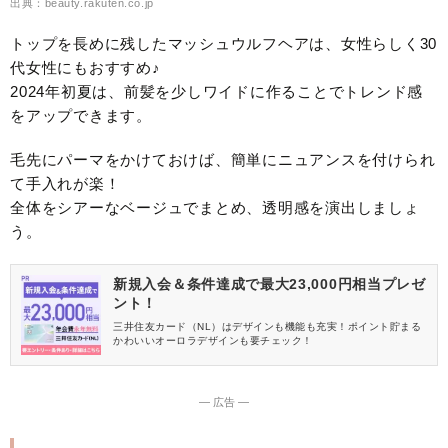
出典：beauty.rakuten.co.jp
トップを長めに残したマッシュウルフヘアは、女性らしく30
代女性にもおすすめ♪
2024年初夏は、前髪を少しワイドに作ることでトレンド感
をアップできます。
毛先にパーマをかけておけば、簡単にニュアンスを付けられ
て手入れが楽！
全体をシアーなベージュでまとめ、透明感を演出しましょ
う。
新規入会＆条件達成で最大23,000円相当プレゼ
ント！
三井住友カード（NL）はデザインも機能も充実！ポイント貯まる
かわいいオーロラデザインも要チェック！
― 広告 ―