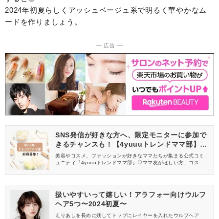
2024年初夏らしくアッシュベージュ系で明るく華やかなム
ードを作りましょう。
― 広告 ―
SNS発信が好きな方へ、限定モニターに参加で
きるチャンスも！【4yuuuトレンドママ部】部
員募集中
美容やコスメ、ファッションが好きなママたちが集まる公式コミ
ュニティ『4yuuuトレンドママ部』♡ママ友がほしい方、コスメサ
ンプルをお試ししてくれる方、美容やママ向けの情報を一緒に発
信してくれる方を募集しています！
扱いやすいって嬉しい！アラフォー向けウルフ
ヘア5つ〜2024初夏〜
えりあしを長めに残してトップにレイヤーを入れたウルフヘア