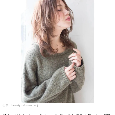
出典：beauty.rakuten.co.jp